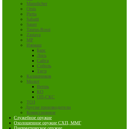
Mannlicher
Orsis
Pietta
Sabatti
Sauer
Taurus-Rossi
Zastava
MP
Ижмаш
Барс
Лось
Сайга
Соболь
Тигр
Калашников
Молот
Вепрь
КО
ОП-СКС
ТОЗ
Другие производители
Комиссионное
Служебное оружие
Охолощенное оружие СХП, ММГ
Пневматическое оружие