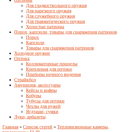
Патроны
Для гладкоствольного оружия
Для нарезного оружия
Для служебного оружия
Для травматического оружия
Холостые патроны
Порох, капсюли, товары для снаряжения патронов
Порох
Капсюли
Товары для снаряжения патронов
Холодное оружие
Оптика
Коллиматорные прицелы
Крепления для оптики
Приборы ночного видения
Страйкбол
Амуниция, аксессуары
Кейсы и кофры
Кобуры
Тубусы для оптики
Чехлы для ружей
Ягдташи, сумки
Луки, арбалеты
Главная
»
Список статей
»
Тепловизионные камеры,