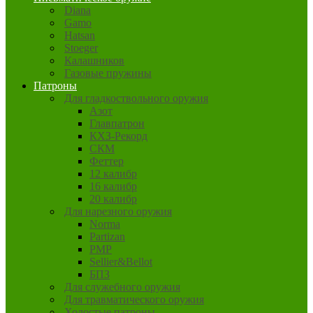
Diana
Gamo
Hatsan
Stoeger
Калашников
Газовые пружины
Патроны
Для гладкоствольного оружия
Азот
Главпатрон
КХЗ-Рекорд
СКМ
Феттер
12 калибр
16 калибр
20 калибр
Для нарезного оружия
Norma
Partizan
PMP
Sellier&Bellot
БПЗ
Для служебного оружия
Для травматического оружия
Холостые патроны