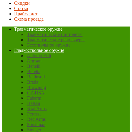
Скидки
Статьи
Прайс-лист
Схема проезда
Травматическое оружие
Травматические пистолеты
Травматические револьверы
Бесствольное оружие
Гладкоствольное оружие
Antonio Zoli
Armsan
Benelli
Beretta
Bettinsoli
Breda
Browning
CZ-USA
Fabarm
Hatsan
Kral Arms
Perazzi
Rec Arms
Sarsilmaz
Stoeger