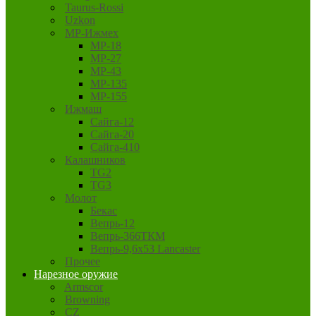
Taurus-Rossi
Uzkon
MP-Ижмех
MP-18
MP-27
MP-43
MP-135
MP-155
Ижмаш
Сайга-12
Сайга-20
Сайга-410
Калашников
TG2
TG3
Молот
Бекас
Вепрь-12
Вепрь-366ТКМ
Вепрь-9,6х53 Lancaster
Прочее
Нарезное оружие
Armscor
Browning
CZ