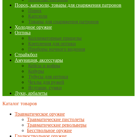
Порох, капсюли, товары для снаряжения патронов
Порох
Капсюли
Товары для снаряжения патронов
Холодное оружие
Оптика
Коллиматорные прицелы
Крепления для оптики
Приборы ночного видения
Страйкбол
Амуниция, аксессуары
Кейсы и кофры
Кобуры
Тубусы для оптики
Чехлы для ружей
Ягдташи, сумки
Луки, арбалеты
Каталог товаров
Травматическое оружие
Травматические пистолеты
Травматические револьверы
Бесствольное оружие
Гладкоствольное оружие