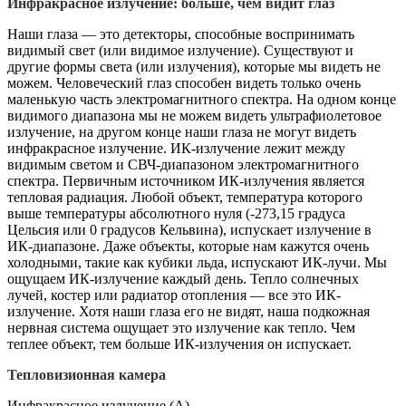
Инфракрасное излучение: больше, чем видит глаз
Наши глаза — это детекторы, способные воспринимать
видимый свет (или видимое излучение). Существуют и
другие формы света (или излучения), которые мы видеть не
можем. Человеческий глаз способен видеть только очень
маленькую часть электромагнитного спектра. На одном конце
видимого диапазона мы не можем видеть ультрафиолетовое
излучение, на другом конце наши глаза не могут видеть
инфракрасное излучение. ИК-излучение лежит между
видимым светом и СВЧ-диапазоном электромагнитного
спектра. Первичным источником ИК-излучения является
тепловая радиация. Любой объект, температура которого
выше температуры абсолютного нуля (-273,15 градуса
Цельсия или 0 градусов Кельвина), испускает излучение в
ИК-диапазоне. Даже объекты, которые нам кажутся очень
холодными, такие как кубики льда, испускают ИК-лучи. Мы
ощущаем ИК-излучение каждый день. Тепло солнечных
лучей, костер или радиатор отопления — все это ИК-
излучение. Хотя наши глаза его не видят, наша подкожная
нервная система ощущает это излучение как тепло. Чем
теплее объект, тем больше ИК-излучения он испускает.
Тепловизионная камера
Инфракрасное излучение (A),