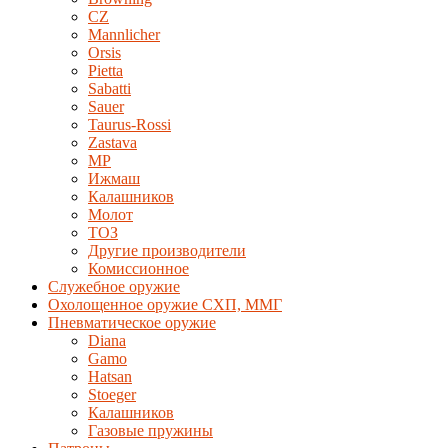
CZ
Mannlicher
Orsis
Pietta
Sabatti
Sauer
Taurus-Rossi
Zastava
MP
Ижмаш
Калашников
Молот
ТОЗ
Другие производители
Комиссионное
Служебное оружие
Охолощенное оружие СХП, ММГ
Пневматическое оружие
Diana
Gamo
Hatsan
Stoeger
Калашников
Газовые пружины