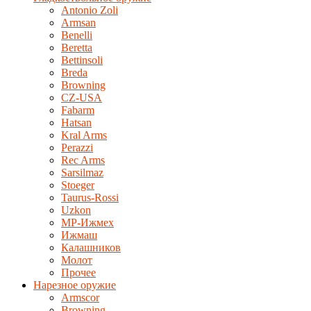
Antonio Zoli
Armsan
Benelli
Beretta
Bettinsoli
Breda
Browning
CZ-USA
Fabarm
Hatsan
Kral Arms
Perazzi
Rec Arms
Sarsilmaz
Stoeger
Taurus-Rossi
Uzkon
MP-Ижмех
Ижмаш
Калашников
Молот
Прочее
Нарезное оружие
Armscor
Browning