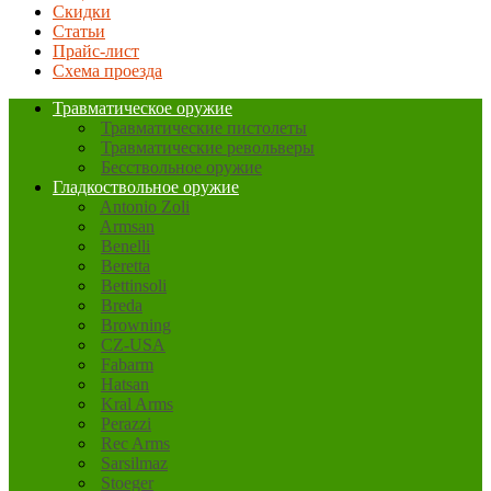
Скидки
Статьи
Прайс-лист
Схема проезда
Травматическое оружие
Травматические пистолеты
Травматические револьверы
Бесствольное оружие
Гладкоствольное оружие
Antonio Zoli
Armsan
Benelli
Beretta
Bettinsoli
Breda
Browning
CZ-USA
Fabarm
Hatsan
Kral Arms
Perazzi
Rec Arms
Sarsilmaz
Stoeger