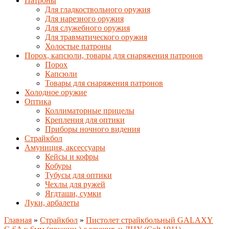
Патроны
Для гладкоствольного оружия
Для нарезного оружия
Для служебного оружия
Для травматического оружия
Холостые патроны
Порох, капсюли, товары для снаряжения патронов
Порох
Капсюли
Товары для снаряжения патронов
Холодное оружие
Оптика
Коллиматорные прицелы
Крепления для оптики
Приборы ночного видения
Страйкбол
Амуниция, аксессуары
Кейсы и кофры
Кобуры
Тубусы для оптики
Чехлы для ружей
Ягдташи, сумки
Луки, арбалеты
Главная
»
Страйкбол
»
Пистолет страйкбольный GALAXY