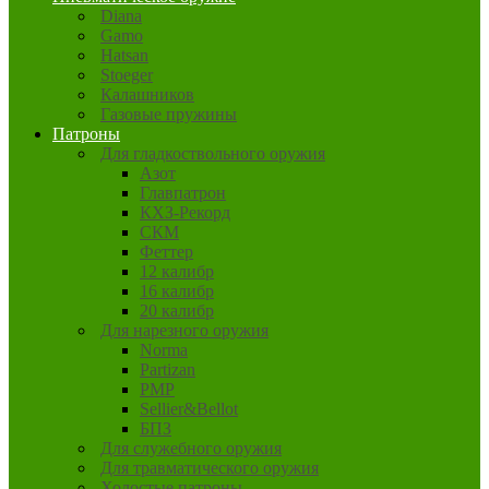
Diana
Gamo
Hatsan
Stoeger
Калашников
Газовые пружины
Патроны
Для гладкоствольного оружия
Азот
Главпатрон
КХЗ-Рекорд
СКМ
Феттер
12 калибр
16 калибр
20 калибр
Для нарезного оружия
Norma
Partizan
PMP
Sellier&Bellot
БПЗ
Для служебного оружия
Для травматического оружия
Холостые патроны