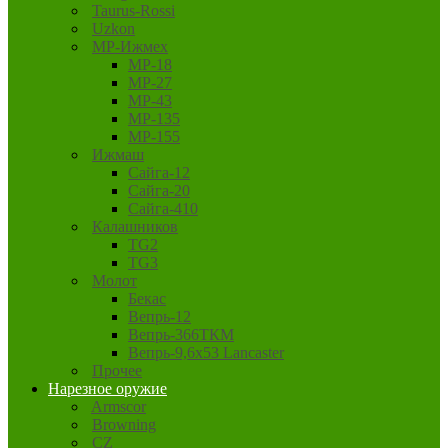
Taurus-Rossi
Uzkon
MP-Ижмех
MP-18
MP-27
MP-43
MP-135
MP-155
Ижмаш
Сайга-12
Сайга-20
Сайга-410
Калашников
TG2
TG3
Молот
Бекас
Вепрь-12
Вепрь-366ТКМ
Вепрь-9,6х53 Lancaster
Прочее
Нарезное оружие
Armscor
Browning
CZ