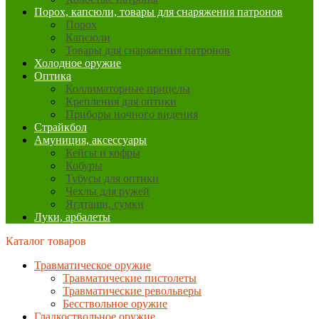
Порох, капсюли, товары для снаряжения патронов
Порох
Капсюли
Товары для снаряжения патронов
Холодное оружие
Оптика
Коллиматорные прицелы
Крепления для оптики
Приборы ночного видения
Страйкбол
Амуниция, аксессуары
Кейсы и кофры
Кобуры
Тубусы для оптики
Чехлы для ружей
Ягдташи, сумки
Луки, арбалеты
Каталог товаров
Травматическое оружие
Травматические пистолеты
Травматические револьверы
Бесствольное оружие
Гладкоствольное оружие