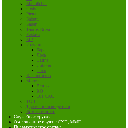
Mannlicher
Orsis
Pietta
Sabatti
Sauer
Taurus-Rossi
Zastava
MP
Ижмаш
Барс
Лось
Сайга
Соболь
Тигр
Калашников
Молот
Вепрь
КО
ОП-СКС
ТОЗ
Другие производители
Комиссионное
Служебное оружие
Охолощенное оружие СХП, ММГ
Пневматическое оружие