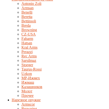
Antonio Zoli
Armsan
Benelli
Beretta
Bettinsoli
Breda
Browning
CZ-USA
Fabarm
Hatsan
Kral Arms
Perazzi
Rec Arms
Sarsilmaz
Stoeger
Taurus-Rossi
Uzkon
MP-Ижмех
Ижмаш
Калашников
Молот
Прочее
Нарезное оружие
Armscor
Browning