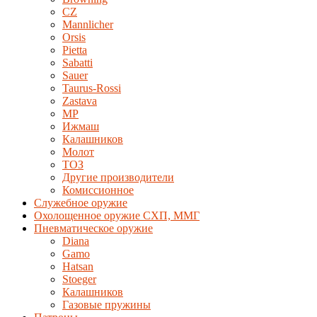
CZ
Mannlicher
Orsis
Pietta
Sabatti
Sauer
Taurus-Rossi
Zastava
MP
Ижмаш
Калашников
Молот
ТОЗ
Другие производители
Комиссионное
Служебное оружие
Охолощенное оружие СХП, ММГ
Пневматическое оружие
Diana
Gamo
Hatsan
Stoeger
Калашников
Газовые пружины