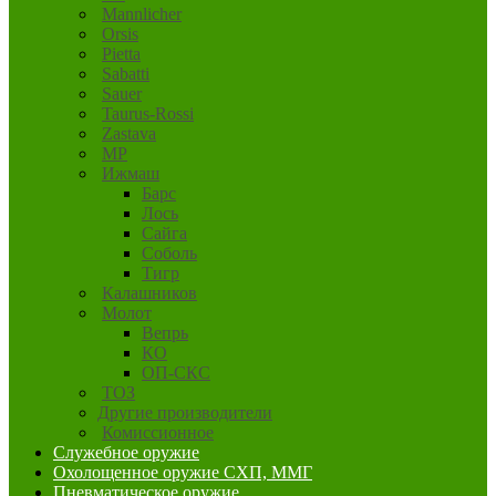
Mannlicher
Orsis
Pietta
Sabatti
Sauer
Taurus-Rossi
Zastava
MP
Ижмаш
Барс
Лось
Сайга
Соболь
Тигр
Калашников
Молот
Вепрь
КО
ОП-СКС
ТОЗ
Другие производители
Комиссионное
Служебное оружие
Охолощенное оружие СХП, ММГ
Пневматическое оружие