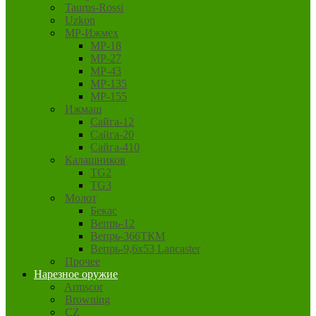
Taurus-Rossi
Uzkon
MP-Ижмех
MP-18
MP-27
MP-43
MP-135
MP-155
Ижмаш
Сайга-12
Сайга-20
Сайга-410
Калашников
TG2
TG3
Молот
Бекас
Вепрь-12
Вепрь-366ТКМ
Вепрь-9,6х53 Lancaster
Прочее
Нарезное оружие
Armscor
Browning
CZ