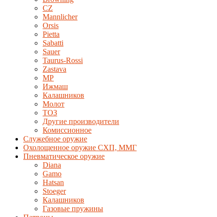
CZ
Mannlicher
Orsis
Pietta
Sabatti
Sauer
Taurus-Rossi
Zastava
MP
Ижмаш
Калашников
Молот
ТОЗ
Другие производители
Комиссионное
Служебное оружие
Охолощенное оружие СХП, ММГ
Пневматическое оружие
Diana
Gamo
Hatsan
Stoeger
Калашников
Газовые пружины