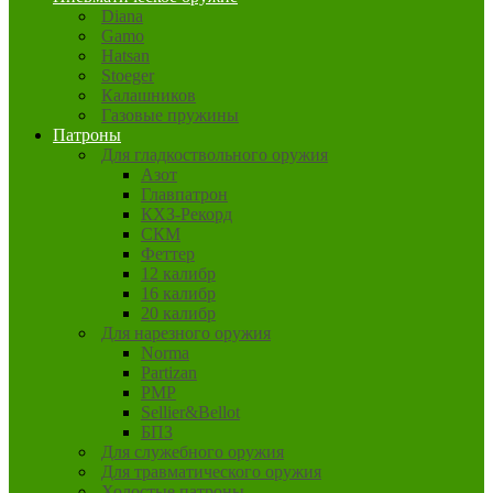
Diana
Gamo
Hatsan
Stoeger
Калашников
Газовые пружины
Патроны
Для гладкоствольного оружия
Азот
Главпатрон
КХЗ-Рекорд
СКМ
Феттер
12 калибр
16 калибр
20 калибр
Для нарезного оружия
Norma
Partizan
PMP
Sellier&Bellot
БПЗ
Для служебного оружия
Для травматического оружия
Холостые патроны