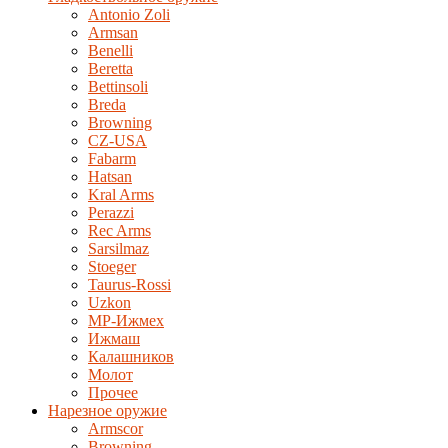
Antonio Zoli
Armsan
Benelli
Beretta
Bettinsoli
Breda
Browning
CZ-USA
Fabarm
Hatsan
Kral Arms
Perazzi
Rec Arms
Sarsilmaz
Stoeger
Taurus-Rossi
Uzkon
MP-Ижмех
Ижмаш
Калашников
Молот
Прочее
Нарезное оружие
Armscor
Browning