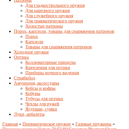
Патроны
Для гладкоствольного оружия
Для нарезного оружия
Для служебного оружия
Для травматического оружия
Холостые патроны
Порох, капсюли, товары для снаряжения патронов
Порох
Капсюли
Товары для снаряжения патронов
Холодное оружие
Оптика
Коллиматорные прицелы
Крепления для оптики
Приборы ночного видения
Страйкбол
Амуниция, аксессуары
Кейсы и кофры
Кобуры
Тубусы для оптики
Чехлы для ружей
Ягдташи, сумки
Луки, арбалеты
Главная
»
Пневматическое оружие
»
Газовые пружины
»