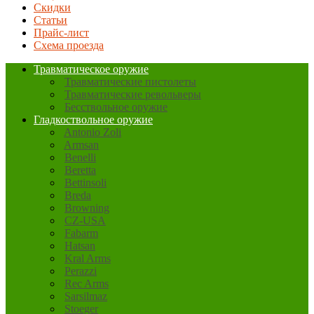
Скидки
Статьи
Прайс-лист
Схема проезда
Травматическое оружие
Травматические пистолеты
Травматические револьверы
Бесствольное оружие
Гладкоствольное оружие
Antonio Zoli
Armsan
Benelli
Beretta
Bettinsoli
Breda
Browning
CZ-USA
Fabarm
Hatsan
Kral Arms
Perazzi
Rec Arms
Sarsilmaz
Stoeger