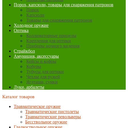
Порох, капсюли, товары для снаряжения патронов
Порох
Капсюли
Товары для снаряжения патронов
Холодное оружие
Оптика
Коллиматорные прицелы
Крепления для оптики
Приборы ночного видения
Страйкбол
Амуниция, аксессуары
Кейсы и кофры
Кобуры
Тубусы для оптики
Чехлы для ружей
Ягдташи, сумки
Луки, арбалеты
Каталог товаров
Травматическое оружие
Травматические пистолеты
Травматические револьверы
Бесствольное оружие
Гладкоствольное оружие