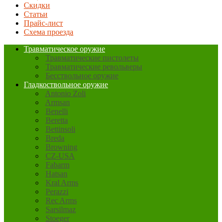
Скидки
Статьи
Прайс-лист
Схема проезда
Травматическое оружие
Травматические пистолеты
Травматические револьверы
Бесствольное оружие
Гладкоствольное оружие
Antonio Zoli
Armsan
Benelli
Beretta
Bettinsoli
Breda
Browning
CZ-USA
Fabarm
Hatsan
Kral Arms
Perazzi
Rec Arms
Sarsilmaz
Stoeger