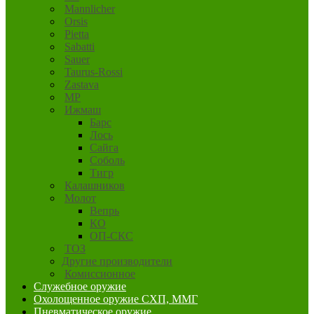
Mannlicher
Orsis
Pietta
Sabatti
Sauer
Taurus-Rossi
Zastava
MP
Ижмаш
Барс
Лось
Сайга
Соболь
Тигр
Калашников
Молот
Вепрь
КО
ОП-СКС
ТОЗ
Другие производители
Комиссионное
Служебное оружие
Охолощенное оружие СХП, ММГ
Пневматическое оружие