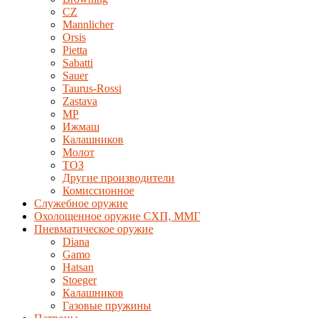
CZ
Mannlicher
Orsis
Pietta
Sabatti
Sauer
Taurus-Rossi
Zastava
MP
Ижмаш
Калашников
Молот
ТОЗ
Другие производители
Комиссионное
Служебное оружие
Охолощенное оружие СХП, ММГ
Пневматическое оружие
Diana
Gamo
Hatsan
Stoeger
Калашников
Газовые пружины