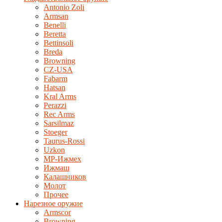
Antonio Zoli
Armsan
Benelli
Beretta
Bettinsoli
Breda
Browning
CZ-USA
Fabarm
Hatsan
Kral Arms
Perazzi
Rec Arms
Sarsilmaz
Stoeger
Taurus-Rossi
Uzkon
MP-Ижмех
Ижмаш
Калашников
Молот
Прочее
Нарезное оружие
Armscor
Browning