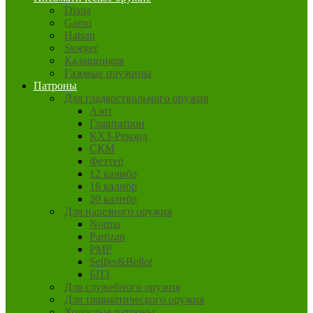
Diana
Gamo
Hatsan
Stoeger
Калашников
Газовые пружины
Патроны
Для гладкоствольного оружия
Азот
Главпатрон
КХЗ-Рекорд
СКМ
Феттер
12 калибр
16 калибр
20 калибр
Для нарезного оружия
Norma
Partizan
PMP
Sellier&Bellot
БПЗ
Для служебного оружия
Для травматического оружия
Холостые патроны