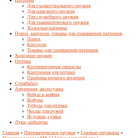
Патроны
Для гладкоствольного оружия
Для нарезного оружия
Для служебного оружия
Для травматического оружия
Холостые патроны
Порох, капсюли, товары для снаряжения патронов
Порох
Капсюли
Товары для снаряжения патронов
Холодное оружие
Оптика
Коллиматорные прицелы
Крепления для оптики
Приборы ночного видения
Страйкбол
Амуниция, аксессуары
Кейсы и кофры
Кобуры
Тубусы для оптики
Чехлы для ружей
Ягдташи, сумки
Луки, арбалеты
Главная
»
Пневматическое оружие
»
Газовые пружины
»