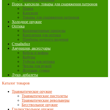
Порох, капсюли, товары для снаряжения патронов
Порох
Капсюли
Товары для снаряжения патронов
Холодное оружие
Оптика
Коллиматорные прицелы
Крепления для оптики
Приборы ночного видения
Страйкбол
Амуниция, аксессуары
Кейсы и кофры
Кобуры
Тубусы для оптики
Чехлы для ружей
Ягдташи, сумки
Луки, арбалеты
Каталог товаров
Травматическое оружие
Травматические пистолеты
Травматические револьверы
Бесствольное оружие
Гладкоствольное оружие