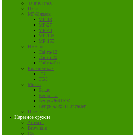
Taurus-Rossi
Uzkon
MP-Ижмех
MP-18
MP-27
MP-43
MP-135
MP-155
Ижмаш
Сайга-12
Сайга-20
Сайга-410
Калашников
TG2
TG3
Молот
Бекас
Вепрь-12
Вепрь-366ТКМ
Вепрь-9,6х53 Lancaster
Прочее
Нарезное оружие
Armscor
Browning
CZ