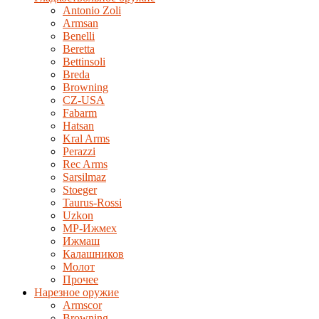
Antonio Zoli
Armsan
Benelli
Beretta
Bettinsoli
Breda
Browning
CZ-USA
Fabarm
Hatsan
Kral Arms
Perazzi
Rec Arms
Sarsilmaz
Stoeger
Taurus-Rossi
Uzkon
MP-Ижмех
Ижмаш
Калашников
Молот
Прочее
Нарезное оружие
Armscor
Browning