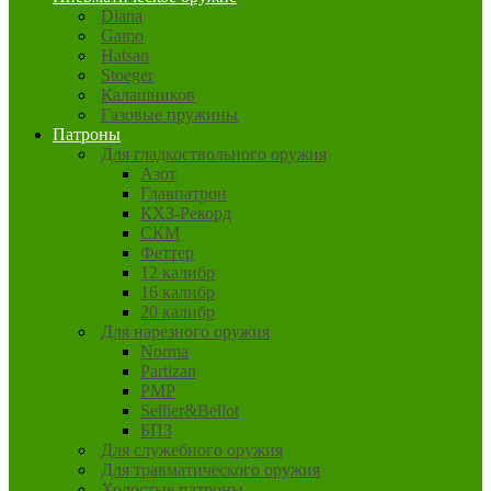
Diana
Gamo
Hatsan
Stoeger
Калашников
Газовые пружины
Патроны
Для гладкоствольного оружия
Азот
Главпатрон
КХЗ-Рекорд
СКМ
Феттер
12 калибр
16 калибр
20 калибр
Для нарезного оружия
Norma
Partizan
PMP
Sellier&Bellot
БПЗ
Для служебного оружия
Для травматического оружия
Холостые патроны