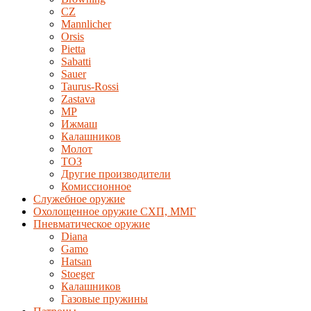
CZ
Mannlicher
Orsis
Pietta
Sabatti
Sauer
Taurus-Rossi
Zastava
MP
Ижмаш
Калашников
Молот
ТОЗ
Другие производители
Комиссионное
Служебное оружие
Охолощенное оружие СХП, ММГ
Пневматическое оружие
Diana
Gamo
Hatsan
Stoeger
Калашников
Газовые пружины