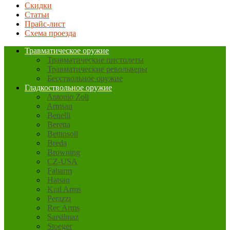
Скидки
Статьи
Прайс-лист
Схема проезда
Травматическое оружие
Травматические пистолеты
Травматические револьверы
Бесствольное оружие
Гладкоствольное оружие
Antonio Zoli
Armsan
Benelli
Beretta
Bettinsoli
Breda
Browning
CZ-USA
Fabarm
Hatsan
Kral Arms
Perazzi
Rec Arms
Sarsilmaz
Stoeger