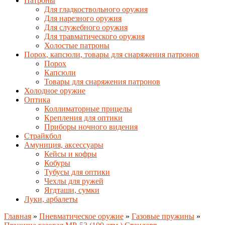
Патроны
Для гладкоствольного оружия
Для нарезного оружия
Для служебного оружия
Для травматического оружия
Холостые патроны
Порох, капсюли, товары для снаряжения патронов
Порох
Капсюли
Товары для снаряжения патронов
Холодное оружие
Оптика
Коллиматорные прицелы
Крепления для оптики
Приборы ночного видения
Страйкбол
Амуниция, аксессуары
Кейсы и кофры
Кобуры
Тубусы для оптики
Чехлы для ружей
Ягдташи, сумки
Луки, арбалеты
Главная
»
Пневматическое оружие
»
Газовые пружины
»