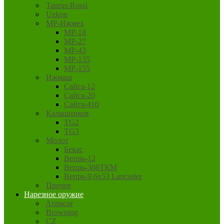
Taurus-Rossi
Uzkon
MP-Ижмех
MP-18
MP-27
MP-43
MP-135
MP-155
Ижмаш
Сайга-12
Сайга-20
Сайга-410
Калашников
TG2
TG3
Молот
Бекас
Вепрь-12
Вепрь-366ТКМ
Вепрь-9,6х53 Lancaster
Прочее
Нарезное оружие
Armscor
Browning
CZ