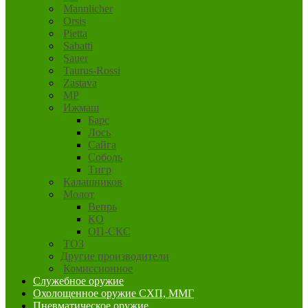
Mannlicher
Orsis
Pietta
Sabatti
Sauer
Taurus-Rossi
Zastava
MP
Ижмаш
Барс
Лось
Сайга
Соболь
Тигр
Калашников
Молот
Вепрь
КО
ОП-СКС
ТОЗ
Другие производители
Комиссионное
Служебное оружие
Охолощенное оружие СХП, ММГ
Пневматическое оружие