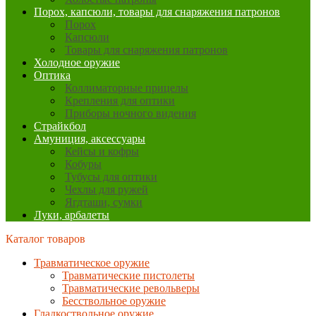
Порох, капсюли, товары для снаряжения патронов
Порох
Капсюли
Товары для снаряжения патронов
Холодное оружие
Оптика
Коллиматорные прицелы
Крепления для оптики
Приборы ночного видения
Страйкбол
Амуниция, аксессуары
Кейсы и кофры
Кобуры
Тубусы для оптики
Чехлы для ружей
Ягдташи, сумки
Луки, арбалеты
Каталог товаров
Травматическое оружие
Травматические пистолеты
Травматические револьверы
Бесствольное оружие
Гладкоствольное оружие