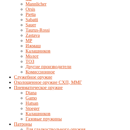
Mannlicher
Orsis
Pietta
Sabatti
Sauer
Taurus-Rossi
Zastava
MP
Ижмаш
Калашников
Молот
ТОЗ
Другие производители
Комиссионное
Служебное оружие
Охолощенное оружие СХП, ММГ
Пневматическое оружие
Diana
Gamo
Hatsan
Stoeger
Калашников
Газовые пружины
Патроны
Для гладкоствольного оружия