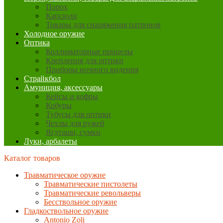
Порох
Капсюли
Товары для снаряжения патронов
Холодное оружие
Оптика
Коллиматорные прицелы
Крепления для оптики
Приборы ночного видения
Страйкбол
Амуниция, аксессуары
Кейсы и кофры
Кобуры
Тубусы для оптики
Чехлы для ружей
Ягдташи, сумки
Луки, арбалеты
Каталог товаров
Травматическое оружие
Травматические пистолеты
Травматические револьверы
Бесствольное оружие
Гладкоствольное оружие
Antonio Zoli