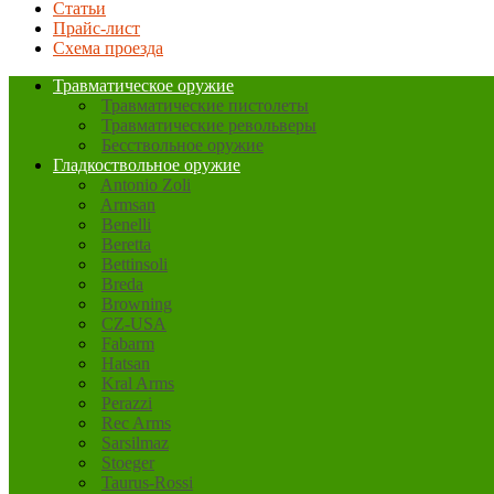
Статьи
Прайс-лист
Схема проезда
Травматическое оружие
Травматические пистолеты
Травматические револьверы
Бесствольное оружие
Гладкоствольное оружие
Antonio Zoli
Armsan
Benelli
Beretta
Bettinsoli
Breda
Browning
CZ-USA
Fabarm
Hatsan
Kral Arms
Perazzi
Rec Arms
Sarsilmaz
Stoeger
Taurus-Rossi