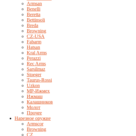
Armsan
Benelli
Beretta
Bettinsoli
Breda
Browning
CZ-USA
Fabarm
Hatsan
Kral Arms
Perazzi
Rec Arms
Sarsilmaz
Stoeger
Taurus-Rossi
Uzkon
MP-Ижмех
Ижмаш
Калашников
Молот
Прочее
Нарезное оружие
Armscor
Browning
CZ