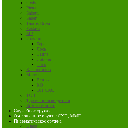
Orsis
Pietta
Sabatti
Sauer
Taurus-Rossi
Zastava
MP
Ижмаш
Барс
Лось
Сайга
Соболь
Тигр
Калашников
Молот
Вепрь
КО
ОП-СКС
ТОЗ
Другие производители
Комиссионное
Служебное оружие
Охолощенное оружие СХП, ММГ
Пневматическое оружие
Diana