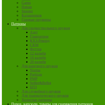
Gamo
Hatsan
Stoeger
Калашников
Газовые пружины
Патроны
Для гладкоствольного оружия
Азот
Главпатрон
КХЗ-Рекорд
СКМ
Феттер
12 калибр
16 калибр
20 калибр
Для нарезного оружия
Norma
Partizan
PMP
Sellier&Bellot
БПЗ
Для служебного оружия
Для травматического оружия
Холостые патроны
Порох, капсюли, товары для снаряжения патронов