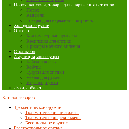
Порох, капсюли, товары для снаряжения патронов
Порох
Капсюли
Товары для снаряжения патронов
Холодное оружие
Оптика
Коллиматорные прицелы
Крепления для оптики
Приборы ночного видения
Страйкбол
Амуниция, аксессуары
Кейсы и кофры
Кобуры
Тубусы для оптики
Чехлы для ружей
Ягдташи, сумки
Луки, арбалеты
Каталог товаров
Травматическое оружие
Травматические пистолеты
Травматические револьверы
Бесствольное оружие
Гладкоствольное оружие