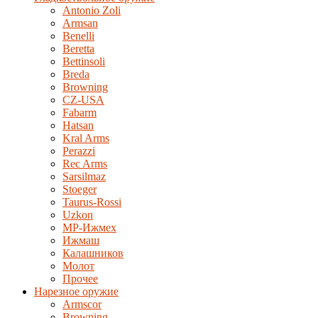
Antonio Zoli
Armsan
Benelli
Beretta
Bettinsoli
Breda
Browning
CZ-USA
Fabarm
Hatsan
Kral Arms
Perazzi
Rec Arms
Sarsilmaz
Stoeger
Taurus-Rossi
Uzkon
MP-Ижмех
Ижмаш
Калашников
Молот
Прочее
Нарезное оружие
Armscor
Browning