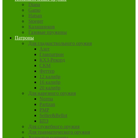
Diana
Gamo
Hatsan
Stoeger
Калашников
Газовые пружины
Патроны
Для гладкоствольного оружия
Азот
Главпатрон
КХЗ-Рекорд
СКМ
Феттер
12 калибр
16 калибр
20 калибр
Для нарезного оружия
Norma
Partizan
PMP
Sellier&Bellot
БПЗ
Для служебного оружия
Для травматического оружия
Холостые патроны