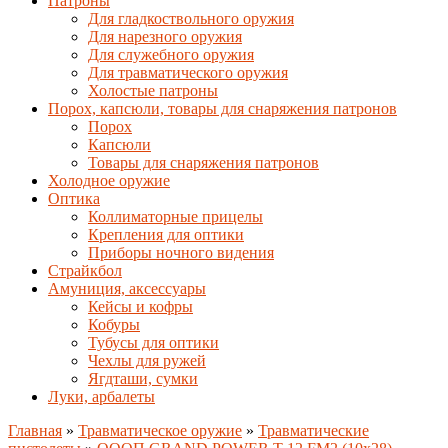
Патроны
Для гладкоствольного оружия
Для нарезного оружия
Для служебного оружия
Для травматического оружия
Холостые патроны
Порох, капсюли, товары для снаряжения патронов
Порох
Капсюли
Товары для снаряжения патронов
Холодное оружие
Оптика
Коллиматорные прицелы
Крепления для оптики
Приборы ночного видения
Страйкбол
Амуниция, аксессуары
Кейсы и кофры
Кобуры
Тубусы для оптики
Чехлы для ружей
Ягдташи, сумки
Луки, арбалеты
Главная
»
Травматическое оружие
»
Травматические