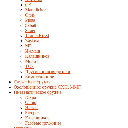
CZ
Mannlicher
Orsis
Pietta
Sabatti
Sauer
Taurus-Rossi
Zastava
MP
Ижмаш
Калашников
Молот
ТОЗ
Другие производители
Комиссионное
Служебное оружие
Охолощенное оружие СХП, ММГ
Пневматическое оружие
Diana
Gamo
Hatsan
Stoeger
Калашников
Газовые пружины