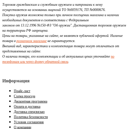
Торговля гражданским и служебным оружием и патронами к нему
осуществляется на основании лицензий ТО №0059176, ТП №0000676.
Покупка оружия возможна только при личном посещении магазина и наличии
необходимых документов в соответствии с Федеральным
законом от 13.12.1996 №150-ФЗ "Об оружии". Дистанционная торговля оружием
на территории РФ запрещена.
Цены на товары, указанные на сайте, не являются публичной офертой. Наличие
товара в
розничном магазине
не гарантируется.
Внешний вид, характеристики и комплектация товара могут отличаться от
представленных на сайте.
О наличии товара, его комплектации и об актуальных ценах уточняйте
по
телефонам или через форму обратной связи
.
Информация
Прайс-лист
Схема проезда
Дисконтная программа
Оплата и доставка
Доставка спецсвязью
Политика безопасности
Условия соглашения
О компании