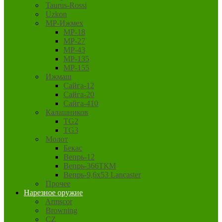
Taurus-Rossi
Uzkon
MP-Ижмех
MP-18
MP-27
MP-43
MP-135
MP-155
Ижмаш
Сайга-12
Сайга-20
Сайга-410
Калашников
TG2
TG3
Молот
Бекас
Вепрь-12
Вепрь-366ТКМ
Вепрь-9,6х53 Lancaster
Прочее
Нарезное оружие
Armscor
Browning
CZ