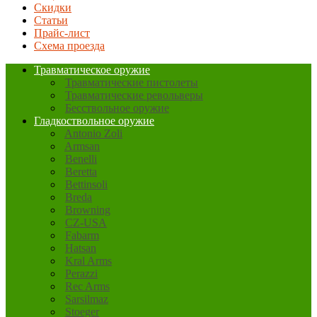
Скидки
Статьи
Прайс-лист
Схема проезда
Травматическое оружие
Травматические пистолеты
Травматические револьверы
Бесствольное оружие
Гладкоствольное оружие
Antonio Zoli
Armsan
Benelli
Beretta
Bettinsoli
Breda
Browning
CZ-USA
Fabarm
Hatsan
Kral Arms
Perazzi
Rec Arms
Sarsilmaz
Stoeger