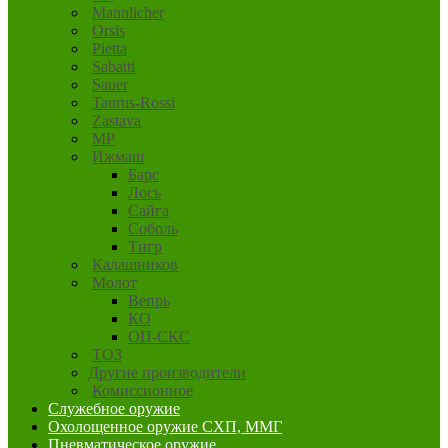
Mannlicher
Orsis
Pietta
Sabatti
Sauer
Taurus-Rossi
Zastava
MP
Ижмаш
Барс
Лось
Сайга
Соболь
Тигр
Калашников
Молот
Вепрь
КО
ОП-СКС
ТОЗ
Другие производители
Комиссионное
Служебное оружие
Охолощенное оружие СХП, ММГ
Пневматическое оружие