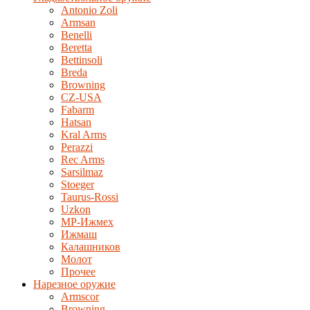
Antonio Zoli
Armsan
Benelli
Beretta
Bettinsoli
Breda
Browning
CZ-USA
Fabarm
Hatsan
Kral Arms
Perazzi
Rec Arms
Sarsilmaz
Stoeger
Taurus-Rossi
Uzkon
MP-Ижмех
Ижмаш
Калашников
Молот
Прочее
Нарезное оружие
Armscor
Browning