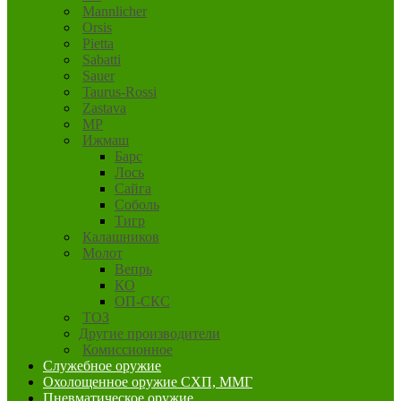
Mannlicher
Orsis
Pietta
Sabatti
Sauer
Taurus-Rossi
Zastava
MP
Ижмаш
Барс
Лось
Сайга
Соболь
Тигр
Калашников
Молот
Вепрь
КО
ОП-СКС
ТОЗ
Другие производители
Комиссионное
Служебное оружие
Охолощенное оружие СХП, ММГ
Пневматическое оружие