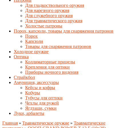
Патроны
Для гладкоствольного оружия
Для нарезного оружия
Для служебного оружия
Для травматического оружия
Холостые патроны
Порох, капсюли, товары для снаряжения патронов
Порох
Капсюли
Товары для снаряжения патронов
Холодное оружие
Оптика
Коллиматорные прицелы
Крепления для оптики
Приборы ночного видения
Страйкбол
Амуниция, аксессуары
Кейсы и кофры
Кобуры
Тубусы для оптики
Чехлы для ружей
Ягдташи, сумки
Луки, арбалеты
Главная
»
Травматическое оружие
»
Травматические