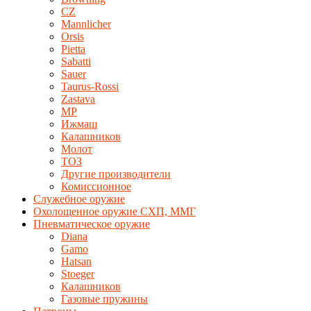
CZ
Mannlicher
Orsis
Pietta
Sabatti
Sauer
Taurus-Rossi
Zastava
MP
Ижмаш
Калашников
Молот
ТОЗ
Другие производители
Комиссионное
Служебное оружие
Охолощенное оружие СХП, ММГ
Пневматическое оружие
Diana
Gamo
Hatsan
Stoeger
Калашников
Газовые пружины