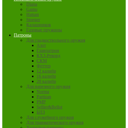
Diana
Gamo
Hatsan
Stoeger
Калашников
Газовые пружины
Патроны
Для гладкоствольного оружия
Азот
Главпатрон
КХЗ-Рекорд
СКМ
Феттер
12 калибр
16 калибр
20 калибр
Для нарезного оружия
Norma
Partizan
PMP
Sellier&Bellot
БПЗ
Для служебного оружия
Для травматического оружия
Холостые патроны