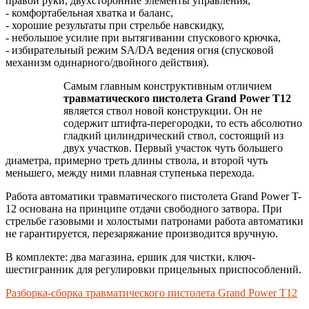
правой руки, двухсторонние элементы управления,
- комфортабельная хватка и баланс,
- хорошие результаты при стрельбе навскидку,
- небольшое усилие при вытягивании спускового крючка,
- избирательный режим SA/DA ведения огня (спусковой
механизм одинарного/двойного действия).
Самым главным конструктивным отличием
травматического пистолета Grand Power T12
является ствол новой конструкции. Он не
содержит штифта-перегородки, то есть абсолютно
гладкий цилиндрический ствол, состоящий из
двух участков. Первый участок чуть большего
диаметра, примерно треть длины ствола, и второй чуть
меньшего, между ними плавная ступенька перехода.
Работа автоматики травматического пистолета Grand Power T-
12 основана на принципе отдачи свободного затвора. При
стрельбе газовыми и холостыми патронами работа автоматики
не гарантируется, перезаряжание производится вручную.
В комплекте: два магазина, ершик для чистки, ключ-
шестигранник для регулировки прицельных приспособлений.
Разборка-сборка травматического пистолета Grand Power T12