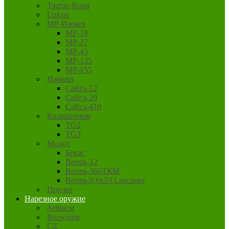
Taurus-Rossi
Uzkon
MP-Ижмех
MP-18
MP-27
MP-43
MP-135
MP-155
Ижмаш
Сайга-12
Сайга-20
Сайга-410
Калашников
TG2
TG3
Молот
Бекас
Вепрь-12
Вепрь-366ТКМ
Вепрь-9,6х53 Lancaster
Прочее
Нарезное оружие
Armscor
Browning
CZ