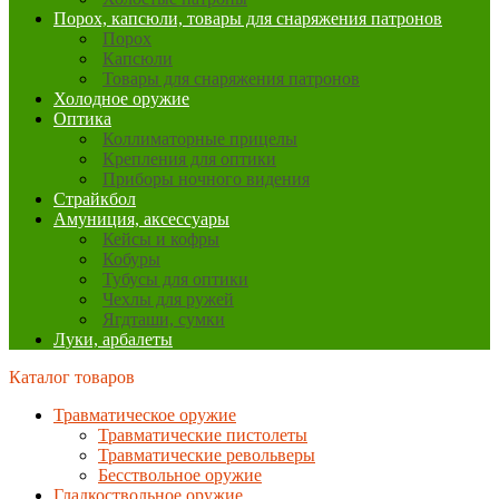
Порох, капсюли, товары для снаряжения патронов
Порох
Капсюли
Товары для снаряжения патронов
Холодное оружие
Оптика
Коллиматорные прицелы
Крепления для оптики
Приборы ночного видения
Страйкбол
Амуниция, аксессуары
Кейсы и кофры
Кобуры
Тубусы для оптики
Чехлы для ружей
Ягдташи, сумки
Луки, арбалеты
Каталог товаров
Травматическое оружие
Травматические пистолеты
Травматические револьверы
Бесствольное оружие
Гладкоствольное оружие