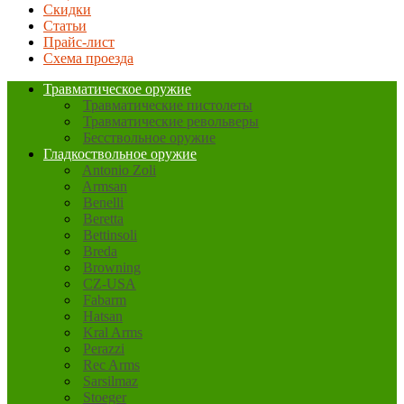
Скидки
Статьи
Прайс-лист
Схема проезда
Травматическое оружие
Травматические пистолеты
Травматические револьверы
Бесствольное оружие
Гладкоствольное оружие
Antonio Zoli
Armsan
Benelli
Beretta
Bettinsoli
Breda
Browning
CZ-USA
Fabarm
Hatsan
Kral Arms
Perazzi
Rec Arms
Sarsilmaz
Stoeger