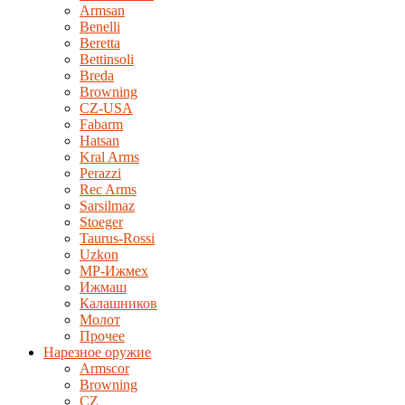
Armsan
Benelli
Beretta
Bettinsoli
Breda
Browning
CZ-USA
Fabarm
Hatsan
Kral Arms
Perazzi
Rec Arms
Sarsilmaz
Stoeger
Taurus-Rossi
Uzkon
MP-Ижмех
Ижмаш
Калашников
Молот
Прочее
Нарезное оружие
Armscor
Browning
CZ