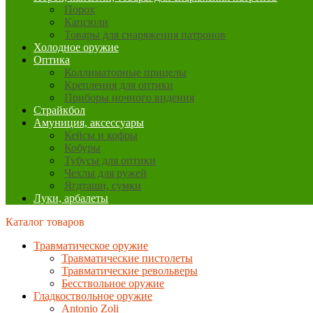
Порох
Капсюли
Товары для снаряжения патронов
Холодное оружие
Оптика
Коллиматорные прицелы
Крепления для оптики
Приборы ночного видения
Страйкбол
Амуниция, аксессуары
Кейсы и кофры
Кобуры
Тубусы для оптики
Чехлы для ружей
Ягдташи, сумки
Луки, арбалеты
Каталог товаров
Травматическое оружие
Травматические пистолеты
Травматические револьверы
Бесствольное оружие
Гладкоствольное оружие
Antonio Zoli