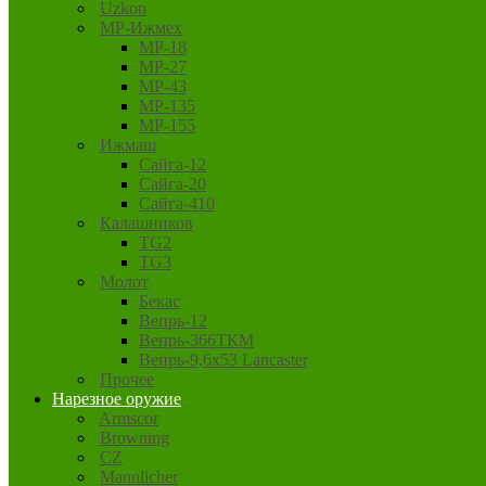
Uzkon
MP-Ижмех
MP-18
MP-27
MP-43
MP-135
MP-155
Ижмаш
Сайга-12
Сайга-20
Сайга-410
Калашников
TG2
TG3
Молот
Бекас
Вепрь-12
Вепрь-366ТКМ
Вепрь-9,6х53 Lancaster
Прочее
Нарезное оружие
Armscor
Browning
CZ
Mannlicher