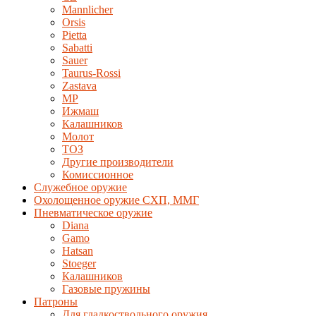
Mannlicher
Orsis
Pietta
Sabatti
Sauer
Taurus-Rossi
Zastava
MP
Ижмаш
Калашников
Молот
ТОЗ
Другие производители
Комиссионное
Служебное оружие
Охолощенное оружие СХП, ММГ
Пневматическое оружие
Diana
Gamo
Hatsan
Stoeger
Калашников
Газовые пружины
Патроны
Для гладкоствольного оружия