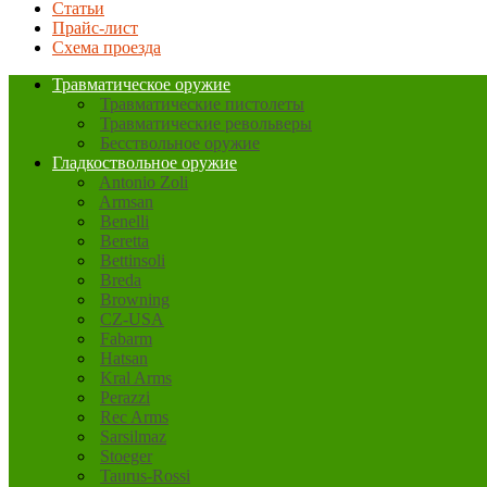
Статьи
Прайс-лист
Схема проезда
Травматическое оружие
Травматические пистолеты
Травматические револьверы
Бесствольное оружие
Гладкоствольное оружие
Antonio Zoli
Armsan
Benelli
Beretta
Bettinsoli
Breda
Browning
CZ-USA
Fabarm
Hatsan
Kral Arms
Perazzi
Rec Arms
Sarsilmaz
Stoeger
Taurus-Rossi