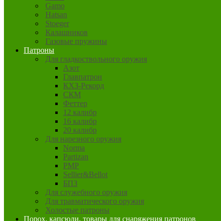
Gamo
Hatsan
Stoeger
Калашников
Газовые пружины
Патроны
Для гладкоствольного оружия
Азот
Главпатрон
КХЗ-Рекорд
СКМ
Феттер
12 калибр
16 калибр
20 калибр
Для нарезного оружия
Norma
Partizan
PMP
Sellier&Bellot
БПЗ
Для служебного оружия
Для травматического оружия
Холостые патроны
Порох, капсюли, товары для снаряжения патронов