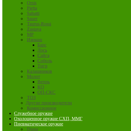
Orsis
Pietta
Sabatti
Sauer
Taurus-Rossi
Zastava
MP
Ижмаш
Барс
Лось
Сайга
Соболь
Тигр
Калашников
Молот
Вепрь
КО
ОП-СКС
ТОЗ
Другие производители
Комиссионное
Служебное оружие
Охолощенное оружие СХП, ММГ
Пневматическое оружие
Diana