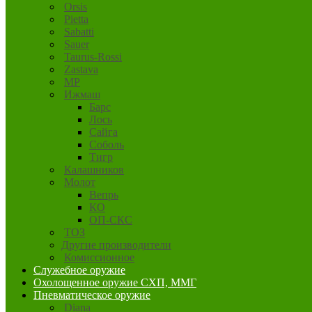
Orsis
Pietta
Sabatti
Sauer
Taurus-Rossi
Zastava
MP
Ижмаш
Барс
Лось
Сайга
Соболь
Тигр
Калашников
Молот
Вепрь
КО
ОП-СКС
ТОЗ
Другие производители
Комиссионное
Служебное оружие
Охолощенное оружие СХП, ММГ
Пневматическое оружие
Diana