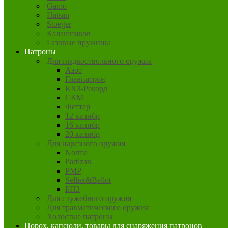
Gamo
Hatsan
Stoeger
Калашников
Газовые пружины
Патроны
Для гладкоствольного оружия
Азот
Главпатрон
КХЗ-Рекорд
СКМ
Феттер
12 калибр
16 калибр
20 калибр
Для нарезного оружия
Norma
Partizan
PMP
Sellier&Bellot
БПЗ
Для служебного оружия
Для травматического оружия
Холостые патроны
Порох, капсюли, товары для снаряжения патронов