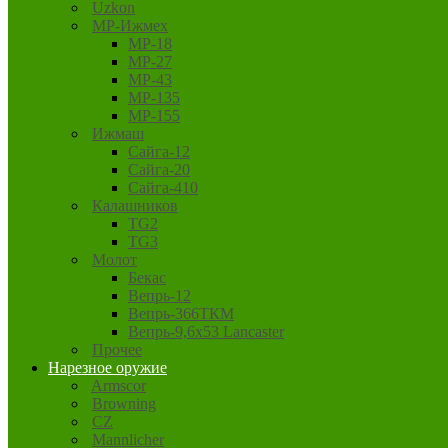
Uzkon
MP-Ижмех
MP-18
MP-27
MP-43
MP-135
MP-155
Ижмаш
Сайга-12
Сайга-20
Сайга-410
Калашников
TG2
TG3
Молот
Бекас
Вепрь-12
Вепрь-366ТКМ
Вепрь-9,6х53 Lancaster
Прочее
Нарезное оружие
Armscor
Browning
CZ
Mannlicher