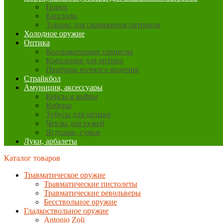
Порох
Капсюли
Товары для снаряжения патронов
Холодное оружие
Оптика
Коллиматорные прицелы
Крепления для оптики
Приборы ночного видения
Страйкбол
Амуниция, аксессуары
Кейсы и кофры
Кобуры
Тубусы для оптики
Чехлы для ружей
Ягдташи, сумки
Луки, арбалеты
Каталог товаров
Травматическое оружие
Травматические пистолеты
Травматические револьверы
Бесствольное оружие
Гладкоствольное оружие
Antonio Zoli