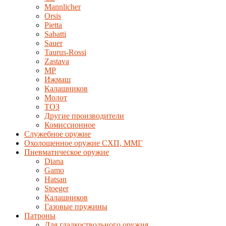
Mannlicher
Orsis
Pietta
Sabatti
Sauer
Taurus-Rossi
Zastava
MP
Ижмаш
Калашников
Молот
ТОЗ
Другие производители
Комиссионное
Служебное оружие
Охолощенное оружие СХП, ММГ
Пневматическое оружие
Diana
Gamo
Hatsan
Stoeger
Калашников
Газовые пружины
Патроны
Для гладкоствольного оружия