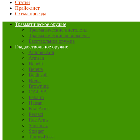
Статьи
Прайс-лист
Схема проезда
Травматическое оружие
Травматические пистолеты
Травматические револьверы
Бесствольное оружие
Гладкоствольное оружие
Antonio Zoli
Armsan
Benelli
Beretta
Bettinsoli
Breda
Browning
CZ-USA
Fabarm
Hatsan
Kral Arms
Perazzi
Rec Arms
Sarsilmaz
Stoeger
Taurus-Rossi