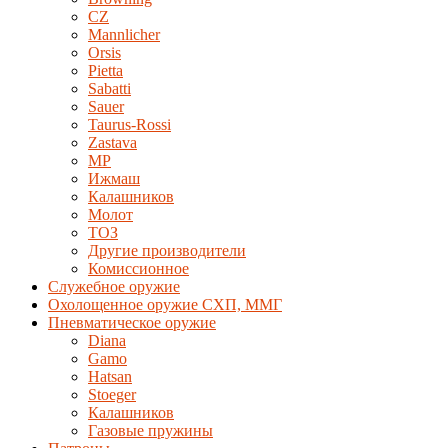
CZ
Mannlicher
Orsis
Pietta
Sabatti
Sauer
Taurus-Rossi
Zastava
MP
Ижмаш
Калашников
Молот
ТОЗ
Другие производители
Комиссионное
Служебное оружие
Охолощенное оружие СХП, ММГ
Пневматическое оружие
Diana
Gamo
Hatsan
Stoeger
Калашников
Газовые пружины