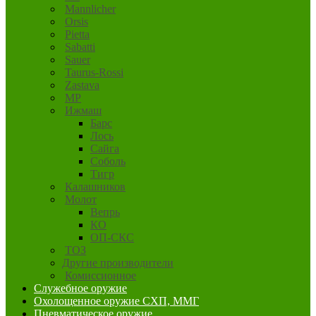
Mannlicher
Orsis
Pietta
Sabatti
Sauer
Taurus-Rossi
Zastava
MP
Ижмаш
Барс
Лось
Сайга
Соболь
Тигр
Калашников
Молот
Вепрь
КО
ОП-СКС
ТОЗ
Другие производители
Комиссионное
Служебное оружие
Охолощенное оружие СХП, ММГ
Пневматическое оружие