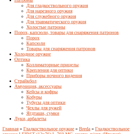
Патроны
Для гладкоствольного оружия
Для нарезного оружия
Для служебного оружия
Для травматического оружия
Холостые патроны
Порох, капсюли, товары для снаряжения патронов
Порох
Капсюли
Товары для снаряжения патронов
Холодное оружие
Оптика
Коллиматорные прицелы
Крепления для оптики
Приборы ночного видения
Страйкбол
Амуниция, аксессуары
Кейсы и кофры
Кобуры
Тубусы для оптики
Чехлы для ружей
Ягдташи, сумки
Луки, арбалеты
Главная
»
Гладкоствольное оружие
»
Breda
»
Гладкоствольное