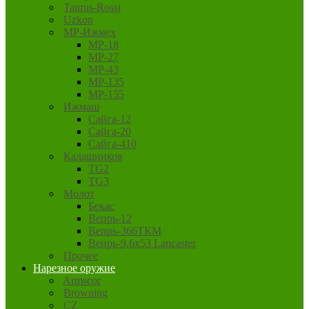
Taurus-Rossi
Uzkon
MP-Ижмех
MP-18
MP-27
MP-43
MP-135
MP-155
Ижмаш
Сайга-12
Сайга-20
Сайга-410
Калашников
TG2
TG3
Молот
Бекас
Вепрь-12
Вепрь-366ТКМ
Вепрь-9,6х53 Lancaster
Прочее
Нарезное оружие
Armscor
Browning
CZ