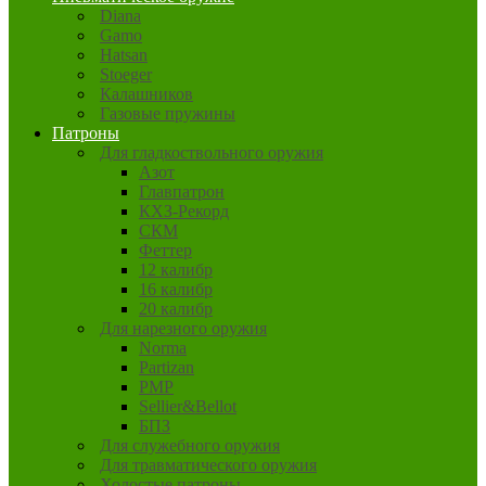
Diana
Gamo
Hatsan
Stoeger
Калашников
Газовые пружины
Патроны
Для гладкоствольного оружия
Азот
Главпатрон
КХЗ-Рекорд
СКМ
Феттер
12 калибр
16 калибр
20 калибр
Для нарезного оружия
Norma
Partizan
PMP
Sellier&Bellot
БПЗ
Для служебного оружия
Для травматического оружия
Холостые патроны