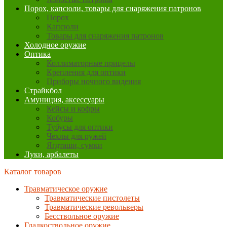
Порох, капсюли, товары для снаряжения патронов
Порох
Капсюли
Товары для снаряжения патронов
Холодное оружие
Оптика
Коллиматорные прицелы
Крепления для оптики
Приборы ночного видения
Страйкбол
Амуниция, аксессуары
Кейсы и кофры
Кобуры
Тубусы для оптики
Чехлы для ружей
Ягдташи, сумки
Луки, арбалеты
Каталог товаров
Травматическое оружие
Травматические пистолеты
Травматические револьверы
Бесствольное оружие
Гладкоствольное оружие