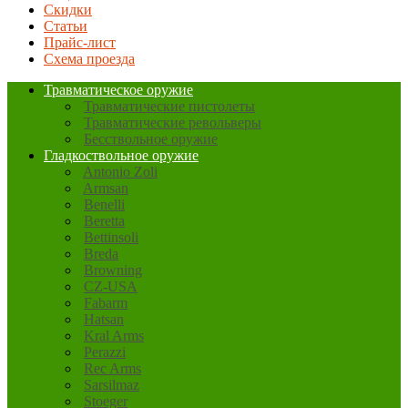
Скидки
Статьи
Прайс-лист
Схема проезда
Травматическое оружие
Травматические пистолеты
Травматические револьверы
Бесствольное оружие
Гладкоствольное оружие
Antonio Zoli
Armsan
Benelli
Beretta
Bettinsoli
Breda
Browning
CZ-USA
Fabarm
Hatsan
Kral Arms
Perazzi
Rec Arms
Sarsilmaz
Stoeger