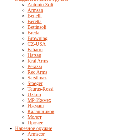
Antonio Zoli
Armsan
Benelli
Beretta
Bettinsoli
Breda
Browning
CZ-USA
Fabarm
Hatsan
Kral Arms
Perazzi
Rec Arms
Sarsilmaz
Stoeger
Taurus-Rossi
Uzkon
MP-Ижмех
Ижмаш
Калашников
Молот
Прочее
Нарезное оружие
Armscor
Browning