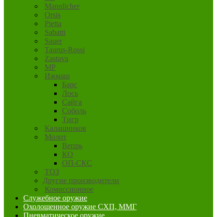
Mannlicher
Orsis
Pietta
Sabatti
Sauer
Taurus-Rossi
Zastava
MP
Ижмаш
Барс
Лось
Сайга
Соболь
Тигр
Калашников
Молот
Вепрь
КО
ОП-СКС
ТОЗ
Другие производители
Комиссионное
Служебное оружие
Охолощенное оружие СХП, ММГ
Пневматическое оружие