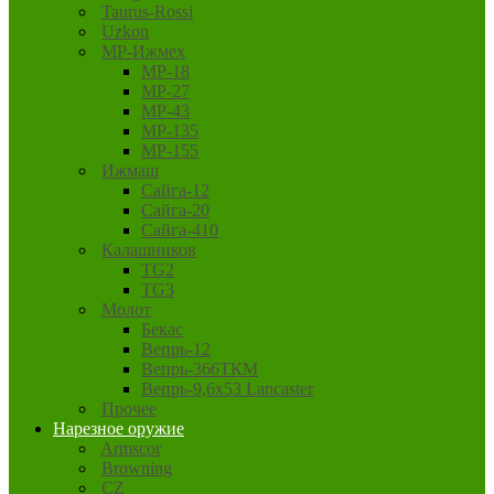
Taurus-Rossi
Uzkon
MP-Ижмех
MP-18
MP-27
MP-43
MP-135
MP-155
Ижмаш
Сайга-12
Сайга-20
Сайга-410
Калашников
TG2
TG3
Молот
Бекас
Вепрь-12
Вепрь-366ТКМ
Вепрь-9,6х53 Lancaster
Прочее
Нарезное оружие
Armscor
Browning
CZ