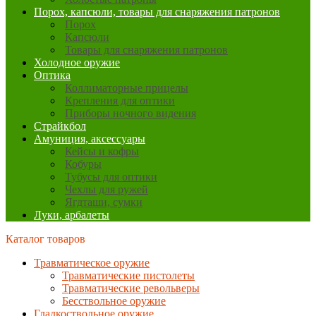
Порох, капсюли, товары для снаряжения патронов
Порох
Капсюли
Товары для снаряжения патронов
Холодное оружие
Оптика
Коллиматорные прицелы
Крепления для оптики
Приборы ночного видения
Страйкбол
Амуниция, аксессуары
Кейсы и кофры
Кобуры
Тубусы для оптики
Чехлы для ружей
Ягдташи, сумки
Луки, арбалеты
Каталог товаров
Травматическое оружие
Травматические пистолеты
Травматические револьверы
Бесствольное оружие
Гладкоствольное оружие