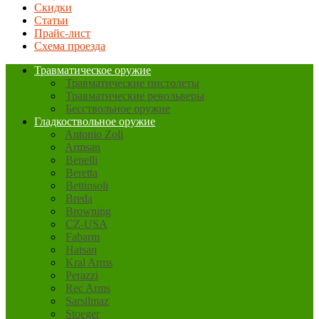
Скидки
Статьи
Прайс-лист
Схема проезда
Травматическое оружие
Травматические пистолеты
Травматические револьверы
Бесствольное оружие
Гладкоствольное оружие
Antonio Zoli
Armsan
Benelli
Beretta
Bettinsoli
Breda
Browning
CZ-USA
Fabarm
Hatsan
Kral Arms
Perazzi
Rec Arms
Sarsilmaz
Stoeger