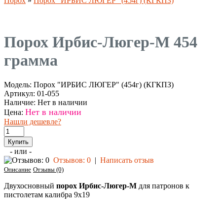
Порох
»
Порох "ИРБИС ЛЮГЕР" (454г) (КГКПЗ)
Порох Ирбис-Люгер-М 454
грамма
Модель:
Порох "ИРБИС ЛЮГЕР" (454г) (КГКПЗ)
Артикул:
01-055
Наличие:
Нет в наличии
Нет в наличии
Цена:
Нашли дешевле?
- или -
Отзывов: 0
|
Написать отзыв
Описание
Отзывы (0)
Двухосновный
порох Ирбис-Люгер-М
для патронов к
пистолетам калибра 9х19