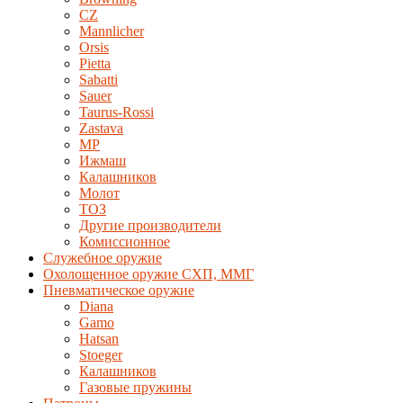
CZ
Mannlicher
Orsis
Pietta
Sabatti
Sauer
Taurus-Rossi
Zastava
MP
Ижмаш
Калашников
Молот
ТОЗ
Другие производители
Комиссионное
Служебное оружие
Охолощенное оружие СХП, ММГ
Пневматическое оружие
Diana
Gamo
Hatsan
Stoeger
Калашников
Газовые пружины