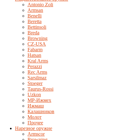
Antonio Zoli
Armsan
Benelli
Beretta
Bettinsoli
Breda
Browning
CZ-USA
Fabarm
Hatsan
Kral Arms
Perazzi
Rec Arms
Sarsilmaz
Stoeger
Taurus-Rossi
Uzkon
MP-Ижмех
Ижмаш
Калашников
Молот
Прочее
Нарезное оружие
Armscor
Browning