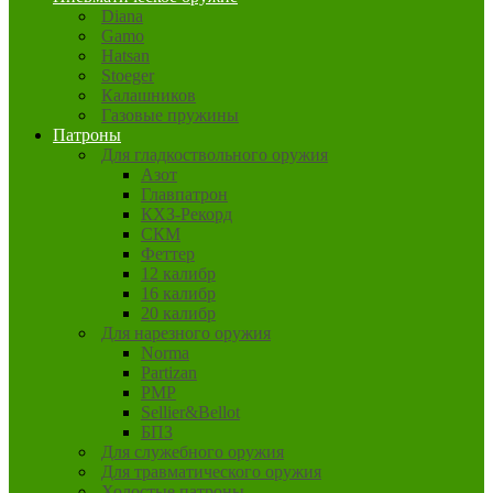
Diana
Gamo
Hatsan
Stoeger
Калашников
Газовые пружины
Патроны
Для гладкоствольного оружия
Азот
Главпатрон
КХЗ-Рекорд
СКМ
Феттер
12 калибр
16 калибр
20 калибр
Для нарезного оружия
Norma
Partizan
PMP
Sellier&Bellot
БПЗ
Для служебного оружия
Для травматического оружия
Холостые патроны