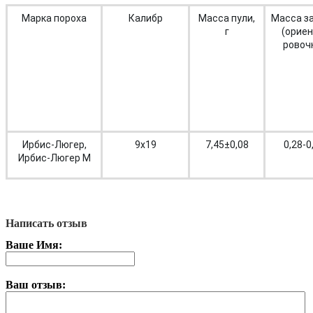
Марка пороха
Калибр
Масса пули,
Масса з
г
(ориен
ровоч
Ирбис-Люгер,
9х19
7,45±0,08
0,28-0
Ирбис-Люгер М
Написать отзыв
Ваше Имя:
Ваш отзыв: