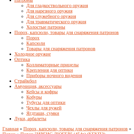
Патроны
Для гладкоствольного оружия
Для нарезного оружия
Для служебного оружия
Для травматического оружия
Холостые патроны
Порох, капсюли, товары для снаряжения патронов
Порох
Капсюли
Товары для снаряжения патронов
Холодное оружие
Оптика
Коллиматорные прицелы
Крепления для оптики
Приборы ночного видения
Страйкбол
Амуниция, аксессуары
Кейсы и кофры
Кобуры
Тубусы для оптики
Чехлы для ружей
Ягдташи, сумки
Луки, арбалеты
Главная
»
Порох, капсюли, товары для снаряжения патронов
»