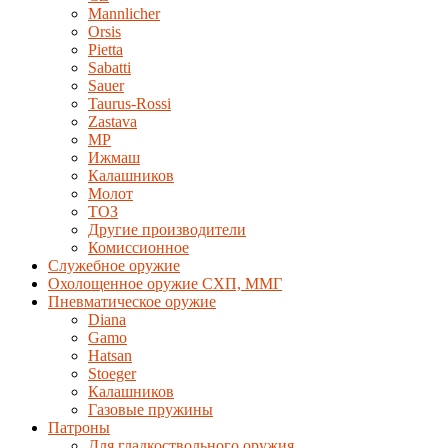
Mannlicher
Orsis
Pietta
Sabatti
Sauer
Taurus-Rossi
Zastava
MP
Ижмаш
Калашников
Молот
ТОЗ
Другие производители
Комиссионное
Служебное оружие
Охолощенное оружие СХП, ММГ
Пневматическое оружие
Diana
Gamo
Hatsan
Stoeger
Калашников
Газовые пружины
Патроны
Для гладкоствольного оружия