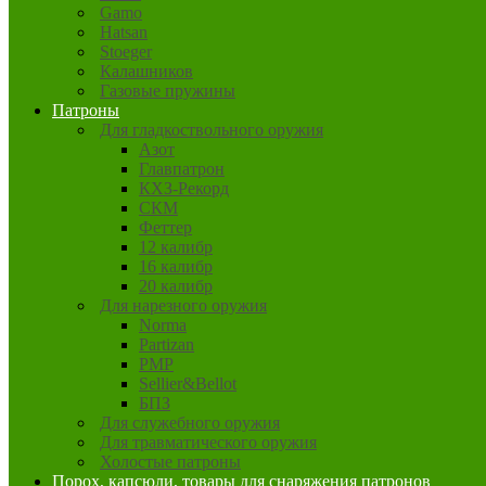
Gamo
Hatsan
Stoeger
Калашников
Газовые пружины
Патроны
Для гладкоствольного оружия
Азот
Главпатрон
КХЗ-Рекорд
СКМ
Феттер
12 калибр
16 калибр
20 калибр
Для нарезного оружия
Norma
Partizan
PMP
Sellier&Bellot
БПЗ
Для служебного оружия
Для травматического оружия
Холостые патроны
Порох, капсюли, товары для снаряжения патронов