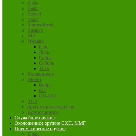
Orsis
Pietta
Sabatti
Sauer
Taurus-Rossi
Zastava
MP
Ижмаш
Барс
Лось
Сайга
Соболь
Тигр
Калашников
Молот
Вепрь
КО
ОП-СКС
ТОЗ
Другие производители
Комиссионное
Служебное оружие
Охолощенное оружие СХП, ММГ
Пневматическое оружие
Diana