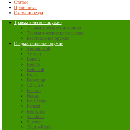
Статьи
Прайс-лист
Схема проезда
Травматическое оружие
Травматические пистолеты
Травматические револьверы
Бесствольное оружие
Гладкоствольное оружие
Antonio Zoli
Armsan
Benelli
Beretta
Bettinsoli
Breda
Browning
CZ-USA
Fabarm
Hatsan
Kral Arms
Perazzi
Rec Arms
Sarsilmaz
Stoeger
Taurus-Rossi