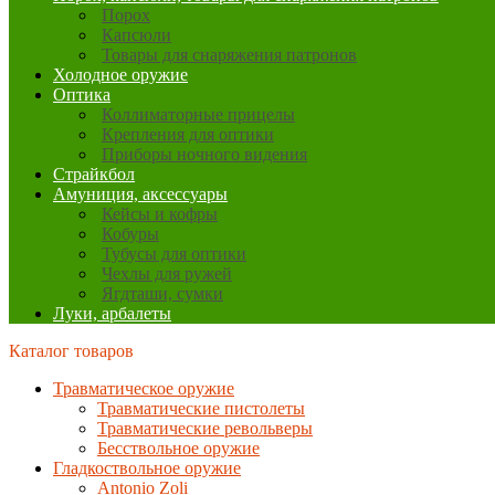
Порох
Капсюли
Товары для снаряжения патронов
Холодное оружие
Оптика
Коллиматорные прицелы
Крепления для оптики
Приборы ночного видения
Страйкбол
Амуниция, аксессуары
Кейсы и кофры
Кобуры
Тубусы для оптики
Чехлы для ружей
Ягдташи, сумки
Луки, арбалеты
Каталог товаров
Травматическое оружие
Травматические пистолеты
Травматические револьверы
Бесствольное оружие
Гладкоствольное оружие
Antonio Zoli