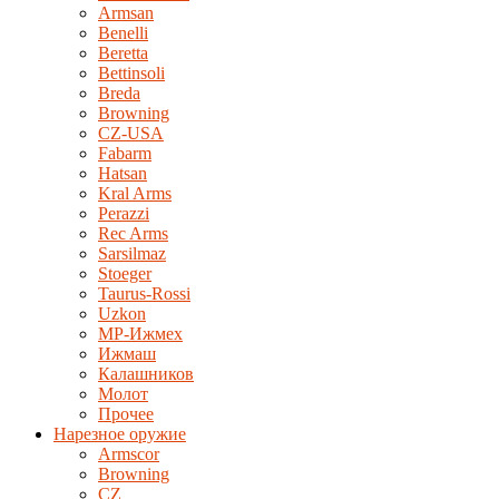
Armsan
Benelli
Beretta
Bettinsoli
Breda
Browning
CZ-USA
Fabarm
Hatsan
Kral Arms
Perazzi
Rec Arms
Sarsilmaz
Stoeger
Taurus-Rossi
Uzkon
MP-Ижмех
Ижмаш
Калашников
Молот
Прочее
Нарезное оружие
Armscor
Browning
CZ