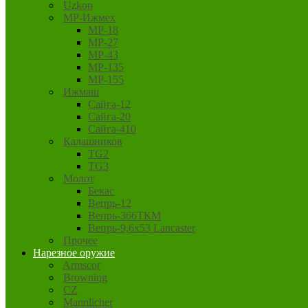
Uzkon
MP-Ижмех
MP-18
MP-27
MP-43
MP-135
MP-155
Ижмаш
Сайга-12
Сайга-20
Сайга-410
Калашников
TG2
TG3
Молот
Бекас
Вепрь-12
Вепрь-366ТКМ
Вепрь-9,6х53 Lancaster
Прочее
Нарезное оружие
Armscor
Browning
CZ
Mannlicher