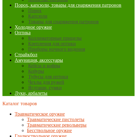
Порох, капсюли, товары для снаряжения патронов
Порох
Капсюли
Товары для снаряжения патронов
Холодное оружие
Оптика
Коллиматорные прицелы
Крепления для оптики
Приборы ночного видения
Страйкбол
Амуниция, аксессуары
Кейсы и кофры
Кобуры
Тубусы для оптики
Чехлы для ружей
Ягдташи, сумки
Луки, арбалеты
Каталог товаров
Травматическое оружие
Травматические пистолеты
Травматические револьверы
Бесствольное оружие
Гладкоствольное оружие