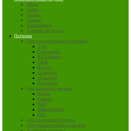
Diana
Gamo
Hatsan
Stoeger
Калашников
Газовые пружины
Патроны
Для гладкоствольного оружия
Азот
Главпатрон
КХЗ-Рекорд
СКМ
Феттер
12 калибр
16 калибр
20 калибр
Для нарезного оружия
Norma
Partizan
PMP
Sellier&Bellot
БПЗ
Для служебного оружия
Для травматического оружия
Холостые патроны