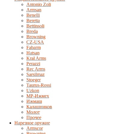
Antonio Zoli
Armsan
Benelli
Beretta
Bettinsoli
Breda
Browning
CZ-USA
Fabarm
Hatsan
Kral Arms
Perazzi
Rec Arms
Sarsilmaz
Stoeger
Taurus-Rossi
Uzkon
MP-Ижмех
Ижмаш
Калашников
Молот
Прочее
Нарезное оружие
Armscor
Browning