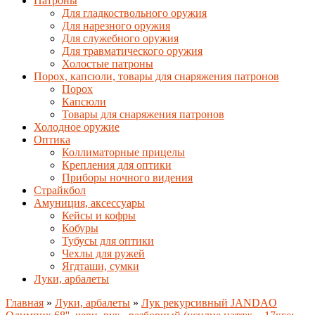
Патроны
Для гладкоствольного оружия
Для нарезного оружия
Для служебного оружия
Для травматического оружия
Холостые патроны
Порох, капсюли, товары для снаряжения патронов
Порох
Капсюли
Товары для снаряжения патронов
Холодное оружие
Оптика
Коллиматорные прицелы
Крепления для оптики
Приборы ночного видения
Страйкбол
Амуниция, аксессуары
Кейсы и кофры
Кобуры
Тубусы для оптики
Чехлы для ружей
Ягдташи, сумки
Луки, арбалеты
Главная
»
Луки, арбалеты
»
Лук рекурсивный JANDAO