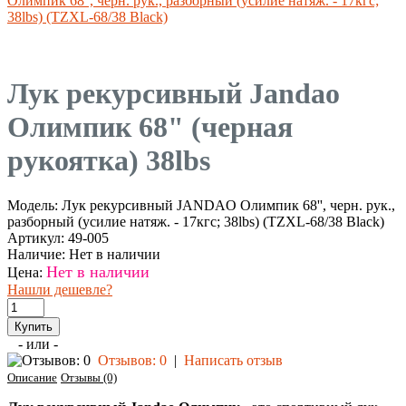
Олимпик 68'', черн. рук., разборный (усилие натяж. - 17кгс;
38lbs) (TZXL-68/38 Black)
Лук рекурсивный Jandao
Олимпик 68" (черная
рукоятка) 38lbs
Модель:
Лук рекурсивный JANDAO Олимпик 68'', черн. рук.,
разборный (усилие натяж. - 17кгс; 38lbs) (TZXL-68/38 Black)
Артикул:
49-005
Наличие:
Нет в наличии
Нет в наличии
Цена:
Нашли дешевле?
- или -
Отзывов: 0
|
Написать отзыв
Описание
Отзывы (0)