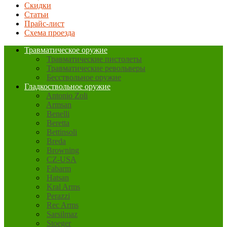
Скидки
Статьи
Прайс-лист
Схема проезда
Травматическое оружие
Травматические пистолеты
Травматические револьверы
Бесствольное оружие
Гладкоствольное оружие
Antonio Zoli
Armsan
Benelli
Beretta
Bettinsoli
Breda
Browning
CZ-USA
Fabarm
Hatsan
Kral Arms
Perazzi
Rec Arms
Sarsilmaz
Stoeger