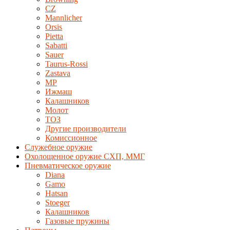
CZ
Mannlicher
Orsis
Pietta
Sabatti
Sauer
Taurus-Rossi
Zastava
MP
Ижмаш
Калашников
Молот
ТОЗ
Другие производители
Комиссионное
Служебное оружие
Охолощенное оружие СХП, ММГ
Пневматическое оружие
Diana
Gamo
Hatsan
Stoeger
Калашников
Газовые пружины