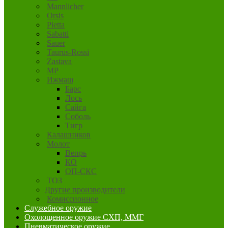
Mannlicher
Orsis
Pietta
Sabatti
Sauer
Taurus-Rossi
Zastava
MP
Ижмаш
Барс
Лось
Сайга
Соболь
Тигр
Калашников
Молот
Вепрь
КО
ОП-СКС
ТОЗ
Другие производители
Комиссионное
Служебное оружие
Охолощенное оружие СХП, ММГ
Пневматическое оружие