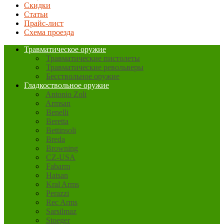
Скидки
Статьи
Прайс-лист
Схема проезда
Травматическое оружие
Травматические пистолеты
Травматические револьверы
Бесствольное оружие
Гладкоствольное оружие
Antonio Zoli
Armsan
Benelli
Beretta
Bettinsoli
Breda
Browning
CZ-USA
Fabarm
Hatsan
Kral Arms
Perazzi
Rec Arms
Sarsilmaz
Stoeger