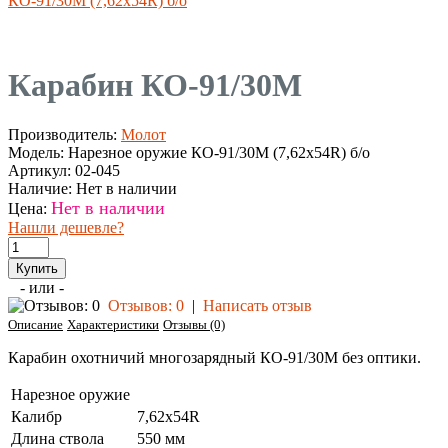
КО-91/30М (7,62х54R) б/о
Карабин КО-91/30М
Производитель:
Молот
Модель:
Нарезное оружие КО-91/30М (7,62х54R) б/о
Артикул:
02-045
Наличие:
Нет в наличии
Нет в наличии
Цена:
Нашли дешевле?
- или -
Отзывов: 0
|
Написать отзыв
Описание
Характеристики
Отзывы (0)
Карабин охотничий многозарядный КО-91/30М без оптики.
Нарезное оружие
Калибр
7,62х54R
Длина ствола
550 мм