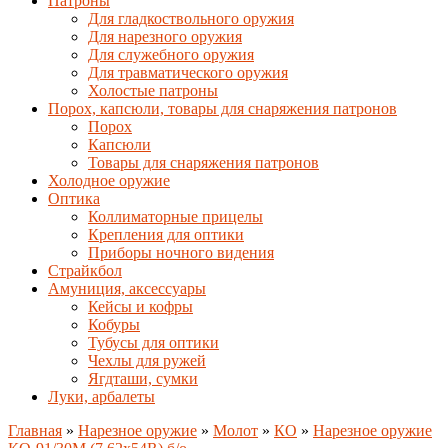
Патроны
Для гладкоствольного оружия
Для нарезного оружия
Для служебного оружия
Для травматического оружия
Холостые патроны
Порох, капсюли, товары для снаряжения патронов
Порох
Капсюли
Товары для снаряжения патронов
Холодное оружие
Оптика
Коллиматорные прицелы
Крепления для оптики
Приборы ночного видения
Страйкбол
Амуниция, аксессуары
Кейсы и кофры
Кобуры
Тубусы для оптики
Чехлы для ружей
Ягдташи, сумки
Луки, арбалеты
Главная
»
Нарезное оружие
»
Молот
»
КО
»
Нарезное оружие