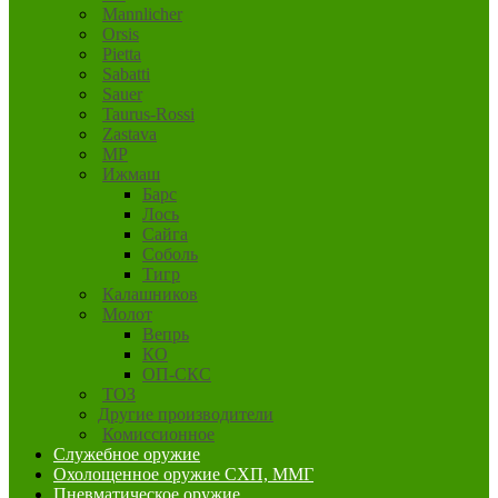
Mannlicher
Orsis
Pietta
Sabatti
Sauer
Taurus-Rossi
Zastava
MP
Ижмаш
Барс
Лось
Сайга
Соболь
Тигр
Калашников
Молот
Вепрь
КО
ОП-СКС
ТОЗ
Другие производители
Комиссионное
Служебное оружие
Охолощенное оружие СХП, ММГ
Пневматическое оружие