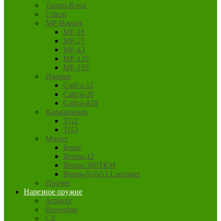
Taurus-Rossi
Uzkon
MP-Ижмех
MP-18
MP-27
MP-43
MP-135
MP-155
Ижмаш
Сайга-12
Сайга-20
Сайга-410
Калашников
TG2
TG3
Молот
Бекас
Вепрь-12
Вепрь-366ТКМ
Вепрь-9,6х53 Lancaster
Прочее
Нарезное оружие
Armscor
Browning
CZ