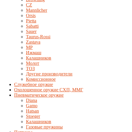
CZ
Mannlicher
Orsis
Pietta
Sabatti
Sauer
Taurus-Rossi
Zastava
MP
Ижмаш
Калашников
Молот
ТОЗ
Другие производители
Комиссионное
Служебное оружие
Охолощенное оружие СХП, ММГ
Пневматическое оружие
Diana
Gamo
Hatsan
Stoeger
Калашников
Газовые пружины