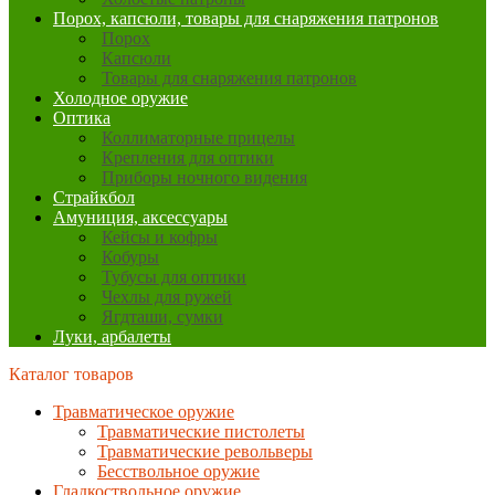
Порох, капсюли, товары для снаряжения патронов
Порох
Капсюли
Товары для снаряжения патронов
Холодное оружие
Оптика
Коллиматорные прицелы
Крепления для оптики
Приборы ночного видения
Страйкбол
Амуниция, аксессуары
Кейсы и кофры
Кобуры
Тубусы для оптики
Чехлы для ружей
Ягдташи, сумки
Луки, арбалеты
Каталог товаров
Травматическое оружие
Травматические пистолеты
Травматические револьверы
Бесствольное оружие
Гладкоствольное оружие