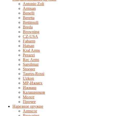
Antonio Zoli
Armsan
Benelli
Beretta
Bettinsoli
Breda
Browning
CZ-USA
Fabarm
Hatsan
Kral Arms
Perazzi
Rec Arms
Sarsilmaz
Stoeger
Taurus-Rossi
Uzkon
MP-Ижмех
Ижмаш
Калашников
Молот
Прочее
Нарезное оружие
Armscor
Browning