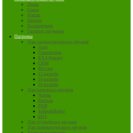
Diana
Gamo
Hatsan
Stoeger
Калашников
Газовые пружины
Патроны
Для гладкоствольного оружия
Азот
Главпатрон
КХЗ-Рекорд
СКМ
Феттер
12 калибр
16 калибр
20 калибр
Для нарезного оружия
Norma
Partizan
PMP
Sellier&Bellot
БПЗ
Для служебного оружия
Для травматического оружия
Холостые патроны