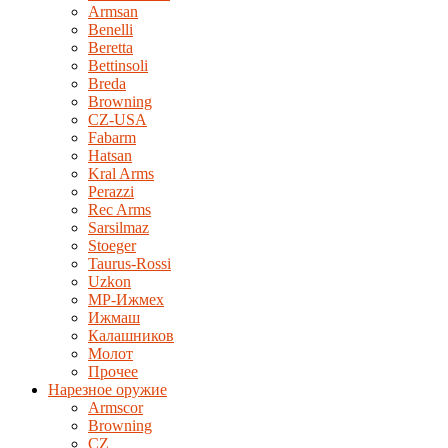
Armsan
Benelli
Beretta
Bettinsoli
Breda
Browning
CZ-USA
Fabarm
Hatsan
Kral Arms
Perazzi
Rec Arms
Sarsilmaz
Stoeger
Taurus-Rossi
Uzkon
MP-Ижмех
Ижмаш
Калашников
Молот
Прочее
Нарезное оружие
Armscor
Browning
CZ