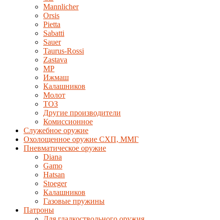
Mannlicher
Orsis
Pietta
Sabatti
Sauer
Taurus-Rossi
Zastava
MP
Ижмаш
Калашников
Молот
ТОЗ
Другие производители
Комиссионное
Служебное оружие
Охолощенное оружие СХП, ММГ
Пневматическое оружие
Diana
Gamo
Hatsan
Stoeger
Калашников
Газовые пружины
Патроны
Для гладкоствольного оружия