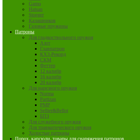
Gamo
Hatsan
Stoeger
Калашников
Газовые пружины
Патроны
Для гладкоствольного оружия
Азот
Главпатрон
КХЗ-Рекорд
СКМ
Феттер
12 калибр
16 калибр
20 калибр
Для нарезного оружия
Norma
Partizan
PMP
Sellier&Bellot
БПЗ
Для служебного оружия
Для травматического оружия
Холостые патроны
Порох, капсюли, товары для снаряжения патронов