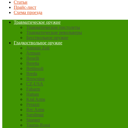
Статьи
Прайс-лист
Схема проезда
Травматическое оружие
Травматические пистолеты
Травматические револьверы
Бесствольное оружие
Гладкоствольное оружие
Antonio Zoli
Armsan
Benelli
Beretta
Bettinsoli
Breda
Browning
CZ-USA
Fabarm
Hatsan
Kral Arms
Perazzi
Rec Arms
Sarsilmaz
Stoeger
Taurus-Rossi