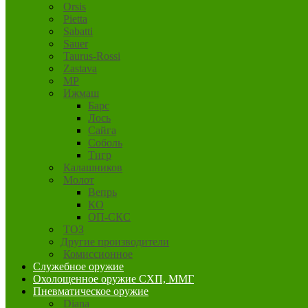
Orsis
Pietta
Sabatti
Sauer
Taurus-Rossi
Zastava
MP
Ижмаш
Барс
Лось
Сайга
Соболь
Тигр
Калашников
Молот
Вепрь
КО
ОП-СКС
ТОЗ
Другие производители
Комиссионное
Служебное оружие
Охолощенное оружие СХП, ММГ
Пневматическое оружие
Diana