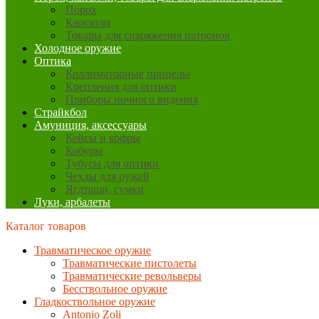
Порох
Капсюли
Товары для снаряжения патронов
Холодное оружие
Оптика
Коллиматорные прицелы
Крепления для оптики
Приборы ночного видения
Страйкбол
Амуниция, аксессуары
Кейсы и кофры
Кобуры
Тубусы для оптики
Чехлы для ружей
Ягдташи, сумки
Луки, арбалеты
Каталог товаров
Травматическое оружие
Травматические пистолеты
Травматические револьверы
Бесствольное оружие
Гладкоствольное оружие
Antonio Zoli