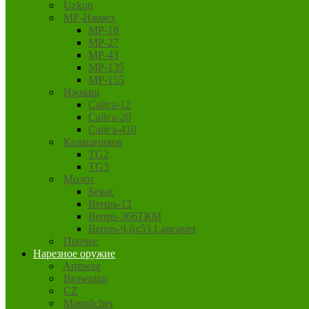
Uzkon
MP-Ижмех
MP-18
MP-27
MP-43
MP-135
MP-155
Ижмаш
Сайга-12
Сайга-20
Сайга-410
Калашников
TG2
TG3
Молот
Бекас
Вепрь-12
Вепрь-366ТКМ
Вепрь-9,6х53 Lancaster
Прочее
Нарезное оружие
Armscor
Browning
CZ
Mannlicher