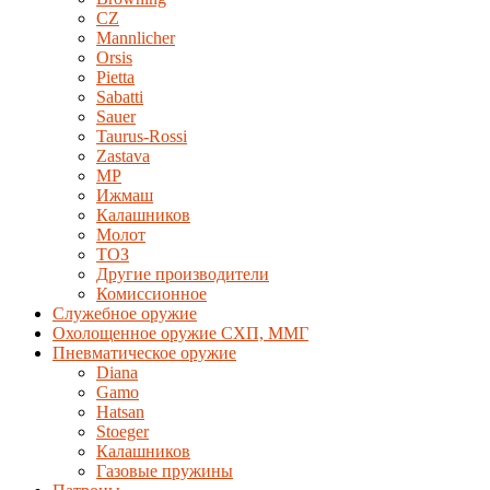
CZ
Mannlicher
Orsis
Pietta
Sabatti
Sauer
Taurus-Rossi
Zastava
MP
Ижмаш
Калашников
Молот
ТОЗ
Другие производители
Комиссионное
Служебное оружие
Охолощенное оружие СХП, ММГ
Пневматическое оружие
Diana
Gamo
Hatsan
Stoeger
Калашников
Газовые пружины