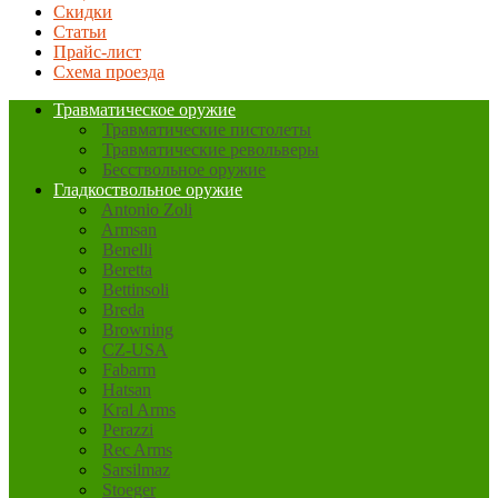
Скидки
Статьи
Прайс-лист
Схема проезда
Травматическое оружие
Травматические пистолеты
Травматические револьверы
Бесствольное оружие
Гладкоствольное оружие
Antonio Zoli
Armsan
Benelli
Beretta
Bettinsoli
Breda
Browning
CZ-USA
Fabarm
Hatsan
Kral Arms
Perazzi
Rec Arms
Sarsilmaz
Stoeger