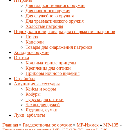
Патроны
Для гладкоствольного оружия
Для нарезного оружия
Для служебного оружия
Для травматического оружия
Холостые патроны
Порох, капсюли, товары для снаряжения патронов
Порох
Капсюли
Товары для снаряжения патронов
Холодное оружие
Оптика
Коллиматорные прицелы
Крепления для оптики
Приборы ночного видения
Страйкбол
Амуниция, аксессуары
Кейсы и кофры
Кобуры
Тубусы для оптики
Чехлы для ружей
Ягдташи, сумки
Луки, арбалеты
Главная
»
Гладкоствольное оружие
»
MP-Ижмех
»
MP-135
»