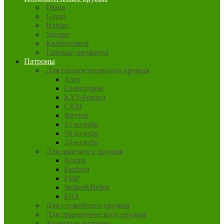
Diana
Gamo
Hatsan
Stoeger
Калашников
Газовые пружины
Патроны
Для гладкоствольного оружия
Азот
Главпатрон
КХЗ-Рекорд
СКМ
Феттер
12 калибр
16 калибр
20 калибр
Для нарезного оружия
Norma
Partizan
PMP
Sellier&Bellot
БПЗ
Для служебного оружия
Для травматического оружия
Холостые патроны