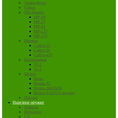
Taurus-Rossi
Uzkon
MP-Ижмех
MP-18
MP-27
MP-43
MP-135
MP-155
Ижмаш
Сайга-12
Сайга-20
Сайга-410
Калашников
TG2
TG3
Молот
Бекас
Вепрь-12
Вепрь-366ТКМ
Вепрь-9,6х53 Lancaster
Прочее
Нарезное оружие
Armscor
Browning
CZ