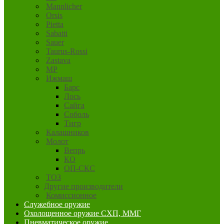
Mannlicher
Orsis
Pietta
Sabatti
Sauer
Taurus-Rossi
Zastava
MP
Ижмаш
Барс
Лось
Сайга
Соболь
Тигр
Калашников
Молот
Вепрь
КО
ОП-СКС
ТОЗ
Другие производители
Комиссионное
Служебное оружие
Охолощенное оружие СХП, ММГ
Пневматическое оружие