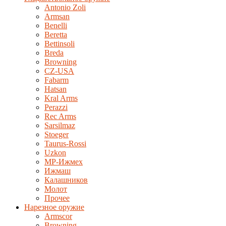
Antonio Zoli
Armsan
Benelli
Beretta
Bettinsoli
Breda
Browning
CZ-USA
Fabarm
Hatsan
Kral Arms
Perazzi
Rec Arms
Sarsilmaz
Stoeger
Taurus-Rossi
Uzkon
MP-Ижмех
Ижмаш
Калашников
Молот
Прочее
Нарезное оружие
Armscor
Browning