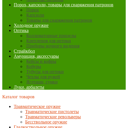
Порох, капсюли, товары для снаряжения патронов
Порох
Капсюли
Товары для снаряжения патронов
Холодное оружие
Оптика
Коллиматорные прицелы
Крепления для оптики
Приборы ночного видения
Страйкбол
Амуниция, аксессуары
Кейсы и кофры
Кобуры
Тубусы для оптики
Чехлы для ружей
Ягдташи, сумки
Луки, арбалеты
Каталог товаров
Травматическое оружие
Травматические пистолеты
Травматические револьверы
Бесствольное оружие
Гладкоствольное оружие