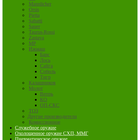
Mannlicher
Orsis
Pietta
Sabatti
Sauer
Taurus-Rossi
Zastava
MP
Ижмаш
Барс
Лось
Сайга
Соболь
Тигр
Калашников
Молот
Вепрь
КО
ОП-СКС
ТОЗ
Другие производители
Комиссионное
Служебное оружие
Охолощенное оружие СХП, ММГ
Пневматическое оружие