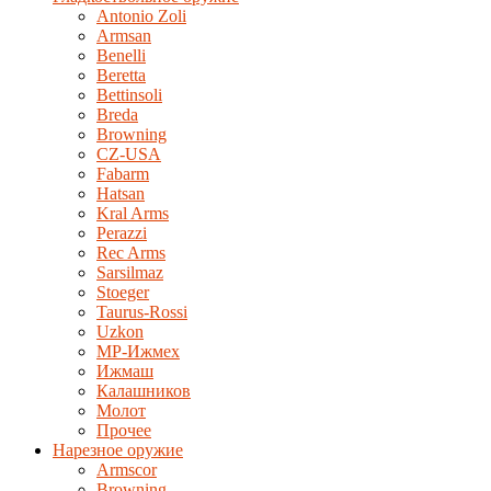
Antonio Zoli
Armsan
Benelli
Beretta
Bettinsoli
Breda
Browning
CZ-USA
Fabarm
Hatsan
Kral Arms
Perazzi
Rec Arms
Sarsilmaz
Stoeger
Taurus-Rossi
Uzkon
MP-Ижмех
Ижмаш
Калашников
Молот
Прочее
Нарезное оружие
Armscor
Browning