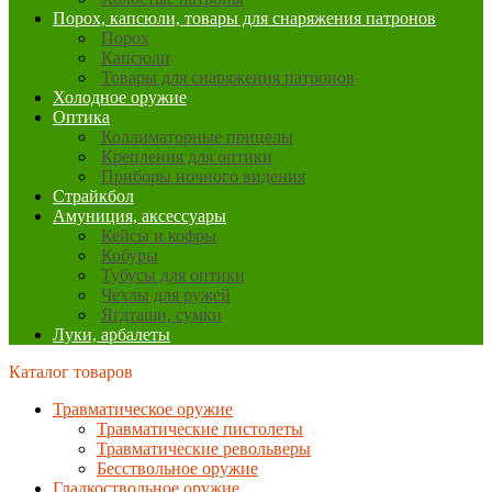
Порох, капсюли, товары для снаряжения патронов
Порох
Капсюли
Товары для снаряжения патронов
Холодное оружие
Оптика
Коллиматорные прицелы
Крепления для оптики
Приборы ночного видения
Страйкбол
Амуниция, аксессуары
Кейсы и кофры
Кобуры
Тубусы для оптики
Чехлы для ружей
Ягдташи, сумки
Луки, арбалеты
Каталог товаров
Травматическое оружие
Травматические пистолеты
Травматические револьверы
Бесствольное оружие
Гладкоствольное оружие