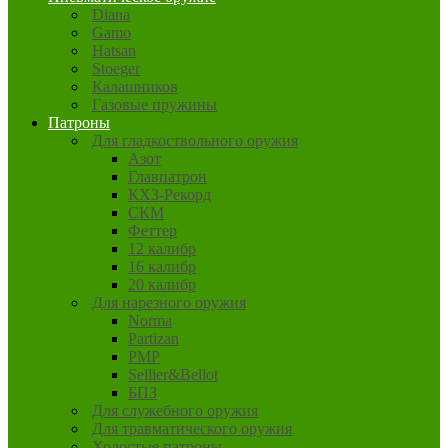
Diana
Gamo
Hatsan
Stoeger
Калашников
Газовые пружины
Патроны
Для гладкоствольного оружия
Азот
Главпатрон
КХЗ-Рекорд
СКМ
Феттер
12 калибр
16 калибр
20 калибр
Для нарезного оружия
Norma
Partizan
PMP
Sellier&Bellot
БПЗ
Для служебного оружия
Для травматического оружия
Холостые патроны