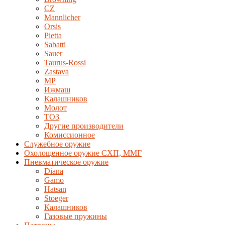
CZ
Mannlicher
Orsis
Pietta
Sabatti
Sauer
Taurus-Rossi
Zastava
MP
Ижмаш
Калашников
Молот
ТОЗ
Другие производители
Комиссионное
Служебное оружие
Охолощенное оружие СХП, ММГ
Пневматическое оружие
Diana
Gamo
Hatsan
Stoeger
Калашников
Газовые пружины