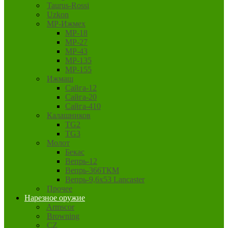
Taurus-Rossi
Uzkon
MP-Ижмех
MP-18
MP-27
MP-43
MP-135
MP-155
Ижмаш
Сайга-12
Сайга-20
Сайга-410
Калашников
TG2
TG3
Молот
Бекас
Вепрь-12
Вепрь-366ТКМ
Вепрь-9,6х53 Lancaster
Прочее
Нарезное оружие
Armscor
Browning
CZ