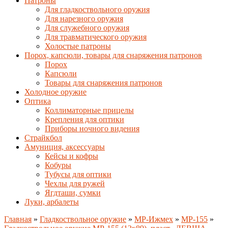
Патроны
Для гладкоствольного оружия
Для нарезного оружия
Для служебного оружия
Для травматического оружия
Холостые патроны
Порох, капсюли, товары для снаряжения патронов
Порох
Капсюли
Товары для снаряжения патронов
Холодное оружие
Оптика
Коллиматорные прицелы
Крепления для оптики
Приборы ночного видения
Страйкбол
Амуниция, аксессуары
Кейсы и кофры
Кобуры
Тубусы для оптики
Чехлы для ружей
Ягдташи, сумки
Луки, арбалеты
Главная
»
Гладкоствольное оружие
»
MP-Ижмех
»
MP-155
»