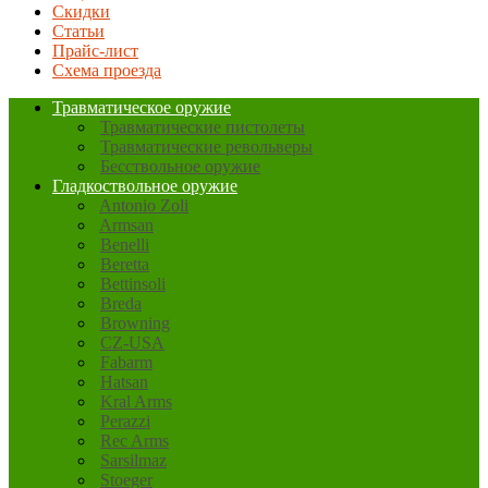
Скидки
Статьи
Прайс-лист
Схема проезда
Травматическое оружие
Травматические пистолеты
Травматические револьверы
Бесствольное оружие
Гладкоствольное оружие
Antonio Zoli
Armsan
Benelli
Beretta
Bettinsoli
Breda
Browning
CZ-USA
Fabarm
Hatsan
Kral Arms
Perazzi
Rec Arms
Sarsilmaz
Stoeger