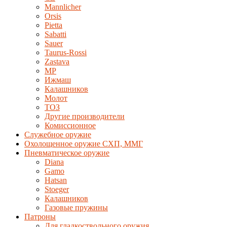
Mannlicher
Orsis
Pietta
Sabatti
Sauer
Taurus-Rossi
Zastava
MP
Ижмаш
Калашников
Молот
ТОЗ
Другие производители
Комиссионное
Служебное оружие
Охолощенное оружие СХП, ММГ
Пневматическое оружие
Diana
Gamo
Hatsan
Stoeger
Калашников
Газовые пружины
Патроны
Для гладкоствольного оружия