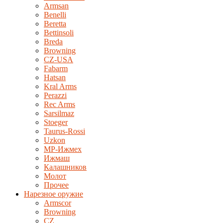
Armsan
Benelli
Beretta
Bettinsoli
Breda
Browning
CZ-USA
Fabarm
Hatsan
Kral Arms
Perazzi
Rec Arms
Sarsilmaz
Stoeger
Taurus-Rossi
Uzkon
MP-Ижмех
Ижмаш
Калашников
Молот
Прочее
Нарезное оружие
Armscor
Browning
CZ