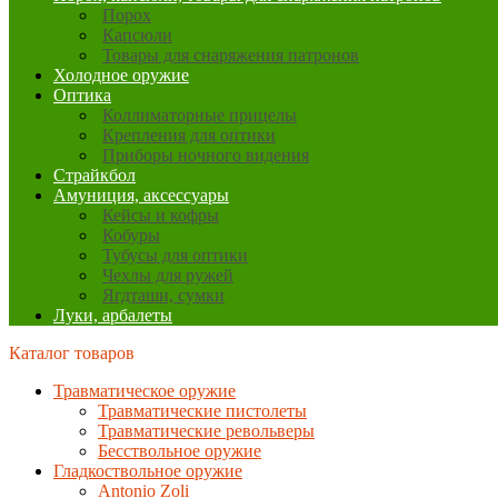
Порох
Капсюли
Товары для снаряжения патронов
Холодное оружие
Оптика
Коллиматорные прицелы
Крепления для оптики
Приборы ночного видения
Страйкбол
Амуниция, аксессуары
Кейсы и кофры
Кобуры
Тубусы для оптики
Чехлы для ружей
Ягдташи, сумки
Луки, арбалеты
Каталог товаров
Травматическое оружие
Травматические пистолеты
Травматические револьверы
Бесствольное оружие
Гладкоствольное оружие
Antonio Zoli