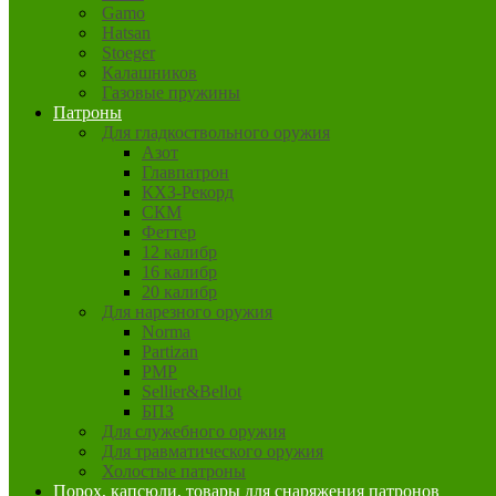
Gamo
Hatsan
Stoeger
Калашников
Газовые пружины
Патроны
Для гладкоствольного оружия
Азот
Главпатрон
КХЗ-Рекорд
СКМ
Феттер
12 калибр
16 калибр
20 калибр
Для нарезного оружия
Norma
Partizan
PMP
Sellier&Bellot
БПЗ
Для служебного оружия
Для травматического оружия
Холостые патроны
Порох, капсюли, товары для снаряжения патронов