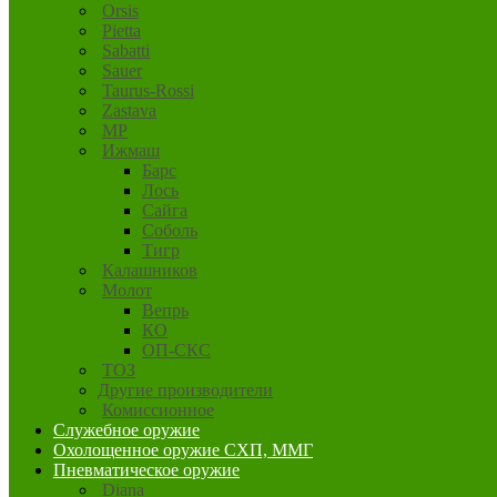
Orsis
Pietta
Sabatti
Sauer
Taurus-Rossi
Zastava
MP
Ижмаш
Барс
Лось
Сайга
Соболь
Тигр
Калашников
Молот
Вепрь
КО
ОП-СКС
ТОЗ
Другие производители
Комиссионное
Служебное оружие
Охолощенное оружие СХП, ММГ
Пневматическое оружие
Diana