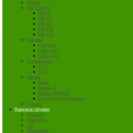
Uzkon
MP-Ижмех
MP-18
MP-27
MP-43
MP-135
MP-155
Ижмаш
Сайга-12
Сайга-20
Сайга-410
Калашников
TG2
TG3
Молот
Бекас
Вепрь-12
Вепрь-366ТКМ
Вепрь-9,6х53 Lancaster
Прочее
Нарезное оружие
Armscor
Browning
CZ
Mannlicher