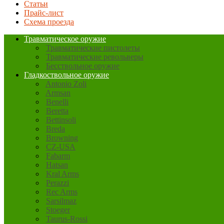
Статьи
Прайс-лист
Схема проезда
Травматическое оружие
Травматические пистолеты
Травматические револьверы
Бесствольное оружие
Гладкоствольное оружие
Antonio Zoli
Armsan
Benelli
Beretta
Bettinsoli
Breda
Browning
CZ-USA
Fabarm
Hatsan
Kral Arms
Perazzi
Rec Arms
Sarsilmaz
Stoeger
Taurus-Rossi