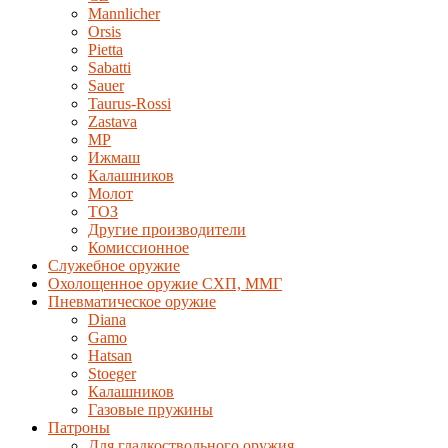
Mannlicher
Orsis
Pietta
Sabatti
Sauer
Taurus-Rossi
Zastava
MP
Ижмаш
Калашников
Молот
ТОЗ
Другие производители
Комиссионное
Служебное оружие
Охолощенное оружие СХП, ММГ
Пневматическое оружие
Diana
Gamo
Hatsan
Stoeger
Калашников
Газовые пружины
Патроны
Для гладкоствольного оружия