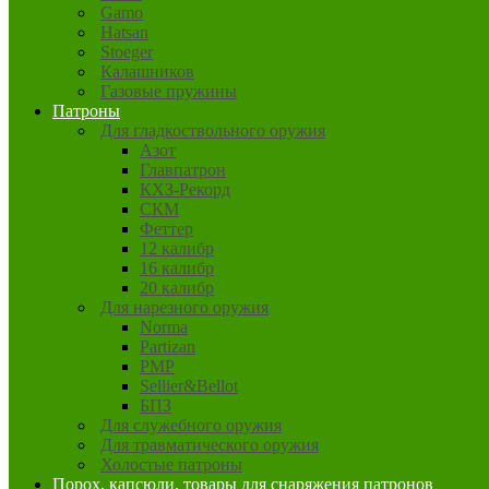
Gamo
Hatsan
Stoeger
Калашников
Газовые пружины
Патроны
Для гладкоствольного оружия
Азот
Главпатрон
КХЗ-Рекорд
СКМ
Феттер
12 калибр
16 калибр
20 калибр
Для нарезного оружия
Norma
Partizan
PMP
Sellier&Bellot
БПЗ
Для служебного оружия
Для травматического оружия
Холостые патроны
Порох, капсюли, товары для снаряжения патронов