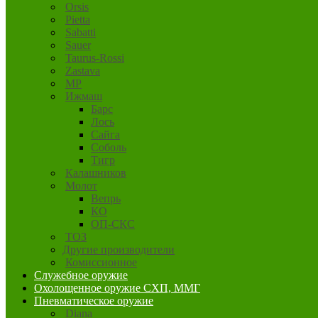
Orsis
Pietta
Sabatti
Sauer
Taurus-Rossi
Zastava
MP
Ижмаш
Барс
Лось
Сайга
Соболь
Тигр
Калашников
Молот
Вепрь
КО
ОП-СКС
ТОЗ
Другие производители
Комиссионное
Служебное оружие
Охолощенное оружие СХП, ММГ
Пневматическое оружие
Diana