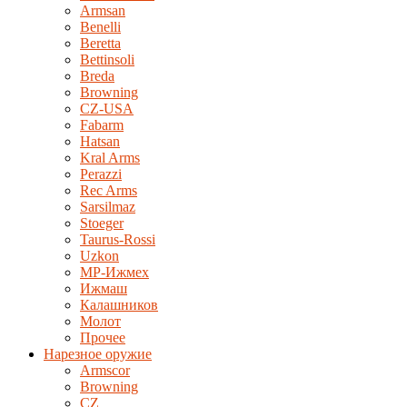
Armsan
Benelli
Beretta
Bettinsoli
Breda
Browning
CZ-USA
Fabarm
Hatsan
Kral Arms
Perazzi
Rec Arms
Sarsilmaz
Stoeger
Taurus-Rossi
Uzkon
MP-Ижмех
Ижмаш
Калашников
Молот
Прочее
Нарезное оружие
Armscor
Browning
CZ