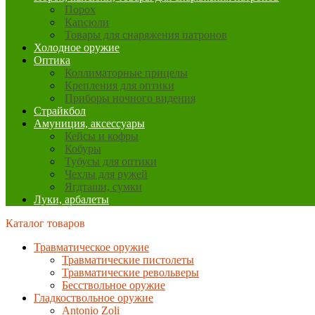
Порох
Капсюли
Товары для снаряжения патронов
Холодное оружие
Оптика
Коллиматорные прицелы
Крепления для оптики
Приборы ночного видения
Страйкбол
Амуниция, аксессуары
Кейсы и кофры
Кобуры
Тубусы для оптики
Чехлы для ружей
Ягдташи, сумки
Луки, арбалеты
Каталог товаров
Травматическое оружие
Травматические пистолеты
Травматические револьверы
Бесствольное оружие
Гладкоствольное оружие
Antonio Zoli