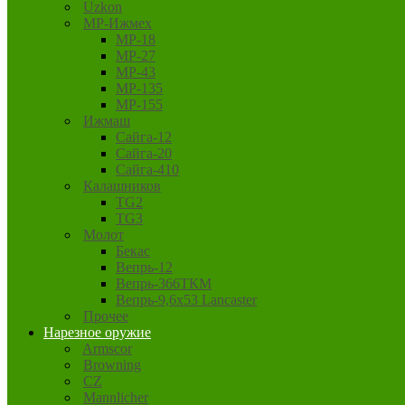
Uzkon
MP-Ижмех
MP-18
MP-27
MP-43
MP-135
MP-155
Ижмаш
Сайга-12
Сайга-20
Сайга-410
Калашников
TG2
TG3
Молот
Бекас
Вепрь-12
Вепрь-366ТКМ
Вепрь-9,6х53 Lancaster
Прочее
Нарезное оружие
Armscor
Browning
CZ
Mannlicher