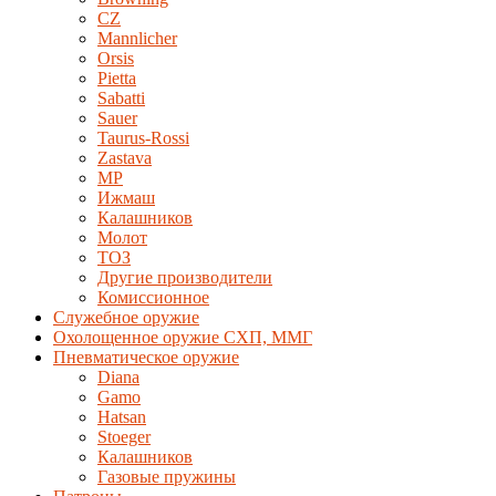
CZ
Mannlicher
Orsis
Pietta
Sabatti
Sauer
Taurus-Rossi
Zastava
MP
Ижмаш
Калашников
Молот
ТОЗ
Другие производители
Комиссионное
Служебное оружие
Охолощенное оружие СХП, ММГ
Пневматическое оружие
Diana
Gamo
Hatsan
Stoeger
Калашников
Газовые пружины