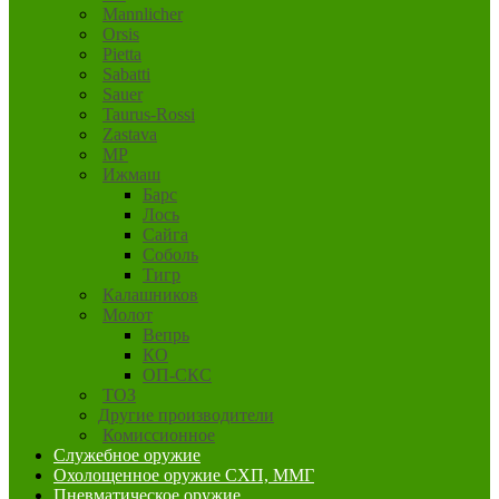
Mannlicher
Orsis
Pietta
Sabatti
Sauer
Taurus-Rossi
Zastava
MP
Ижмаш
Барс
Лось
Сайга
Соболь
Тигр
Калашников
Молот
Вепрь
КО
ОП-СКС
ТОЗ
Другие производители
Комиссионное
Служебное оружие
Охолощенное оружие СХП, ММГ
Пневматическое оружие