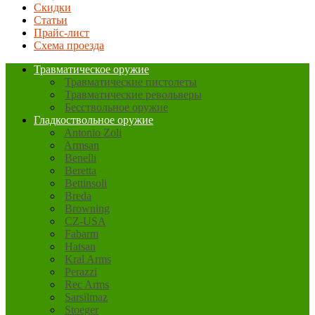
Скидки
Статьи
Прайс-лист
Схема проезда
Травматическое оружие
Травматические пистолеты
Травматические револьверы
Бесствольное оружие
Гладкоствольное оружие
Antonio Zoli
Armsan
Benelli
Beretta
Bettinsoli
Breda
Browning
CZ-USA
Fabarm
Hatsan
Kral Arms
Perazzi
Rec Arms
Sarsilmaz
Stoeger