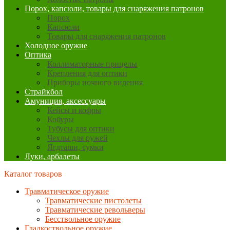
Порох, капсюли, товары для снаряжения патронов
Порох
Капсюли
Товары для снаряжения патронов
Холодное оружие
Оптика
Коллиматорные прицелы
Крепления для оптики
Приборы ночного видения
Страйкбол
Амуниция, аксессуары
Кейсы и кофры
Кобуры
Тубусы для оптики
Чехлы для ружей
Ягдташи, сумки
Луки, арбалеты
Каталог товаров
Травматическое оружие
Травматические пистолеты
Травматические револьверы
Бесствольное оружие
Гладкоствольное оружие