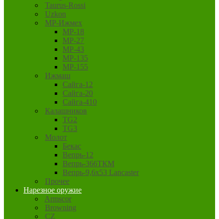
Taurus-Rossi
Uzkon
MP-Ижмех
MP-18
MP-27
MP-43
MP-135
MP-155
Ижмаш
Сайга-12
Сайга-20
Сайга-410
Калашников
TG2
TG3
Молот
Бекас
Вепрь-12
Вепрь-366ТКМ
Вепрь-9,6х53 Lancaster
Прочее
Нарезное оружие
Armscor
Browning
CZ