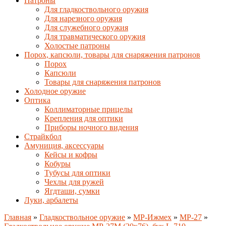
Патроны
Для гладкоствольного оружия
Для нарезного оружия
Для служебного оружия
Для травматического оружия
Холостые патроны
Порох, капсюли, товары для снаряжения патронов
Порох
Капсюли
Товары для снаряжения патронов
Холодное оружие
Оптика
Коллиматорные прицелы
Крепления для оптики
Приборы ночного видения
Страйкбол
Амуниция, аксессуары
Кейсы и кофры
Кобуры
Тубусы для оптики
Чехлы для ружей
Ягдташи, сумки
Луки, арбалеты
Главная
»
Гладкоствольное оружие
»
MP-Ижмех
»
MP-27
»