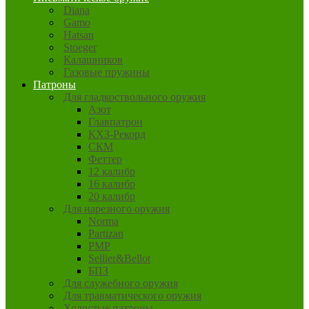
Diana
Gamo
Hatsan
Stoeger
Калашников
Газовые пружины
Патроны
Для гладкоствольного оружия
Азот
Главпатрон
КХЗ-Рекорд
СКМ
Феттер
12 калибр
16 калибр
20 калибр
Для нарезного оружия
Norma
Partizan
PMP
Sellier&Bellot
БПЗ
Для служебного оружия
Для травматического оружия
Холостые патроны