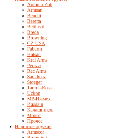
Antonio Zoli
Armsan
Benelli
Beretta
Bettinsoli
Breda
Browning
CZ-USA
Fabarm
Hatsan
Kral Arms
Perazzi
Rec Arms
Sarsilmaz
Stoeger
Taurus-Rossi
Uzkon
MP-Ижмех
Ижмаш
Калашников
Молот
Прочее
Нарезное оружие
Armscor
Browning