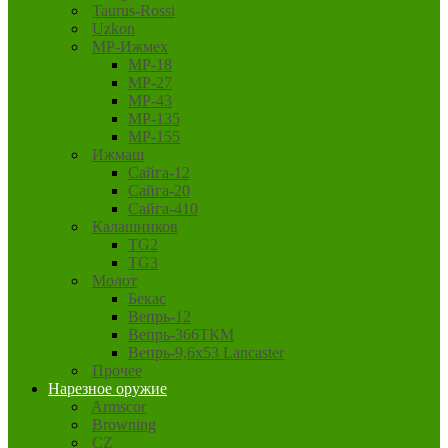
Taurus-Rossi
Uzkon
MP-Ижмех
MP-18
MP-27
MP-43
MP-135
MP-155
Ижмаш
Сайга-12
Сайга-20
Сайга-410
Калашников
TG2
TG3
Молот
Бекас
Вепрь-12
Вепрь-366ТКМ
Вепрь-9,6х53 Lancaster
Прочее
Нарезное оружие
Armscor
Browning
CZ