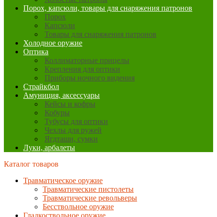
Порох, капсюли, товары для снаряжения патронов
Порох
Капсюли
Товары для снаряжения патронов
Холодное оружие
Оптика
Коллиматорные прицелы
Крепления для оптики
Приборы ночного видения
Страйкбол
Амуниция, аксессуары
Кейсы и кофры
Кобуры
Тубусы для оптики
Чехлы для ружей
Ягдташи, сумки
Луки, арбалеты
Каталог товаров
Травматическое оружие
Травматические пистолеты
Травматические револьверы
Бесствольное оружие
Гладкоствольное оружие