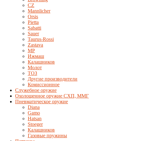
CZ
Mannlicher
Orsis
Pietta
Sabatti
Sauer
Taurus-Rossi
Zastava
MP
Ижмаш
Калашников
Молот
ТОЗ
Другие производители
Комиссионное
Служебное оружие
Охолощенное оружие СХП, ММГ
Пневматическое оружие
Diana
Gamo
Hatsan
Stoeger
Калашников
Газовые пружины