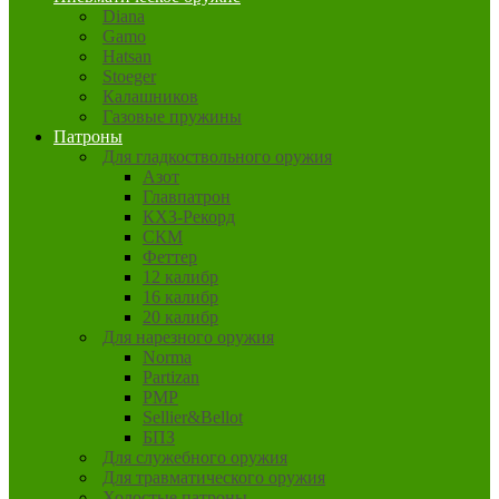
Diana
Gamo
Hatsan
Stoeger
Калашников
Газовые пружины
Патроны
Для гладкоствольного оружия
Азот
Главпатрон
КХЗ-Рекорд
СКМ
Феттер
12 калибр
16 калибр
20 калибр
Для нарезного оружия
Norma
Partizan
PMP
Sellier&Bellot
БПЗ
Для служебного оружия
Для травматического оружия
Холостые патроны