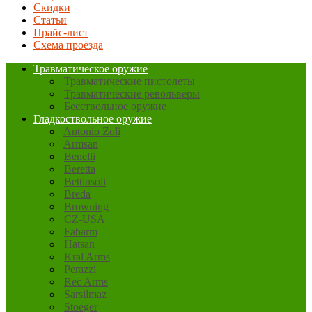
Скидки
Статьи
Прайс-лист
Схема проезда
Травматическое оружие
Травматические пистолеты
Травматические револьверы
Бесствольное оружие
Гладкоствольное оружие
Antonio Zoli
Armsan
Benelli
Beretta
Bettinsoli
Breda
Browning
CZ-USA
Fabarm
Hatsan
Kral Arms
Perazzi
Rec Arms
Sarsilmaz
Stoeger