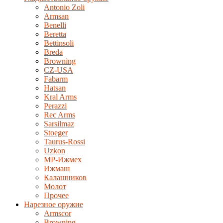
Antonio Zoli
Armsan
Benelli
Beretta
Bettinsoli
Breda
Browning
CZ-USA
Fabarm
Hatsan
Kral Arms
Perazzi
Rec Arms
Sarsilmaz
Stoeger
Taurus-Rossi
Uzkon
MP-Ижмех
Ижмаш
Калашников
Молот
Прочее
Нарезное оружие
Armscor
Browning