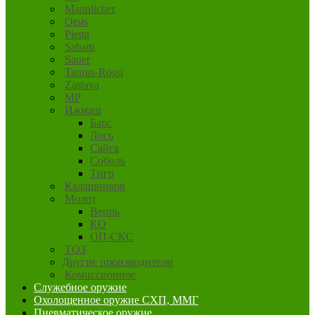
Mannlicher
Orsis
Pietta
Sabatti
Sauer
Taurus-Rossi
Zastava
MP
Ижмаш
Барс
Лось
Сайга
Соболь
Тигр
Калашников
Молот
Вепрь
КО
ОП-СКС
ТОЗ
Другие производители
Комиссионное
Служебное оружие
Охолощенное оружие СХП, ММГ
Пневматическое оружие