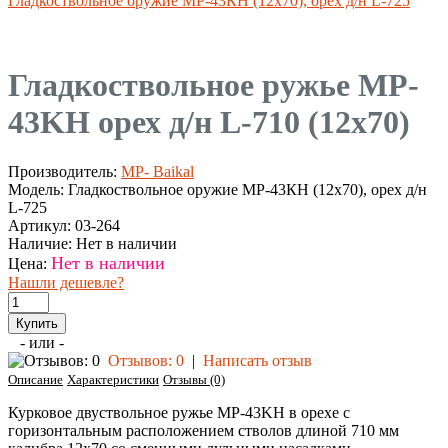
Гладкоствольное оружие МР-43КН (12х70), орех д/н L-725
Гладкоствольное ружье MP-
43KH орех д/н L-710 (12х70)
Производитель:
MP- Baikal
Модель:
Гладкоствольное оружие МР-43КН (12х70), орех д/н
L-725
Артикул:
03-264
Наличие:
Нет в наличии
Нет в наличии
Цена:
Нашли дешевле?
- или -
Отзывов: 0
|
Написать отзыв
Описание
Характеристики
Отзывы (0)
Курковое двуствольное ружье MP-43KH в орехе с
горизонтальным расположением стволов длиной 710 мм