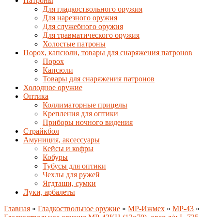
Патроны
Для гладкоствольного оружия
Для нарезного оружия
Для служебного оружия
Для травматического оружия
Холостые патроны
Порох, капсюли, товары для снаряжения патронов
Порох
Капсюли
Товары для снаряжения патронов
Холодное оружие
Оптика
Коллиматорные прицелы
Крепления для оптики
Приборы ночного видения
Страйкбол
Амуниция, аксессуары
Кейсы и кофры
Кобуры
Тубусы для оптики
Чехлы для ружей
Ягдташи, сумки
Луки, арбалеты
Главная
»
Гладкоствольное оружие
»
MP-Ижмех
»
MP-43
»