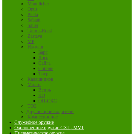
Mannlicher
Orsis
Pietta
Sabatti
Sauer
Taurus-Rossi
Zastava
MP
Ижмаш
Барс
Лось
Сайга
Соболь
Тигр
Калашников
Молот
Вепрь
КО
ОП-СКС
ТОЗ
Другие производители
Комиссионное
Служебное оружие
Охолощенное оружие СХП, ММГ
Пневматическое оружие