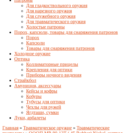
Патроны
Для гладкоствольного оружия
Для нарезного оружия
Для служебного оружия
Для травматического оружия
Холостые патроны
Порох, капсюли, товары для снаряжения патронов
Порох
Капсюли
Товары для снаряжения патронов
Холодное оружие
Оптика
Коллиматорные прицелы
Крепления для оптики
Приборы ночного видения
Страйкбол
Амуниция, аксессуары
Кейсы и кофры
Кобуры
Тубусы для оптики
Чехлы для ружей
Ягдташи, сумки
Луки, арбалеты
Главная
»
Травматическое оружие
»
Травматические