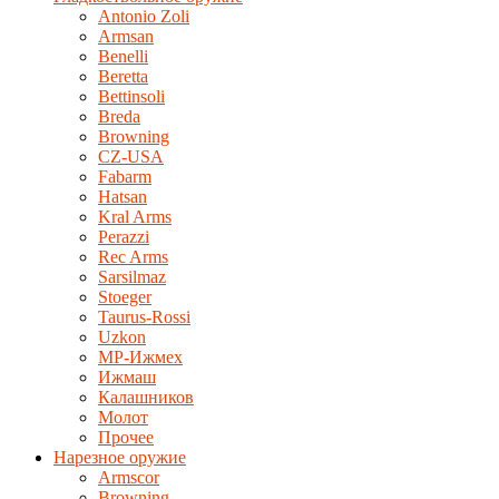
Antonio Zoli
Armsan
Benelli
Beretta
Bettinsoli
Breda
Browning
CZ-USA
Fabarm
Hatsan
Kral Arms
Perazzi
Rec Arms
Sarsilmaz
Stoeger
Taurus-Rossi
Uzkon
MP-Ижмех
Ижмаш
Калашников
Молот
Прочее
Нарезное оружие
Armscor
Browning