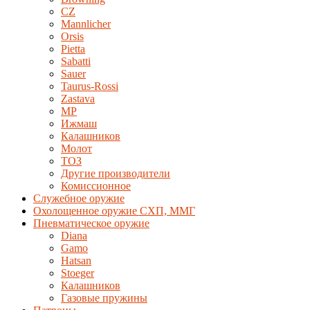
CZ
Mannlicher
Orsis
Pietta
Sabatti
Sauer
Taurus-Rossi
Zastava
MP
Ижмаш
Калашников
Молот
ТОЗ
Другие производители
Комиссионное
Служебное оружие
Охолощенное оружие СХП, ММГ
Пневматическое оружие
Diana
Gamo
Hatsan
Stoeger
Калашников
Газовые пружины