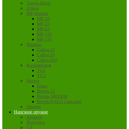
Taurus-Rossi
Uzkon
MP-Ижмех
MP-18
MP-27
MP-43
MP-135
MP-155
Ижмаш
Сайга-12
Сайга-20
Сайга-410
Калашников
TG2
TG3
Молот
Бекас
Вепрь-12
Вепрь-366ТКМ
Вепрь-9,6х53 Lancaster
Прочее
Нарезное оружие
Armscor
Browning
CZ