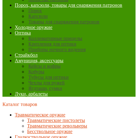
Порох, капсюли, товары для снаряжения патронов
Порох
Капсюли
Товары для снаряжения патронов
Холодное оружие
Оптика
Коллиматорные прицелы
Крепления для оптики
Приборы ночного видения
Страйкбол
Амуниция, аксессуары
Кейсы и кофры
Кобуры
Тубусы для оптики
Чехлы для ружей
Ягдташи, сумки
Луки, арбалеты
Каталог товаров
Травматическое оружие
Травматические пистолеты
Травматические револьверы
Бесствольное оружие
Гладкоствольное оружие