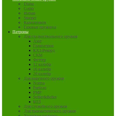
Diana
Gamo
Hatsan
Stoeger
Калашников
Газовые пружины
Патроны
Для гладкоствольного оружия
Азот
Главпатрон
КХЗ-Рекорд
СКМ
Феттер
12 калибр
16 калибр
20 калибр
Для нарезного оружия
Norma
Partizan
PMP
Sellier&Bellot
БПЗ
Для служебного оружия
Для травматического оружия
Холостые патроны