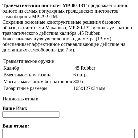
Травматический пистолет МР-80-13Т
продолжает линию
одного из самых популярных гражданских пи­столетов
самообороны МР-79-9ТМ.
Сохранив основные кон­структивные решения базового
образца - пистолета Макарова, МР-80-13Т использует патрон
травматического действия калибра .45 Rubber.
Более тяжелая пуля увеличенного диаметра (13 мм)
обеспечивает эффективное останав­ливающее действие на
дистанциях самообороны (до 7 м).
Травматическое оружие
Калибр
.45 Rubber
Вместимость магазина
6 патр.
Масса с магазином без патронов
800 г
Габаритные размеры
165х127х34 мм
Написать отзыв
Ваше Имя:
Ваш отзыв: