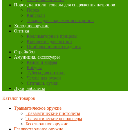
Порох, капсюли, товары для снаряжения патронов
Порох
Капсюли
Товары для снаряжения патронов
Холодное оружие
Оптика
Коллиматорные прицелы
Крепления для оптики
Приборы ночного видения
Страйкбол
Амуниция, аксессуары
Кейсы и кофры
Кобуры
Тубусы для оптики
Чехлы для ружей
Ягдташи, сумки
Луки, арбалеты
Каталог товаров
Травматическое оружие
Травматические пистолеты
Травматические револьверы
Бесствольное оружие
Гладкоствольное оружие