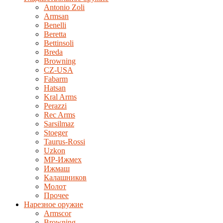
Antonio Zoli
Armsan
Benelli
Beretta
Bettinsoli
Breda
Browning
CZ-USA
Fabarm
Hatsan
Kral Arms
Perazzi
Rec Arms
Sarsilmaz
Stoeger
Taurus-Rossi
Uzkon
MP-Ижмех
Ижмаш
Калашников
Молот
Прочее
Нарезное оружие
Armscor
Browning