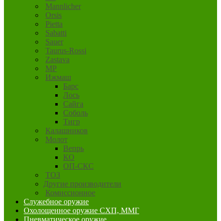
Mannlicher
Orsis
Pietta
Sabatti
Sauer
Taurus-Rossi
Zastava
MP
Ижмаш
Барс
Лось
Сайга
Соболь
Тигр
Калашников
Молот
Вепрь
КО
ОП-СКС
ТОЗ
Другие производители
Комиссионное
Служебное оружие
Охолощенное оружие СХП, ММГ
Пневматическое оружие