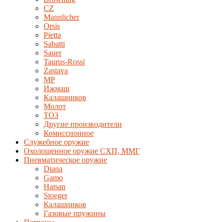
CZ
Mannlicher
Orsis
Pietta
Sabatti
Sauer
Taurus-Rossi
Zastava
MP
Ижмаш
Калашников
Молот
ТОЗ
Другие производители
Комиссионное
Служебное оружие
Охолощенное оружие СХП, ММГ
Пневматическое оружие
Diana
Gamo
Hatsan
Stoeger
Калашников
Газовые пружины