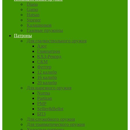
Diana
Gamo
Hatsan
Stoeger
Калашников
Газовые пружины
Патроны
Для гладкоствольного оружия
Азот
Главпатрон
КХЗ-Рекорд
СКМ
Феттер
12 калибр
16 калибр
20 калибр
Для нарезного оружия
Norma
Partizan
PMP
Sellier&Bellot
БПЗ
Для служебного оружия
Для травматического оружия
Холостые патроны