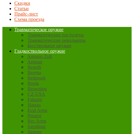
Скидки
Статьи
Прайс-лист
Схема проезда
Травматическое оружие
Травматические пистолеты
Травматические револьверы
Бесствольное оружие
Гладкоствольное оружие
Antonio Zoli
Armsan
Benelli
Beretta
Bettinsoli
Breda
Browning
CZ-USA
Fabarm
Hatsan
Kral Arms
Perazzi
Rec Arms
Sarsilmaz
Stoeger