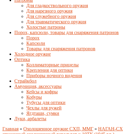
Патроны
Для гладкоствольного оружия
Для нарезного оружия
Для служебного оружия
Для травматического оружия
Холостые патроны
Порох, капсюли, товары для снаряжения патронов
Порох
Капсюли
Товары для снаряжения патронов
Холодное оружие
Оптика
Коллиматорные прицелы
Крепления для оптики
Приборы ночного видения
Страйкбол
Амуниция, аксессуары
Кейсы и кофры
Кобуры
Тубусы для оптики
Чехлы для ружей
Ягдташи, сумки
Луки, арбалеты
Главная
»
Охолощенное оружие СХП, ММГ
»
НАГАН-СХ