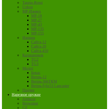
Taurus-Rossi
Uzkon
MP-Ижмех
MP-18
MP-27
MP-43
MP-135
MP-155
Ижмаш
Сайга-12
Сайга-20
Сайга-410
Калашников
TG2
TG3
Молот
Бекас
Вепрь-12
Вепрь-366ТКМ
Вепрь-9,6х53 Lancaster
Прочее
Нарезное оружие
Armscor
Browning
CZ