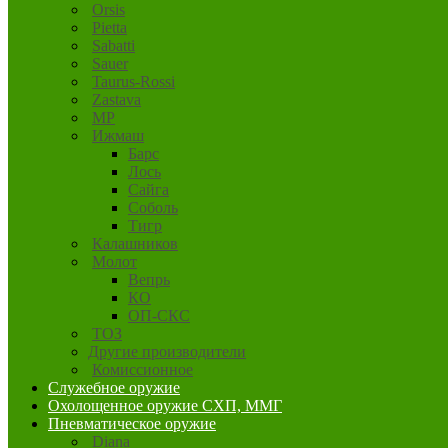
Orsis
Pietta
Sabatti
Sauer
Taurus-Rossi
Zastava
MP
Ижмаш
Барс
Лось
Сайга
Соболь
Тигр
Калашников
Молот
Вепрь
КО
ОП-СКС
ТОЗ
Другие производители
Комиссионное
Служебное оружие
Охолощенное оружие СХП, ММГ
Пневматическое оружие
Diana