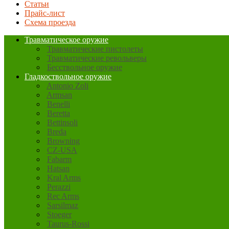
Статьи
Прайс-лист
Схема проезда
Травматическое оружие
Травматические пистолеты
Травматические револьверы
Бесствольное оружие
Гладкоствольное оружие
Antonio Zoli
Armsan
Benelli
Beretta
Bettinsoli
Breda
Browning
CZ-USA
Fabarm
Hatsan
Kral Arms
Perazzi
Rec Arms
Sarsilmaz
Stoeger
Taurus-Rossi