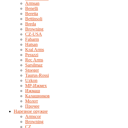
Armsan
Benelli
Beretta
Bettinsoli
Breda
Browning
CZ-USA
Fabarm
Hatsan
Kral Arms
Perazzi
Rec Arms
Sarsilmaz
Stoeger
Taurus-Rossi
Uzkon
MP-Ижмех
Ижмаш
Калашников
Молот
Прочее
Нарезное оружие
Armscor
Browning
CZ