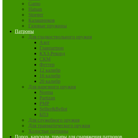
Gamo
Hatsan
Stoeger
Калашников
Газовые пружины
Патроны
Для гладкоствольного оружия
Азот
Главпатрон
КХЗ-Рекорд
СКМ
Феттер
12 калибр
16 калибр
20 калибр
Для нарезного оружия
Norma
Partizan
PMP
Sellier&Bellot
БПЗ
Для служебного оружия
Для травматического оружия
Холостые патроны
Порох, капсюли, товары для снаряжения патронов