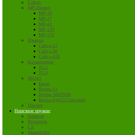
Uzkon
MP-Ижмех
MP-18
MP-27
MP-43
MP-135
MP-155
Ижмаш
Сайга-12
Сайга-20
Сайга-410
Калашников
TG2
TG3
Молот
Бекас
Вепрь-12
Вепрь-366ТКМ
Вепрь-9,6х53 Lancaster
Прочее
Нарезное оружие
Armscor
Browning
CZ
Mannlicher