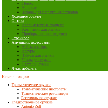
Порох
Капсюли
Товары для снаряжения патронов
Холодное оружие
Оптика
Коллиматорные прицелы
Крепления для оптики
Приборы ночного видения
Страйкбол
Амуниция, аксессуары
Кейсы и кофры
Кобуры
Тубусы для оптики
Чехлы для ружей
Ягдташи, сумки
Луки, арбалеты
Каталог товаров
Травматическое оружие
Травматические пистолеты
Травматические револьверы
Бесствольное оружие
Гладкоствольное оружие
Antonio Zoli