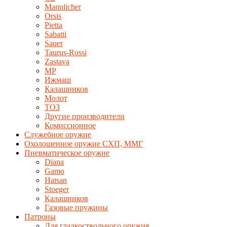
Mannlicher
Orsis
Pietta
Sabatti
Sauer
Taurus-Rossi
Zastava
MP
Ижмаш
Калашников
Молот
ТОЗ
Другие производители
Комиссионное
Служебное оружие
Охолощенное оружие СХП, ММГ
Пневматическое оружие
Diana
Gamo
Hatsan
Stoeger
Калашников
Газовые пружины
Патроны
Для гладкоствольного оружия