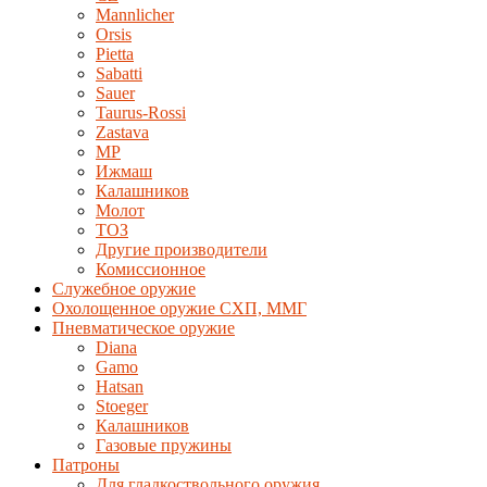
Mannlicher
Orsis
Pietta
Sabatti
Sauer
Taurus-Rossi
Zastava
MP
Ижмаш
Калашников
Молот
ТОЗ
Другие производители
Комиссионное
Служебное оружие
Охолощенное оружие СХП, ММГ
Пневматическое оружие
Diana
Gamo
Hatsan
Stoeger
Калашников
Газовые пружины
Патроны
Для гладкоствольного оружия