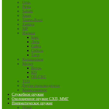
Orsis
Pietta
Sabatti
Sauer
Taurus-Rossi
Zastava
MP
Ижмаш
Барс
Лось
Сайга
Соболь
Тигр
Калашников
Молот
Вепрь
КО
ОП-СКС
ТОЗ
Другие производители
Комиссионное
Служебное оружие
Охолощенное оружие СХП, ММГ
Пневматическое оружие
Diana