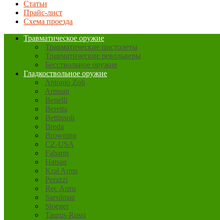
Статьи
Прайс-лист
Схема проезда
Травматическое оружие
Травматические пистолеты
Травматические револьверы
Бесствольное оружие
Гладкоствольное оружие
Antonio Zoli
Armsan
Benelli
Beretta
Bettinsoli
Breda
Browning
CZ-USA
Fabarm
Hatsan
Kral Arms
Perazzi
Rec Arms
Sarsilmaz
Stoeger
Taurus-Rossi