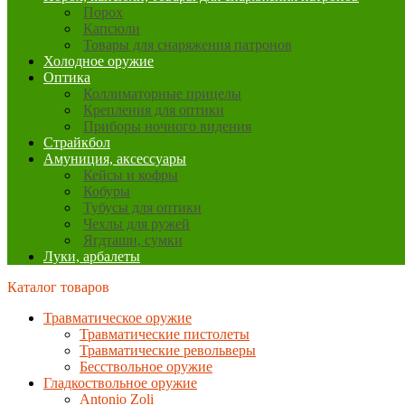
Порох
Капсюли
Товары для снаряжения патронов
Холодное оружие
Оптика
Коллиматорные прицелы
Крепления для оптики
Приборы ночного видения
Страйкбол
Амуниция, аксессуары
Кейсы и кофры
Кобуры
Тубусы для оптики
Чехлы для ружей
Ягдташи, сумки
Луки, арбалеты
Каталог товаров
Травматическое оружие
Травматические пистолеты
Травматические револьверы
Бесствольное оружие
Гладкоствольное оружие
Antonio Zoli