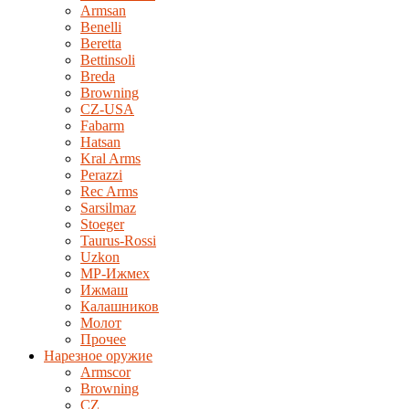
Armsan
Benelli
Beretta
Bettinsoli
Breda
Browning
CZ-USA
Fabarm
Hatsan
Kral Arms
Perazzi
Rec Arms
Sarsilmaz
Stoeger
Taurus-Rossi
Uzkon
MP-Ижмех
Ижмаш
Калашников
Молот
Прочее
Нарезное оружие
Armscor
Browning
CZ