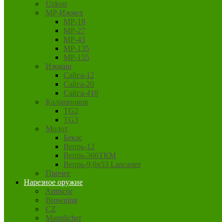
Uzkon
MP-Ижмех
MP-18
MP-27
MP-43
MP-135
MP-155
Ижмаш
Сайга-12
Сайга-20
Сайга-410
Калашников
TG2
TG3
Молот
Бекас
Вепрь-12
Вепрь-366ТКМ
Вепрь-9,6х53 Lancaster
Прочее
Нарезное оружие
Armscor
Browning
CZ
Mannlicher