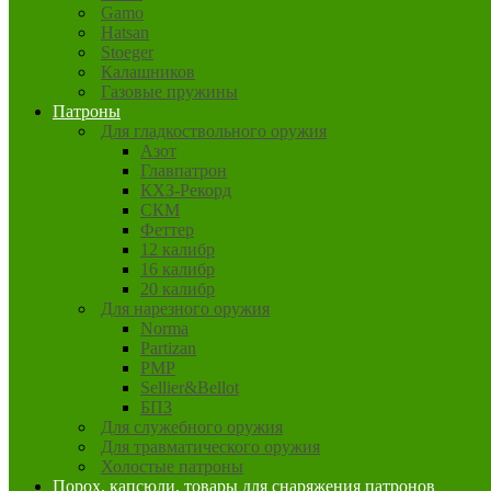
Gamo
Hatsan
Stoeger
Калашников
Газовые пружины
Патроны
Для гладкоствольного оружия
Азот
Главпатрон
КХЗ-Рекорд
СКМ
Феттер
12 калибр
16 калибр
20 калибр
Для нарезного оружия
Norma
Partizan
PMP
Sellier&Bellot
БПЗ
Для служебного оружия
Для травматического оружия
Холостые патроны
Порох, капсюли, товары для снаряжения патронов