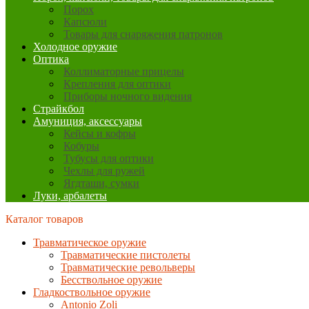
Порох
Капсюли
Товары для снаряжения патронов
Холодное оружие
Оптика
Коллиматорные прицелы
Крепления для оптики
Приборы ночного видения
Страйкбол
Амуниция, аксессуары
Кейсы и кофры
Кобуры
Тубусы для оптики
Чехлы для ружей
Ягдташи, сумки
Луки, арбалеты
Каталог товаров
Травматическое оружие
Травматические пистолеты
Травматические револьверы
Бесствольное оружие
Гладкоствольное оружие
Antonio Zoli