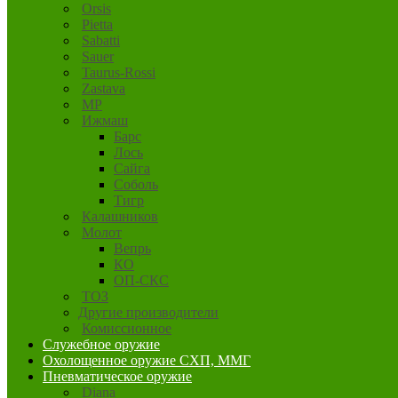
Orsis
Pietta
Sabatti
Sauer
Taurus-Rossi
Zastava
MP
Ижмаш
Барс
Лось
Сайга
Соболь
Тигр
Калашников
Молот
Вепрь
КО
ОП-СКС
ТОЗ
Другие производители
Комиссионное
Служебное оружие
Охолощенное оружие СХП, ММГ
Пневматическое оружие
Diana