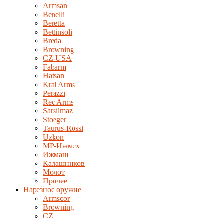
Armsan
Benelli
Beretta
Bettinsoli
Breda
Browning
CZ-USA
Fabarm
Hatsan
Kral Arms
Perazzi
Rec Arms
Sarsilmaz
Stoeger
Taurus-Rossi
Uzkon
MP-Ижмех
Ижмаш
Калашников
Молот
Прочее
Нарезное оружие
Armscor
Browning
CZ