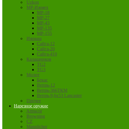
Uzkon
MP-Ижмех
MP-18
MP-27
MP-43
MP-135
MP-155
Ижмаш
Сайга-12
Сайга-20
Сайга-410
Калашников
TG2
TG3
Молот
Бекас
Вепрь-12
Вепрь-366ТКМ
Вепрь-9,6х53 Lancaster
Прочее
Нарезное оружие
Armscor
Browning
CZ
Mannlicher