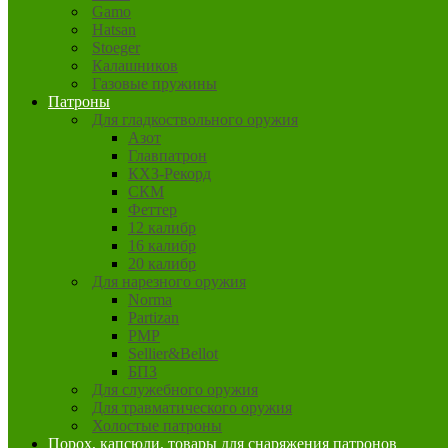
Gamo
Hatsan
Stoeger
Калашников
Газовые пружины
Патроны
Для гладкоствольного оружия
Азот
Главпатрон
КХЗ-Рекорд
СКМ
Феттер
12 калибр
16 калибр
20 калибр
Для нарезного оружия
Norma
Partizan
PMP
Sellier&Bellot
БПЗ
Для служебного оружия
Для травматического оружия
Холостые патроны
Порох, капсюли, товары для снаряжения патронов