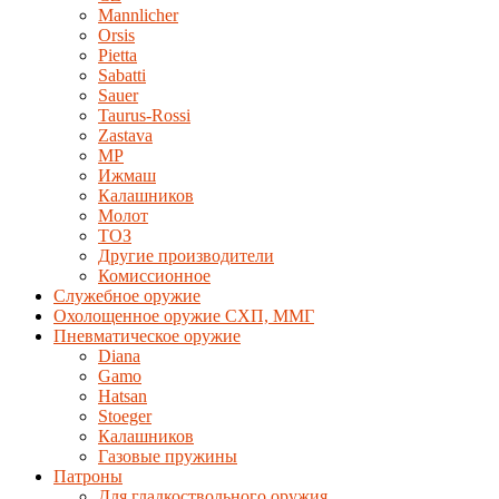
Mannlicher
Orsis
Pietta
Sabatti
Sauer
Taurus-Rossi
Zastava
MP
Ижмаш
Калашников
Молот
ТОЗ
Другие производители
Комиссионное
Служебное оружие
Охолощенное оружие СХП, ММГ
Пневматическое оружие
Diana
Gamo
Hatsan
Stoeger
Калашников
Газовые пружины
Патроны
Для гладкоствольного оружия