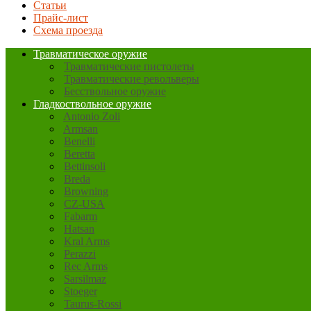
Статьи
Прайс-лист
Схема проезда
Травматическое оружие
Травматические пистолеты
Травматические револьверы
Бесствольное оружие
Гладкоствольное оружие
Antonio Zoli
Armsan
Benelli
Beretta
Bettinsoli
Breda
Browning
CZ-USA
Fabarm
Hatsan
Kral Arms
Perazzi
Rec Arms
Sarsilmaz
Stoeger
Taurus-Rossi