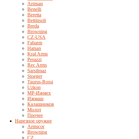
Armsan
Benelli
Beretta
Bettinsoli
Breda
Browning
CZ-USA
Fabarm
Hatsan
Kral Arms
Perazzi
Rec Arms
Sarsilmaz
Stoeger
Taurus-Rossi
Uzkon
MP-Ижмех
Ижмаш
Калашников
Молот
Прочее
Нарезное оружие
Armscor
Browning
CZ