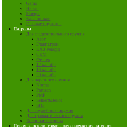
Gamo
Hatsan
Stoeger
Калашников
Газовые пружины
Патроны
Для гладкоствольного оружия
Азот
Главпатрон
КХЗ-Рекорд
СКМ
Феттер
12 калибр
16 калибр
20 калибр
Для нарезного оружия
Norma
Partizan
PMP
Sellier&Bellot
БПЗ
Для служебного оружия
Для травматического оружия
Холостые патроны
Порох, капсюли, товары для снаряжения патронов