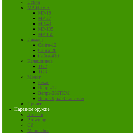
Uzkon
MP-Ижмех
MP-18
MP-27
MP-43
MP-135
MP-155
Ижмаш
Сайга-12
Сайга-20
Сайга-410
Калашников
TG2
TG3
Молот
Бекас
Вепрь-12
Вепрь-366ТКМ
Вепрь-9,6х53 Lancaster
Прочее
Нарезное оружие
Armscor
Browning
CZ
Mannlicher