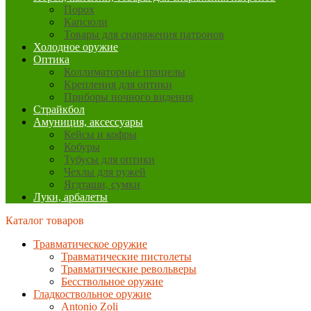
Порох
Капсюли
Товары для снаряжения патронов
Холодное оружие
Оптика
Коллиматорные прицелы
Крепления для оптики
Приборы ночного видения
Страйкбол
Амуниция, аксессуары
Кейсы и кофры
Кобуры
Тубусы для оптики
Чехлы для ружей
Ягдташи, сумки
Луки, арбалеты
Каталог товаров
Травматическое оружие
Травматические пистолеты
Травматические револьверы
Бесствольное оружие
Гладкоствольное оружие
Antonio Zoli