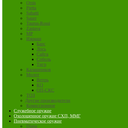
Orsis
Pietta
Sabatti
Sauer
Taurus-Rossi
Zastava
MP
Ижмаш
Барс
Лось
Сайга
Соболь
Тигр
Калашников
Молот
Вепрь
КО
ОП-СКС
ТОЗ
Другие производители
Комиссионное
Служебное оружие
Охолощенное оружие СХП, ММГ
Пневматическое оружие
Diana