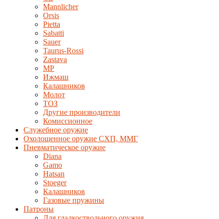
Mannlicher
Orsis
Pietta
Sabatti
Sauer
Taurus-Rossi
Zastava
MP
Ижмаш
Калашников
Молот
ТОЗ
Другие производители
Комиссионное
Служебное оружие
Охолощенное оружие СХП, ММГ
Пневматическое оружие
Diana
Gamo
Hatsan
Stoeger
Калашников
Газовые пружины
Патроны
Для гладкоствольного оружия