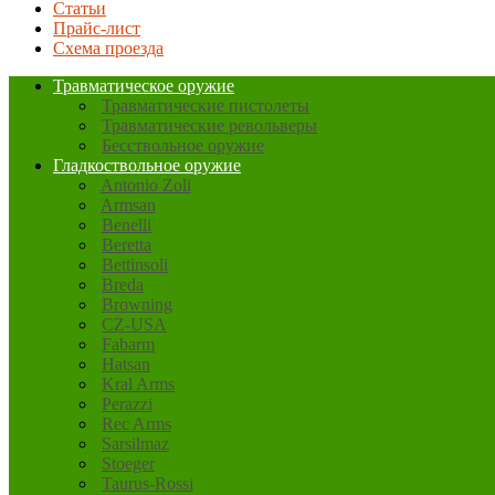
Статьи
Прайс-лист
Схема проезда
Травматическое оружие
Травматические пистолеты
Травматические револьверы
Бесствольное оружие
Гладкоствольное оружие
Antonio Zoli
Armsan
Benelli
Beretta
Bettinsoli
Breda
Browning
CZ-USA
Fabarm
Hatsan
Kral Arms
Perazzi
Rec Arms
Sarsilmaz
Stoeger
Taurus-Rossi