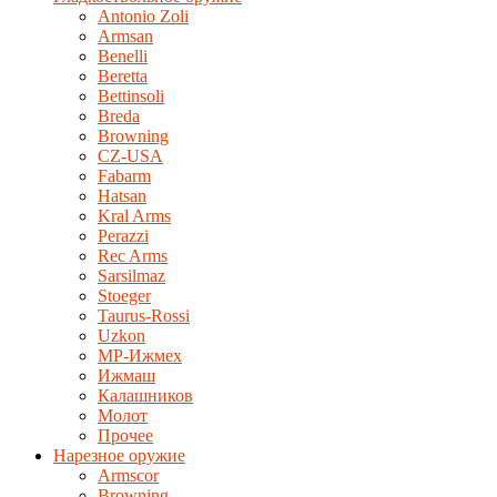
Antonio Zoli
Armsan
Benelli
Beretta
Bettinsoli
Breda
Browning
CZ-USA
Fabarm
Hatsan
Kral Arms
Perazzi
Rec Arms
Sarsilmaz
Stoeger
Taurus-Rossi
Uzkon
MP-Ижмех
Ижмаш
Калашников
Молот
Прочее
Нарезное оружие
Armscor
Browning