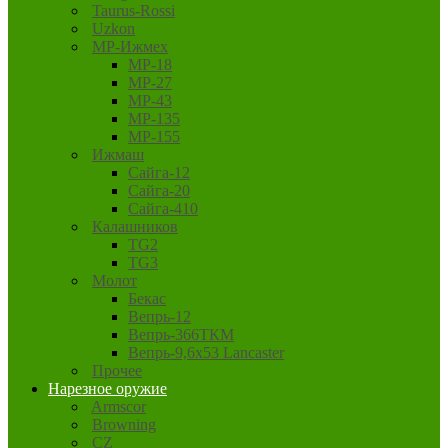
Taurus-Rossi
Uzkon
MP-Ижмех
MP-18
MP-27
MP-43
MP-135
MP-155
Ижмаш
Сайга-12
Сайга-20
Сайга-410
Калашников
TG2
TG3
Молот
Бекас
Вепрь-12
Вепрь-366ТКМ
Вепрь-9,6х53 Lancaster
Прочее
Нарезное оружие
Armscor
Browning
CZ