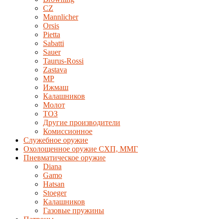
CZ
Mannlicher
Orsis
Pietta
Sabatti
Sauer
Taurus-Rossi
Zastava
MP
Ижмаш
Калашников
Молот
ТОЗ
Другие производители
Комиссионное
Служебное оружие
Охолощенное оружие СХП, ММГ
Пневматическое оружие
Diana
Gamo
Hatsan
Stoeger
Калашников
Газовые пружины