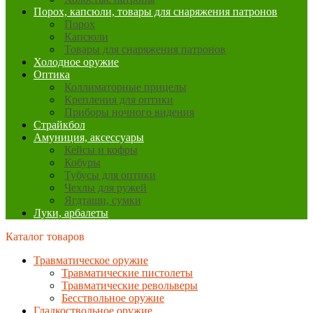
Порох, капсюли, товары для снаряжения патронов
Порох
Капсюли
Товары для снаряжения патронов
Холодное оружие
Оптика
Коллиматорные прицелы
Крепления для оптики
Приборы ночного видения
Страйкбол
Амуниция, аксессуары
Кейсы и кофры
Кобуры
Тубусы для оптики
Чехлы для ружей
Ягдташи, сумки
Луки, арбалеты
Каталог товаров
Травматическое оружие
Травматические пистолеты
Травматические револьверы
Бесствольное оружие
Гладкоствольное оружие