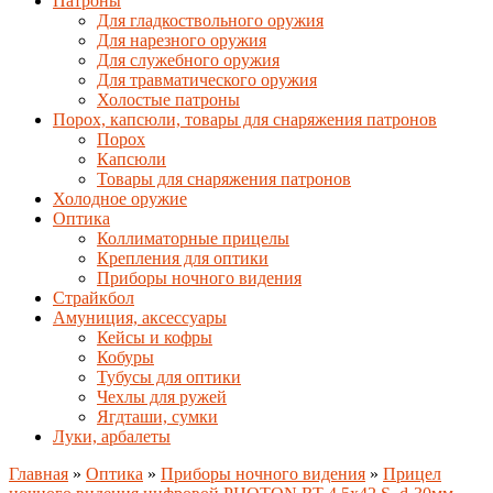
Патроны
Для гладкоствольного оружия
Для нарезного оружия
Для служебного оружия
Для травматического оружия
Холостые патроны
Порох, капсюли, товары для снаряжения патронов
Порох
Капсюли
Товары для снаряжения патронов
Холодное оружие
Оптика
Коллиматорные прицелы
Крепления для оптики
Приборы ночного видения
Страйкбол
Амуниция, аксессуары
Кейсы и кофры
Кобуры
Тубусы для оптики
Чехлы для ружей
Ягдташи, сумки
Луки, арбалеты
Главная
»
Оптика
»
Приборы ночного видения
»
Прицел