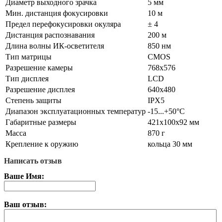
Диаметр выходного зрачка
5 мм
Мин. дистанция фокусировки
10 м
Предел перефокусировки окуляра
± 4
Дистанция распознавания
200 м
Длина волны ИК-осветителя
850 нм
Тип матрицы
CMOS
Разрешение камеры
768x576
Тип дисплея
LCD
Разрешение дисплея
640x480
Степень защиты
IPX5
Диапазон эксплуатационных температур
-15...+50°C
Габаритные размеры
421x100x92 мм
Масса
870 г
Крепление к оружию
кольца 30 мм
Написать отзыв
Ваше Имя:
Ваш отзыв: