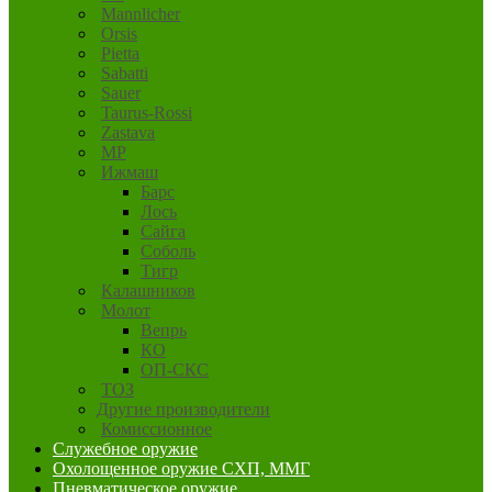
Mannlicher
Orsis
Pietta
Sabatti
Sauer
Taurus-Rossi
Zastava
MP
Ижмаш
Барс
Лось
Сайга
Соболь
Тигр
Калашников
Молот
Вепрь
КО
ОП-СКС
ТОЗ
Другие производители
Комиссионное
Служебное оружие
Охолощенное оружие СХП, ММГ
Пневматическое оружие