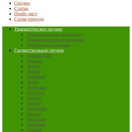
Скидки
Статьи
Прайс-лист
Схема проезда
Травматическое оружие
Травматические пистолеты
Травматические револьверы
Бесствольное оружие
Гладкоствольное оружие
Antonio Zoli
Armsan
Benelli
Beretta
Bettinsoli
Breda
Browning
CZ-USA
Fabarm
Hatsan
Kral Arms
Perazzi
Rec Arms
Sarsilmaz
Stoeger