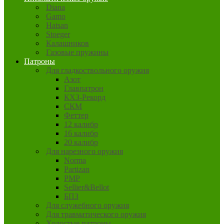
Diana
Gamo
Hatsan
Stoeger
Калашников
Газовые пружины
Патроны
Для гладкоствольного оружия
Азот
Главпатрон
КХЗ-Рекорд
СКМ
Феттер
12 калибр
16 калибр
20 калибр
Для нарезного оружия
Norma
Partizan
PMP
Sellier&Bellot
БПЗ
Для служебного оружия
Для травматического оружия
Холостые патроны