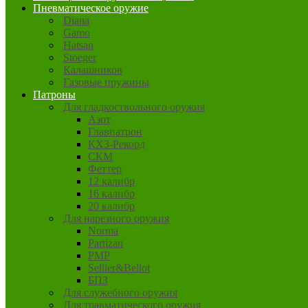
Пневматическое оружие
Diana
Gamo
Hatsan
Stoeger
Калашников
Газовые пружины
Патроны
Для гладкоствольного оружия
Азот
Главпатрон
КХЗ-Рекорд
СКМ
Феттер
12 калибр
16 калибр
20 калибр
Для нарезного оружия
Norma
Partizan
PMP
Sellier&Bellot
БПЗ
Для служебного оружия
Для травматического оружия