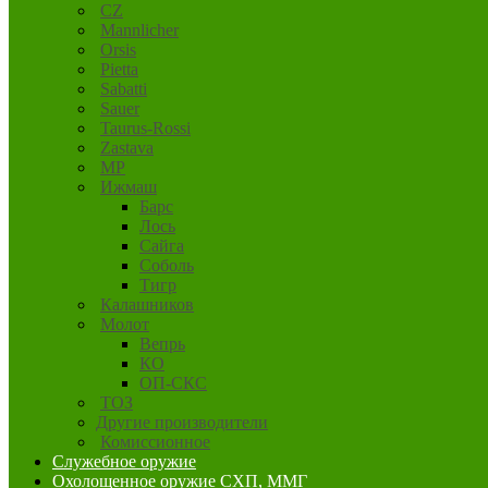
CZ
Mannlicher
Orsis
Pietta
Sabatti
Sauer
Taurus-Rossi
Zastava
MP
Ижмаш
Барс
Лось
Сайга
Соболь
Тигр
Калашников
Молот
Вепрь
КО
ОП-СКС
ТОЗ
Другие производители
Комиссионное
Служебное оружие
Охолощенное оружие СХП, ММГ