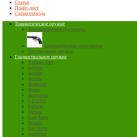
Статьи
Прайс-лист
Схема проезда
Травматическое оружие
Травматические пистолеты
Травматические револьверы
Бесствольное оружие
Гладкоствольное оружие
Antonio Zoli
Armsan
Benelli
Beretta
Bettinsoli
Breda
Browning
CZ-USA
Fabarm
Hatsan
Kral Arms
Perazzi
Rec Arms
Sarsilmaz