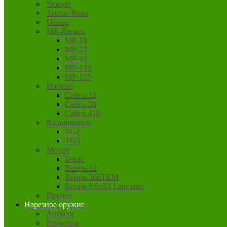
Stoeger
Taurus-Rossi
Uzkon
MP-Ижмех
MP-18
MP-27
MP-43
MP-135
MP-155
Ижмаш
Сайга-12
Сайга-20
Сайга-410
Калашников
TG2
TG3
Молот
Бекас
Вепрь-12
Вепрь-366ТКМ
Вепрь-9,6х53 Lancaster
Прочее
Нарезное оружие
Armscor
Browning