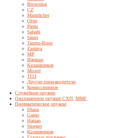
Browning
CZ
Mannlicher
Orsis
Pietta
Sabatti
Sauer
Taurus-Rossi
Zastava
MP
Ижмаш
Калашников
Молот
ТОЗ
Другие производители
Комиссионное
Служебное оружие
Охолощенное оружие СХП, ММГ
Пневматическое оружие
Diana
Gamo
Hatsan
Stoeger
Калашников
Газовые пружины