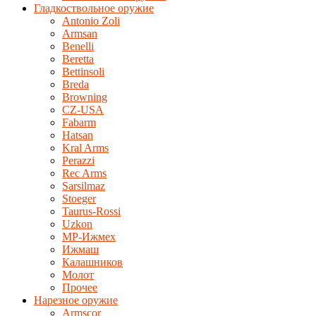
Гладкоствольное оружие
Antonio Zoli
Armsan
Benelli
Beretta
Bettinsoli
Breda
Browning
CZ-USA
Fabarm
Hatsan
Kral Arms
Perazzi
Rec Arms
Sarsilmaz
Stoeger
Taurus-Rossi
Uzkon
MP-Ижмех
Ижмаш
Калашников
Молот
Прочее
Нарезное оружие
Armscor