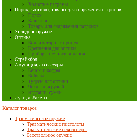
Холостые патроны
Порох, капсюли, товары для снаряжения патронов
Порох
Капсюли
Товары для снаряжения патронов
Холодное оружие
Оптика
Коллиматорные прицелы
Крепления для оптики
Приборы ночного видения
Страйкбол
Амуниция, аксессуары
Кейсы и кофры
Кобуры
Тубусы для оптики
Чехлы для ружей
Ягдташи, сумки
Луки, арбалеты
Каталог товаров
Травматическое оружие
Травматические пистолеты
Травматические револьверы
Бесствольное оружие