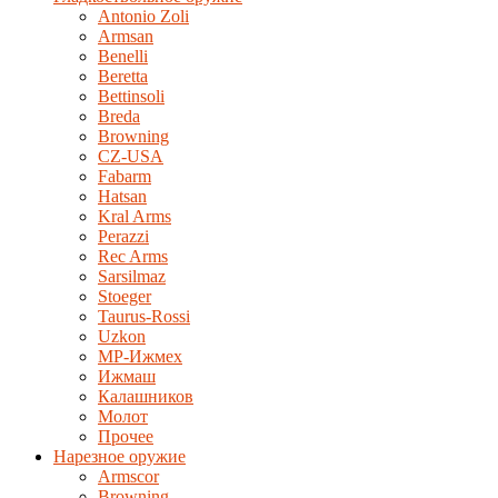
Antonio Zoli
Armsan
Benelli
Beretta
Bettinsoli
Breda
Browning
CZ-USA
Fabarm
Hatsan
Kral Arms
Perazzi
Rec Arms
Sarsilmaz
Stoeger
Taurus-Rossi
Uzkon
MP-Ижмех
Ижмаш
Калашников
Молот
Прочее
Нарезное оружие
Armscor
Browning