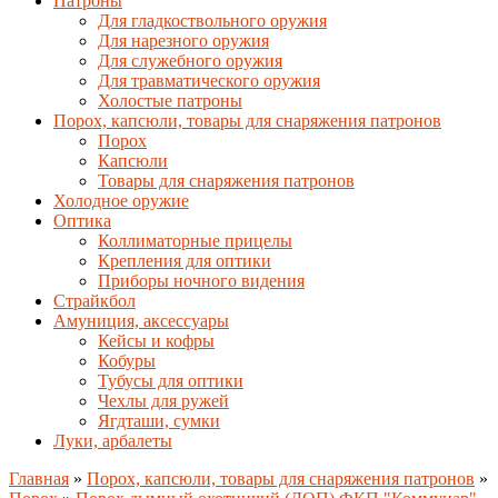
Патроны
Для гладкоствольного оружия
Для нарезного оружия
Для служебного оружия
Для травматического оружия
Холостые патроны
Порох, капсюли, товары для снаряжения патронов
Порох
Капсюли
Товары для снаряжения патронов
Холодное оружие
Оптика
Коллиматорные прицелы
Крепления для оптики
Приборы ночного видения
Страйкбол
Амуниция, аксессуары
Кейсы и кофры
Кобуры
Тубусы для оптики
Чехлы для ружей
Ягдташи, сумки
Луки, арбалеты
Главная
»
Порох, капсюли, товары для снаряжения патронов
»