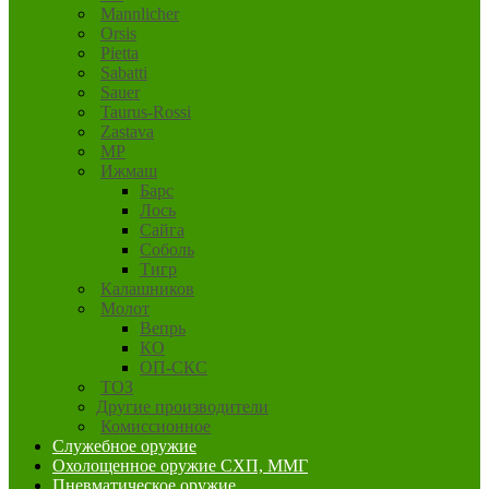
Mannlicher
Orsis
Pietta
Sabatti
Sauer
Taurus-Rossi
Zastava
MP
Ижмаш
Барс
Лось
Сайга
Соболь
Тигр
Калашников
Молот
Вепрь
КО
ОП-СКС
ТОЗ
Другие производители
Комиссионное
Служебное оружие
Охолощенное оружие СХП, ММГ
Пневматическое оружие