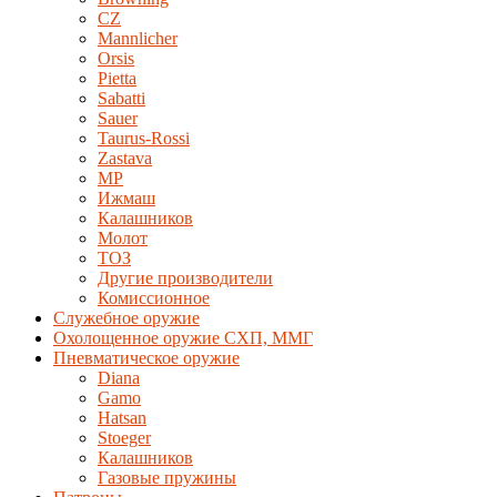
CZ
Mannlicher
Orsis
Pietta
Sabatti
Sauer
Taurus-Rossi
Zastava
MP
Ижмаш
Калашников
Молот
ТОЗ
Другие производители
Комиссионное
Служебное оружие
Охолощенное оружие СХП, ММГ
Пневматическое оружие
Diana
Gamo
Hatsan
Stoeger
Калашников
Газовые пружины