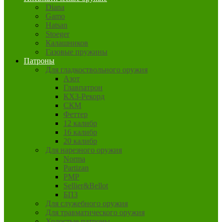
Diana
Gamo
Hatsan
Stoeger
Калашников
Газовые пружины
Патроны
Для гладкоствольного оружия
Азот
Главпатрон
КХЗ-Рекорд
СКМ
Феттер
12 калибр
16 калибр
20 калибр
Для нарезного оружия
Norma
Partizan
PMP
Sellier&Bellot
БПЗ
Для служебного оружия
Для травматического оружия
Холостые патроны