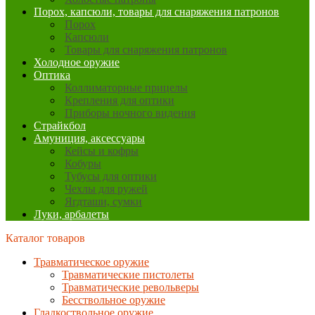
Порох, капсюли, товары для снаряжения патронов
Порох
Капсюли
Товары для снаряжения патронов
Холодное оружие
Оптика
Коллиматорные прицелы
Крепления для оптики
Приборы ночного видения
Страйкбол
Амуниция, аксессуары
Кейсы и кофры
Кобуры
Тубусы для оптики
Чехлы для ружей
Ягдташи, сумки
Луки, арбалеты
Каталог товаров
Травматическое оружие
Травматические пистолеты
Травматические револьверы
Бесствольное оружие
Гладкоствольное оружие