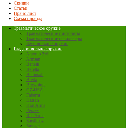
Скидки
Статьи
Прайс-лист
Схема проезда
Травматическое оружие
Травматические пистолеты
Травматические револьверы
Бесствольное оружие
Гладкоствольное оружие
Antonio Zoli
Armsan
Benelli
Beretta
Bettinsoli
Breda
Browning
CZ-USA
Fabarm
Hatsan
Kral Arms
Perazzi
Rec Arms
Sarsilmaz
Stoeger