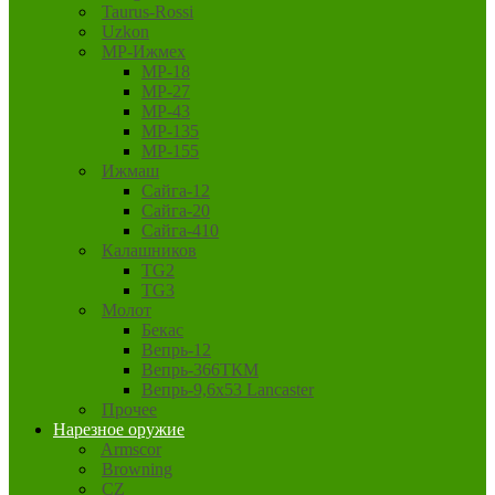
Taurus-Rossi
Uzkon
MP-Ижмех
MP-18
MP-27
MP-43
MP-135
MP-155
Ижмаш
Сайга-12
Сайга-20
Сайга-410
Калашников
TG2
TG3
Молот
Бекас
Вепрь-12
Вепрь-366ТКМ
Вепрь-9,6х53 Lancaster
Прочее
Нарезное оружие
Armscor
Browning
CZ