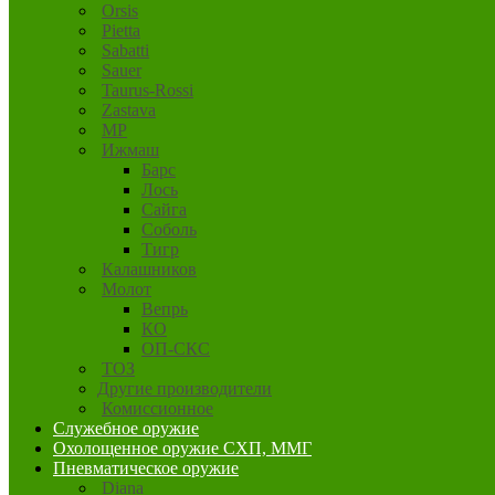
Orsis
Pietta
Sabatti
Sauer
Taurus-Rossi
Zastava
MP
Ижмаш
Барс
Лось
Сайга
Соболь
Тигр
Калашников
Молот
Вепрь
КО
ОП-СКС
ТОЗ
Другие производители
Комиссионное
Служебное оружие
Охолощенное оружие СХП, ММГ
Пневматическое оружие
Diana