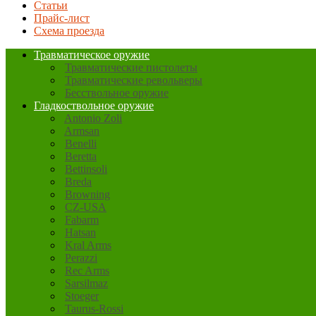
Статьи
Прайс-лист
Схема проезда
Травматическое оружие
Травматические пистолеты
Травматические револьверы
Бесствольное оружие
Гладкоствольное оружие
Antonio Zoli
Armsan
Benelli
Beretta
Bettinsoli
Breda
Browning
CZ-USA
Fabarm
Hatsan
Kral Arms
Perazzi
Rec Arms
Sarsilmaz
Stoeger
Taurus-Rossi