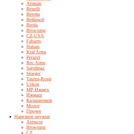
Armsan
Benelli
Beretta
Bettinsoli
Breda
Browning
CZ-USA
Fabarm
Hatsan
Kral Arms
Perazzi
Rec Arms
Sarsilmaz
Stoeger
Taurus-Rossi
Uzkon
MP-Ижмех
Ижмаш
Калашников
Молот
Прочее
Нарезное оружие
Armscor
Browning
CZ