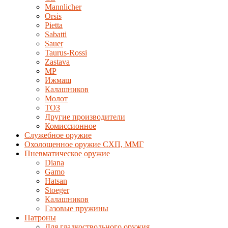
Mannlicher
Orsis
Pietta
Sabatti
Sauer
Taurus-Rossi
Zastava
MP
Ижмаш
Калашников
Молот
ТОЗ
Другие производители
Комиссионное
Служебное оружие
Охолощенное оружие СХП, ММГ
Пневматическое оружие
Diana
Gamo
Hatsan
Stoeger
Калашников
Газовые пружины
Патроны
Для гладкоствольного оружия