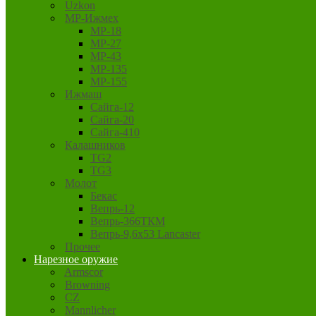
Uzkon
MP-Ижмех
MP-18
MP-27
MP-43
MP-135
MP-155
Ижмаш
Сайга-12
Сайга-20
Сайга-410
Калашников
TG2
TG3
Молот
Бекас
Вепрь-12
Вепрь-366ТКМ
Вепрь-9,6х53 Lancaster
Прочее
Нарезное оружие
Armscor
Browning
CZ
Mannlicher