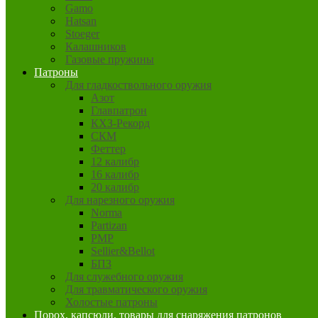
Gamo
Hatsan
Stoeger
Калашников
Газовые пружины
Патроны
Для гладкоствольного оружия
Азот
Главпатрон
КХЗ-Рекорд
СКМ
Феттер
12 калибр
16 калибр
20 калибр
Для нарезного оружия
Norma
Partizan
PMP
Sellier&Bellot
БПЗ
Для служебного оружия
Для травматического оружия
Холостые патроны
Порох, капсюли, товары для снаряжения патронов