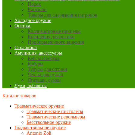
Порох
Капсюли
Товары для снаряжения патронов
Холодное оружие
Оптика
Коллиматорные прицелы
Крепления для оптики
Приборы ночного видения
Страйкбол
Амуниция, аксессуары
Кейсы и кофры
Кобуры
Тубусы для оптики
Чехлы для ружей
Ягдташи, сумки
Луки, арбалеты
Каталог товаров
Травматическое оружие
Травматические пистолеты
Травматические револьверы
Бесствольное оружие
Гладкоствольное оружие
Antonio Zoli