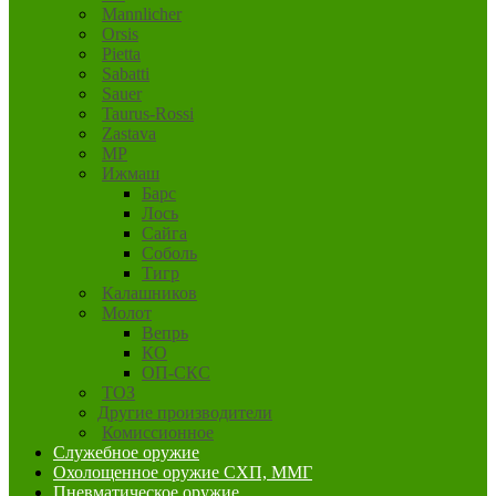
Mannlicher
Orsis
Pietta
Sabatti
Sauer
Taurus-Rossi
Zastava
MP
Ижмаш
Барс
Лось
Сайга
Соболь
Тигр
Калашников
Молот
Вепрь
КО
ОП-СКС
ТОЗ
Другие производители
Комиссионное
Служебное оружие
Охолощенное оружие СХП, ММГ
Пневматическое оружие