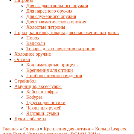
Патроны
Для гладкоствольного оружия
Для нарезного оружия
Для служебного оружия
Для травматического оружия
Холостые патроны
Порох, капсюли, товары для снаряжения патронов
Порох
Капсюли
Товары для снаряжения патронов
Холодное оружие
Оптика
Коллиматорные прицелы
Крепления для оптики
Приборы ночного видения
Страйкбол
Амуниция, аксессуары
Кейсы и кофры
Кобуры
Тубусы для оптики
Чехлы для ружей
Ягдташи, сумки
Луки, арбалеты
Главная
»
Оптика
»
Крепления для оптики
»
Кольца Leapers