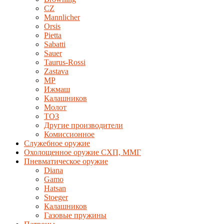
CZ
Mannlicher
Orsis
Pietta
Sabatti
Sauer
Taurus-Rossi
Zastava
MP
Ижмаш
Калашников
Молот
ТОЗ
Другие производители
Комиссионное
Служебное оружие
Охолощенное оружие СХП, ММГ
Пневматическое оружие
Diana
Gamo
Hatsan
Stoeger
Калашников
Газовые пружины