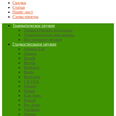
Скидки
Статьи
Прайс-лист
Схема проезда
Травматическое оружие
Травматические пистолеты
Травматические револьверы
Бесствольное оружие
Гладкоствольное оружие
Antonio Zoli
Armsan
Benelli
Beretta
Bettinsoli
Breda
Browning
CZ-USA
Fabarm
Hatsan
Kral Arms
Perazzi
Rec Arms
Sarsilmaz
Stoeger