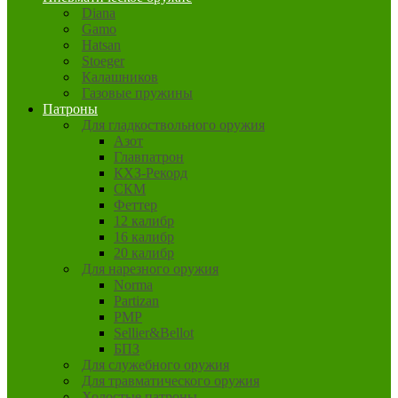
Diana
Gamo
Hatsan
Stoeger
Калашников
Газовые пружины
Патроны
Для гладкоствольного оружия
Азот
Главпатрон
КХЗ-Рекорд
СКМ
Феттер
12 калибр
16 калибр
20 калибр
Для нарезного оружия
Norma
Partizan
PMP
Sellier&Bellot
БПЗ
Для служебного оружия
Для травматического оружия
Холостые патроны