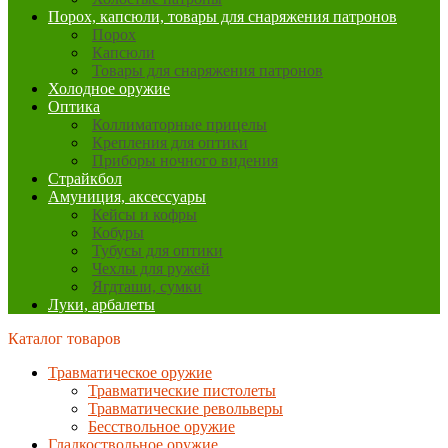
Порох, капсюли, товары для снаряжения патронов
Порох
Капсюли
Товары для снаряжения патронов
Холодное оружие
Оптика
Коллиматорные прицелы
Крепления для оптики
Приборы ночного видения
Страйкбол
Амуниция, аксессуары
Кейсы и кофры
Кобуры
Тубусы для оптики
Чехлы для ружей
Ягдташи, сумки
Луки, арбалеты
Каталог товаров
Травматическое оружие
Травматические пистолеты
Травматические револьверы
Бесствольное оружие
Гладкоствольное оружие