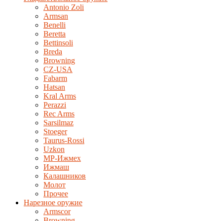
Antonio Zoli
Armsan
Benelli
Beretta
Bettinsoli
Breda
Browning
CZ-USA
Fabarm
Hatsan
Kral Arms
Perazzi
Rec Arms
Sarsilmaz
Stoeger
Taurus-Rossi
Uzkon
MP-Ижмех
Ижмаш
Калашников
Молот
Прочее
Нарезное оружие
Armscor
Browning