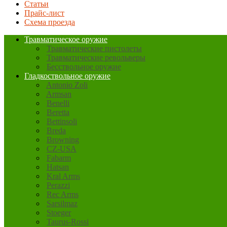
Статьи
Прайс-лист
Схема проезда
Травматическое оружие
Травматические пистолеты
Травматические револьверы
Бесствольное оружие
Гладкоствольное оружие
Antonio Zoli
Armsan
Benelli
Beretta
Bettinsoli
Breda
Browning
CZ-USA
Fabarm
Hatsan
Kral Arms
Perazzi
Rec Arms
Sarsilmaz
Stoeger
Taurus-Rossi