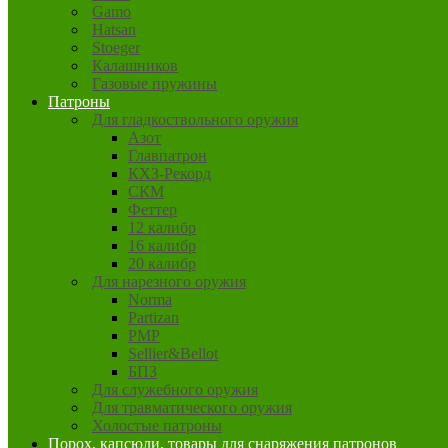
Gamo
Hatsan
Stoeger
Калашников
Газовые пружины
Патроны
Для гладкоствольного оружия
Азот
Главпатрон
КХЗ-Рекорд
СКМ
Феттер
12 калибр
16 калибр
20 калибр
Для нарезного оружия
Norma
Partizan
PMP
Sellier&Bellot
БПЗ
Для служебного оружия
Для травматического оружия
Холостые патроны
Порох, капсюли, товары для снаряжения патронов