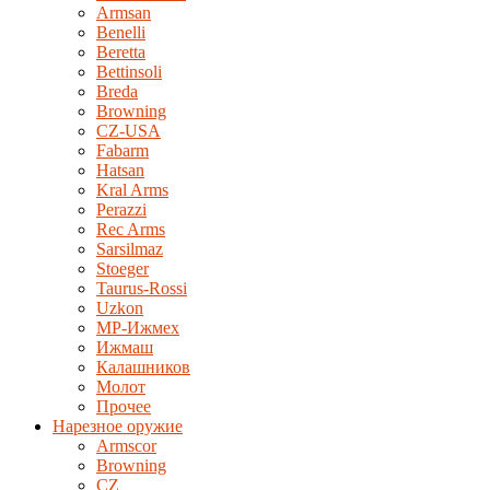
Armsan
Benelli
Beretta
Bettinsoli
Breda
Browning
CZ-USA
Fabarm
Hatsan
Kral Arms
Perazzi
Rec Arms
Sarsilmaz
Stoeger
Taurus-Rossi
Uzkon
MP-Ижмех
Ижмаш
Калашников
Молот
Прочее
Нарезное оружие
Armscor
Browning
CZ