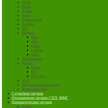
Orsis
Pietta
Sabatti
Sauer
Taurus-Rossi
Zastava
MP
Ижмаш
Барс
Лось
Сайга
Соболь
Тигр
Калашников
Молот
Вепрь
КО
ОП-СКС
ТОЗ
Другие производители
Комиссионное
Служебное оружие
Охолощенное оружие СХП, ММГ
Пневматическое оружие
Diana