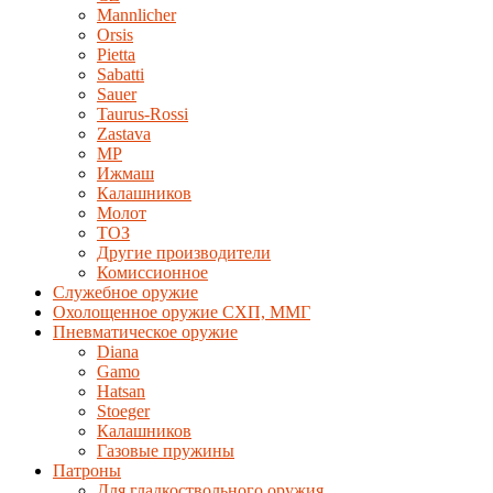
Mannlicher
Orsis
Pietta
Sabatti
Sauer
Taurus-Rossi
Zastava
MP
Ижмаш
Калашников
Молот
ТОЗ
Другие производители
Комиссионное
Служебное оружие
Охолощенное оружие СХП, ММГ
Пневматическое оружие
Diana
Gamo
Hatsan
Stoeger
Калашников
Газовые пружины
Патроны
Для гладкоствольного оружия