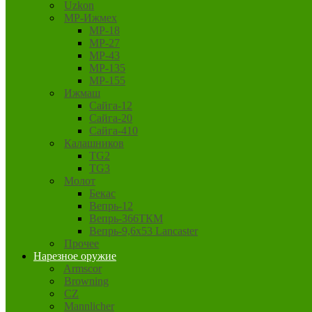
Uzkon
MP-Ижмех
MP-18
MP-27
MP-43
MP-135
MP-155
Ижмаш
Сайга-12
Сайга-20
Сайга-410
Калашников
TG2
TG3
Молот
Бекас
Вепрь-12
Вепрь-366ТКМ
Вепрь-9,6х53 Lancaster
Прочее
Нарезное оружие
Armscor
Browning
CZ
Mannlicher