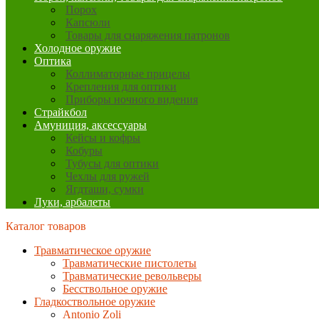
Порох
Капсюли
Товары для снаряжения патронов
Холодное оружие
Оптика
Коллиматорные прицелы
Крепления для оптики
Приборы ночного видения
Страйкбол
Амуниция, аксессуары
Кейсы и кофры
Кобуры
Тубусы для оптики
Чехлы для ружей
Ягдташи, сумки
Луки, арбалеты
Каталог товаров
Травматическое оружие
Травматические пистолеты
Травматические револьверы
Бесствольное оружие
Гладкоствольное оружие
Antonio Zoli