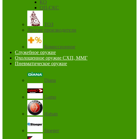
КО
ОП-СКС
ТОЗ
Другие производители
Комиссионное
Служебное оружие
Охолощенное оружие СХП, ММГ
Пневматическое оружие
Diana
Gamo
Hatsan
Stoeger