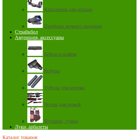
Крепления для оптики
Приборы ночного видения
Страйкбол
Амуниция, аксессуары
Кейсы и кофры
Кобуры
Тубусы для оптики
Чехлы для ружей
Ягдташи, сумки
Луки, арбалеты
Каталог товаров