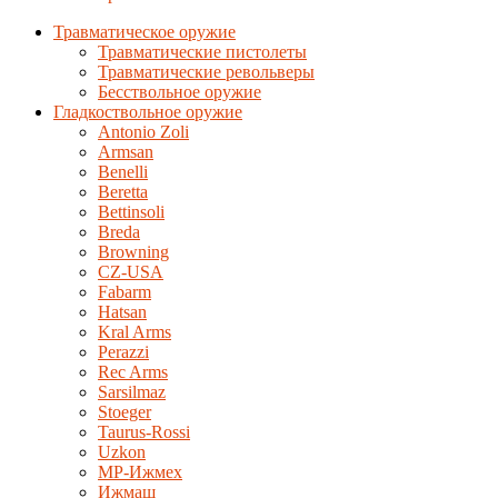
Травматическое оружие
Травматические пистолеты
Травматические револьверы
Бесствольное оружие
Гладкоствольное оружие
Antonio Zoli
Armsan
Benelli
Beretta
Bettinsoli
Breda
Browning
CZ-USA
Fabarm
Hatsan
Kral Arms
Perazzi
Rec Arms
Sarsilmaz
Stoeger
Taurus-Rossi
Uzkon
MP-Ижмех
Ижмаш