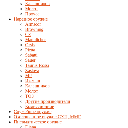
Калашников
Молот
Прочее
Нарезное оружие
Armscor
Browning
CZ
Mannlicher
Orsis
Pietta
Sabatti
Sauer
Taurus-Rossi
Zastava
MP
Ижмаш
Калашников
Молот
ТОЗ
Другие производители
Комиссионное
Служебное оружие
Охолощенное оружие СХП, ММГ
Пневматическое оружие
Diana