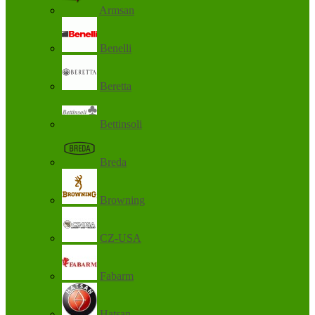
Armsan
Benelli
Beretta
Bettinsoli
Breda
Browning
CZ-USA
Fabarm
Hatsan