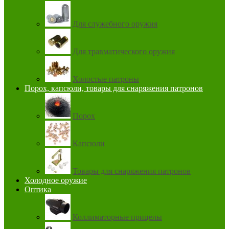
Для служебного оружия
Для травматического оружия
Холостые патроны
Порох, капсюли, товары для снаряжения патронов
Порох
Капсюли
Товары для снаряжения патронов
Холодное оружие
Оптика
Коллиматорные прицелы