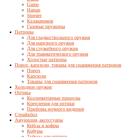
Gamo
Hatsan
Stoeger
Калашников
Газовые пружины
Патроны
Для гладкоствольного оружия
Для нарезного оружия
Для служебного оружия
Для травматического оружия
Холостые патроны
Порох, капсюли, товары для снаряжения патронов
Порох
Капсюли
Товары для снаряжения патронов
Холодное оружие
Оптика
Коллиматорные прицелы
Крепления для оптики
Приборы ночного видения
Страйкбол
Амуниция, аксессуары
Кейсы и кофры
Кобуры
Тубусы для оптики