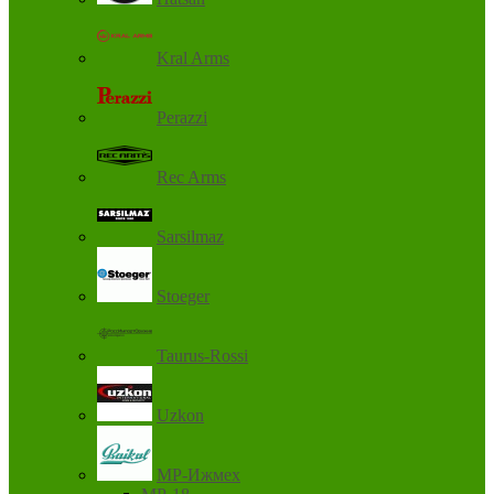
Kral Arms
Perazzi
Rec Arms
Sarsilmaz
Stoeger
Taurus-Rossi
Uzkon
MP-Ижмех