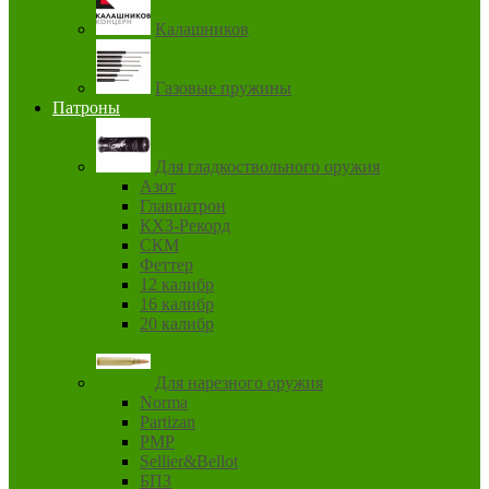
Калашников
Газовые пружины
Патроны
Для гладкоствольного оружия
Азот
Главпатрон
КХЗ-Рекорд
СКМ
Феттер
12 калибр
16 калибр
20 калибр
Для нарезного оружия
Norma
Partizan
PMP
Sellier&Bellot
БПЗ