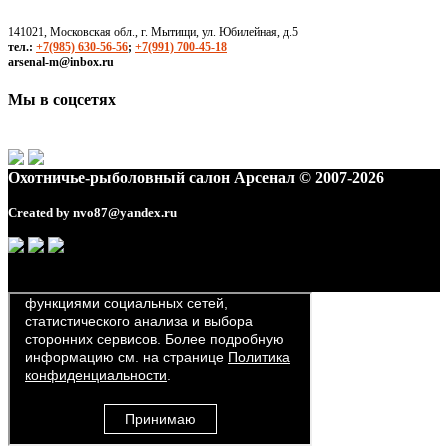
141021, Московская обл., г. Мытищи, ул. Юбилейная, д.5
тел.:
+7(985) 630-56-56
;
+7(991) 700-45-18
arsenal-m@inbox.ru
Мы в соцсетях
Охотничье-рыболовный салон Арсенал © 2007-2026
Created by
nvo87@yandex.ru