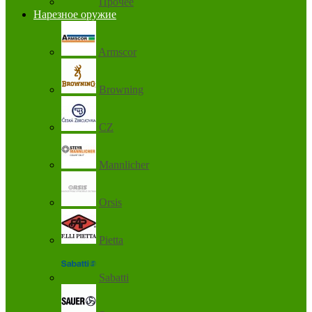
Прочее
Нарезное оружие
Armscor
Browning
CZ
Mannlicher
Orsis
Pietta
Sabatti