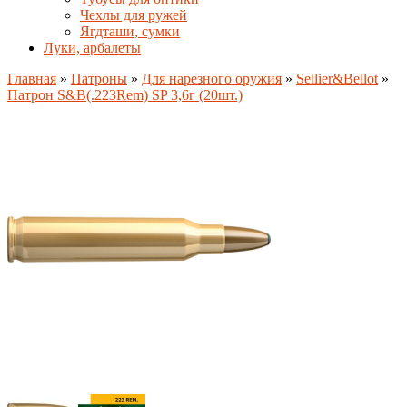
Чехлы для ружей
Ягдташи, сумки
Луки, арбалеты
Главная
»
Патроны
»
Для нарезного оружия
»
Sellier&Bellot
»
Патрон S&B(.223Rem) SP 3,6г (20шт.)