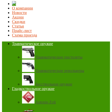
О компании
Новости
Акции
Скидки
Статьи
Прайс-лист
Схема проезда
Травматическое оружие
Травматические пистолеты
Травматические револьверы
Бесствольное оружие
Гладкоствольное оружие
Antonio Zoli