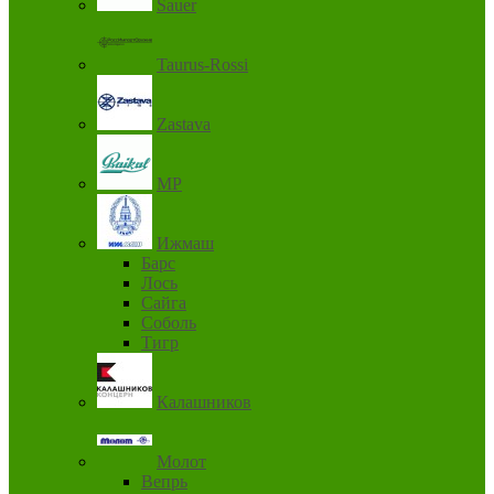
Sauer
Taurus-Rossi
Zastava
MP
Ижмаш
Барс
Лось
Сайга
Соболь
Тигр
Калашников
Молот
Вепрь