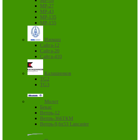
MP-18
MP-27
MP-43
MP-135
MP-155
Ижмаш
Сайга-12
Сайга-20
Сайга-410
Калашников
TG2
TG3
Молот
Бекас
Вепрь-12
Вепрь-366ТКМ
Вепрь-9,6х53 Lancaster