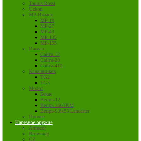
Taurus-Rossi
Uzkon
MP-Ижмех
MP-18
MP-27
MP-43
MP-135
MP-155
Ижмаш
Сайга-12
Сайга-20
Сайга-410
Калашников
TG2
TG3
Молот
Бекас
Вепрь-12
Вепрь-366ТКМ
Вепрь-9,6х53 Lancaster
Прочее
Нарезное оружие
Armscor
Browning
CZ