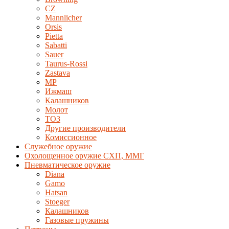
CZ
Mannlicher
Orsis
Pietta
Sabatti
Sauer
Taurus-Rossi
Zastava
MP
Ижмаш
Калашников
Молот
ТОЗ
Другие производители
Комиссионное
Служебное оружие
Охолощенное оружие СХП, ММГ
Пневматическое оружие
Diana
Gamo
Hatsan
Stoeger
Калашников
Газовые пружины