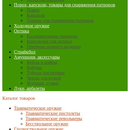
Порох, капсюли, товары для снаряжения патронов
Порох
Капсюли
Товары для снаряжения патронов
Холодное оружие
Оптика
Коллиматорные прицелы
Крепления для оптики
Приборы ночного видения
Страйкбол
Амуниция, аксессуары
Кейсы и кофры
Кобуры
Тубусы для оптики
Чехлы для ружей
Ягдташи, сумки
Луки, арбалеты
Каталог товаров
Травматическое оружие
Травматические пистолеты
Травматические револьверы
Бесствольное оружие
Гладкоствольное оружие