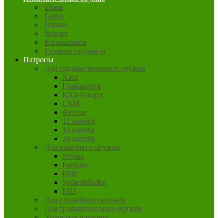
Diana
Gamo
Hatsan
Stoeger
Калашников
Газовые пружины
Патроны
Для гладкоствольного оружия
Азот
Главпатрон
КХЗ-Рекорд
СКМ
Феттер
12 калибр
16 калибр
20 калибр
Для нарезного оружия
Norma
Partizan
PMP
Sellier&Bellot
БПЗ
Для служебного оружия
Для травматического оружия
Холостые патроны