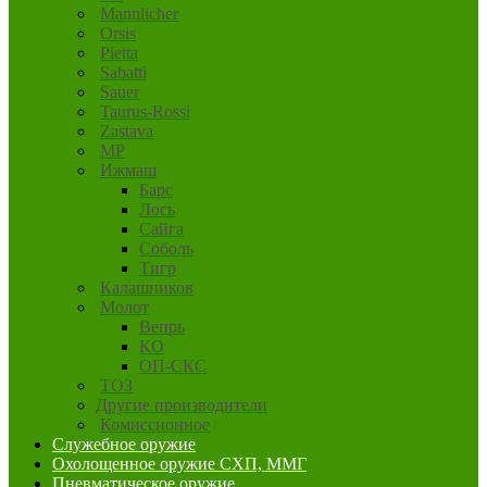
Mannlicher
Orsis
Pietta
Sabatti
Sauer
Taurus-Rossi
Zastava
MP
Ижмаш
Барс
Лось
Сайга
Соболь
Тигр
Калашников
Молот
Вепрь
КО
ОП-СКС
ТОЗ
Другие производители
Комиссионное
Служебное оружие
Охолощенное оружие СХП, ММГ
Пневматическое оружие