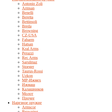
Antonio Zoli
Armsan
Benelli
Beretta
Bettinsoli
Breda
Browning
CZ-USA
Fabarm
Hatsan
Kral Arms
Perazzi
Rec Arms
Sarsilmaz
Stoeger
Taurus-Rossi
Uzkon
MP-Ижмех
Ижмаш
Калашников
Молот
Прочее
Нарезное оружие
Armscor
Browning