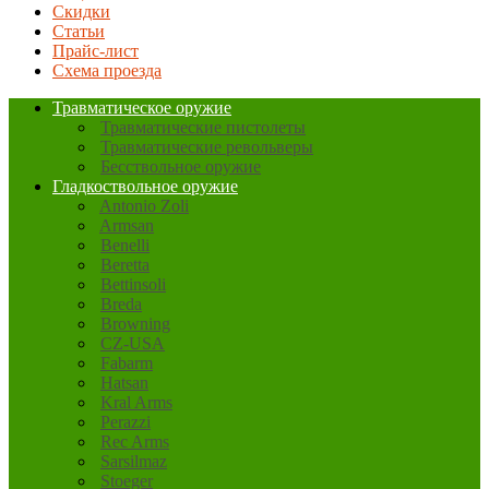
Скидки
Статьи
Прайс-лист
Схема проезда
Травматическое оружие
Травматические пистолеты
Травматические револьверы
Бесствольное оружие
Гладкоствольное оружие
Antonio Zoli
Armsan
Benelli
Beretta
Bettinsoli
Breda
Browning
CZ-USA
Fabarm
Hatsan
Kral Arms
Perazzi
Rec Arms
Sarsilmaz
Stoeger