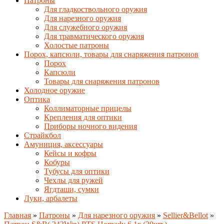
Патроны
Для гладкоствольного оружия
Для нарезного оружия
Для служебного оружия
Для травматического оружия
Холостые патроны
Порох, капсюли, товары для снаряжения патронов
Порох
Капсюли
Товары для снаряжения патронов
Холодное оружие
Оптика
Коллиматорные прицелы
Крепления для оптики
Приборы ночного видения
Страйкбол
Амуниция, аксессуары
Кейсы и кофры
Кобуры
Тубусы для оптики
Чехлы для ружей
Ягдташи, сумки
Луки, арбалеты
Главная
»
Патроны
»
Для нарезного оружия
»
Sellier&Bellot
»