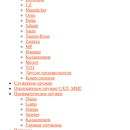
CZ
Mannlicher
Orsis
Pietta
Sabatti
Sauer
Taurus-Rossi
Zastava
MP
Ижмаш
Калашников
Молот
ТОЗ
Другие производители
Комиссионное
Служебное оружие
Охолощенное оружие СХП, ММГ
Пневматическое оружие
Diana
Gamo
Hatsan
Stoeger
Калашников
Газовые пружины