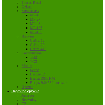
Taurus-Rossi
Uzkon
MP-Ижмех
MP-18
MP-27
MP-43
MP-135
MP-155
Ижмаш
Сайга-12
Сайга-20
Сайга-410
Калашников
TG2
TG3
Молот
Бекас
Вепрь-12
Вепрь-366ТКМ
Вепрь-9,6х53 Lancaster
Прочее
Нарезное оружие
Armscor
Browning
CZ