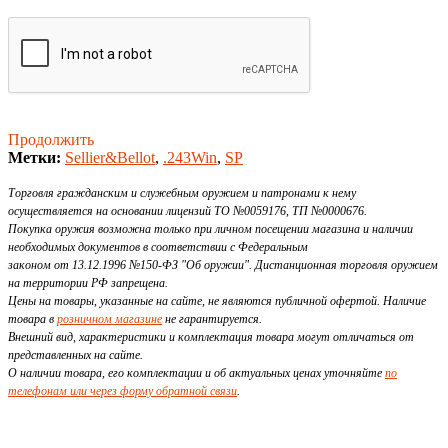
Продолжить
Метки:
Sellier&Bellot
,
.243Win
,
SP
Торговля гражданским и служебным оружием и патронами к нему
осуществляется на основании лицензий ТО №0059176, ТП №0000676.
Покупка оружия возможна только при личном посещении магазина и наличии
необходимых документов в соответствии с Федеральным
законом от 13.12.1996 №150-ФЗ "Об оружии". Дистанционная торговля оружием
на территории РФ запрещена.
Цены на товары, указанные на сайте, не являются публичной офертой. Наличие
товара в
розничном магазине
не гарантируется.
Внешний вид, характеристики и комплектация товара могут отличаться от
представленных на сайте.
О наличии товара, его комплектации и об актуальных ценах уточняйте
по
телефонам или через форму обратной связи
.