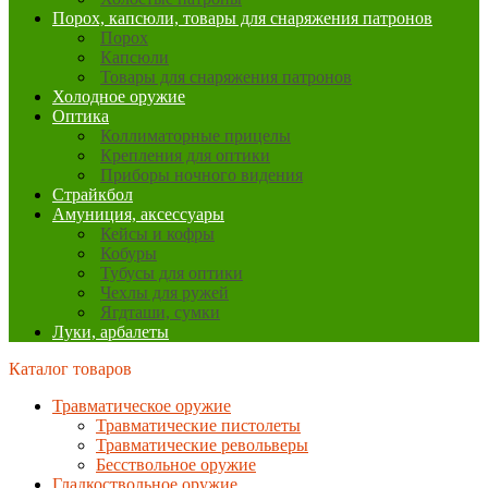
Порох, капсюли, товары для снаряжения патронов
Порох
Капсюли
Товары для снаряжения патронов
Холодное оружие
Оптика
Коллиматорные прицелы
Крепления для оптики
Приборы ночного видения
Страйкбол
Амуниция, аксессуары
Кейсы и кофры
Кобуры
Тубусы для оптики
Чехлы для ружей
Ягдташи, сумки
Луки, арбалеты
Каталог товаров
Травматическое оружие
Травматические пистолеты
Травматические револьверы
Бесствольное оружие
Гладкоствольное оружие