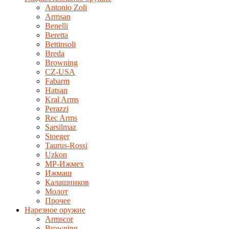
Antonio Zoli
Armsan
Benelli
Beretta
Bettinsoli
Breda
Browning
CZ-USA
Fabarm
Hatsan
Kral Arms
Perazzi
Rec Arms
Sarsilmaz
Stoeger
Taurus-Rossi
Uzkon
MP-Ижмех
Ижмаш
Калашников
Молот
Прочее
Нарезное оружие
Armscor
Browning