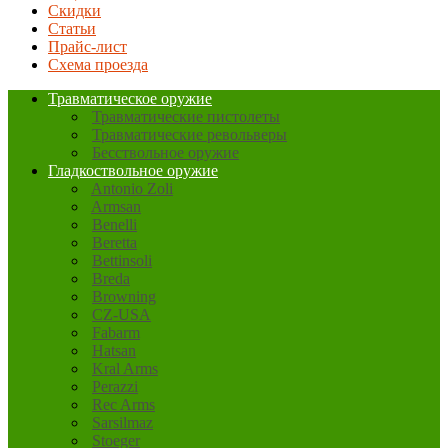
Скидки
Статьи
Прайс-лист
Схема проезда
Травматическое оружие
Травматические пистолеты
Травматические револьверы
Бесствольное оружие
Гладкоствольное оружие
Antonio Zoli
Armsan
Benelli
Beretta
Bettinsoli
Breda
Browning
CZ-USA
Fabarm
Hatsan
Kral Arms
Perazzi
Rec Arms
Sarsilmaz
Stoeger