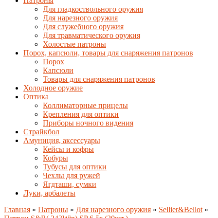
Патроны
Для гладкоствольного оружия
Для нарезного оружия
Для служебного оружия
Для травматического оружия
Холостые патроны
Порох, капсюли, товары для снаряжения патронов
Порох
Капсюли
Товары для снаряжения патронов
Холодное оружие
Оптика
Коллиматорные прицелы
Крепления для оптики
Приборы ночного видения
Страйкбол
Амуниция, аксессуары
Кейсы и кофры
Кобуры
Тубусы для оптики
Чехлы для ружей
Ягдташи, сумки
Луки, арбалеты
Главная
»
Патроны
»
Для нарезного оружия
»
Sellier&Bellot
»