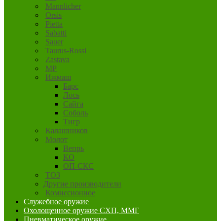
Mannlicher
Orsis
Pietta
Sabatti
Sauer
Taurus-Rossi
Zastava
MP
Ижмаш
Барс
Лось
Сайга
Соболь
Тигр
Калашников
Молот
Вепрь
КО
ОП-СКС
ТОЗ
Другие производители
Комиссионное
Служебное оружие
Охолощенное оружие СХП, ММГ
Пневматическое оружие