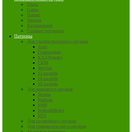
Diana
Gamo
Hatsan
Stoeger
Калашников
Газовые пружины
Патроны
Для гладкоствольного оружия
Азот
Главпатрон
КХЗ-Рекорд
СКМ
Феттер
12 калибр
16 калибр
20 калибр
Для нарезного оружия
Norma
Partizan
PMP
Sellier&Bellot
БПЗ
Для служебного оружия
Для травматического оружия
Холостые патроны