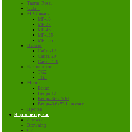
Taurus-Rossi
Uzkon
MP-Ижмех
MP-18
MP-27
MP-43
MP-135
MP-155
Ижмаш
Сайга-12
Сайга-20
Сайга-410
Калашников
TG2
TG3
Молот
Бекас
Вепрь-12
Вепрь-366ТКМ
Вепрь-9,6х53 Lancaster
Прочее
Нарезное оружие
Armscor
Browning
CZ