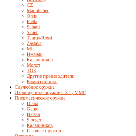
CZ
Mannlicher
Orsis
Pietta
Sabatti
Sauer
Taurus-Rossi
Zastava
MP
Ижмаш
Калашников
Молот
ТОЗ
Другие производители
Комиссионное
Служебное оружие
Охолощенное оружие СХП, ММГ
Пневматическое оружие
Diana
Gamo
Hatsan
Stoeger
Калашников
Газовые пружины