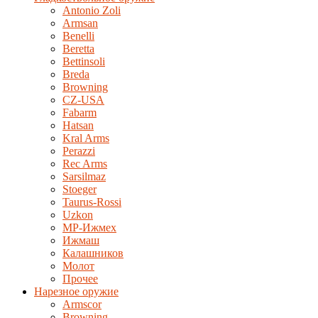
Antonio Zoli
Armsan
Benelli
Beretta
Bettinsoli
Breda
Browning
CZ-USA
Fabarm
Hatsan
Kral Arms
Perazzi
Rec Arms
Sarsilmaz
Stoeger
Taurus-Rossi
Uzkon
MP-Ижмех
Ижмаш
Калашников
Молот
Прочее
Нарезное оружие
Armscor
Browning