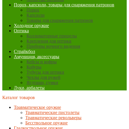
Порох, капсюли, товары для снаряжения патронов
Порох
Капсюли
Товары для снаряжения патронов
Холодное оружие
Оптика
Коллиматорные прицелы
Крепления для оптики
Приборы ночного видения
Страйкбол
Амуниция, аксессуары
Кейсы и кофры
Кобуры
Тубусы для оптики
Чехлы для ружей
Ягдташи, сумки
Луки, арбалеты
Каталог товаров
Травматическое оружие
Травматические пистолеты
Травматические револьверы
Бесствольное оружие
Гладкоствольное оружие