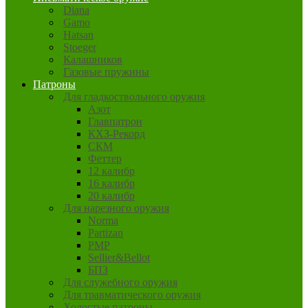
Diana
Gamo
Hatsan
Stoeger
Калашников
Газовые пружины
Патроны
Для гладкоствольного оружия
Азот
Главпатрон
КХЗ-Рекорд
СКМ
Феттер
12 калибр
16 калибр
20 калибр
Для нарезного оружия
Norma
Partizan
PMP
Sellier&Bellot
БПЗ
Для служебного оружия
Для травматического оружия
Холостые патроны