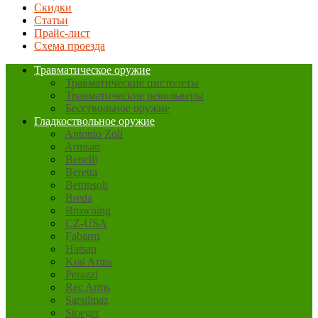
Скидки
Статьи
Прайс-лист
Схема проезда
Травматическое оружие
Травматические пистолеты
Травматические револьверы
Бесствольное оружие
Гладкоствольное оружие
Antonio Zoli
Armsan
Benelli
Beretta
Bettinsoli
Breda
Browning
CZ-USA
Fabarm
Hatsan
Kral Arms
Perazzi
Rec Arms
Sarsilmaz
Stoeger