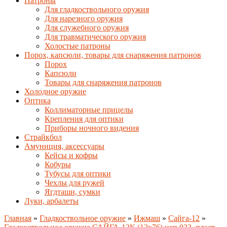
Патроны
Для гладкоствольного оружия
Для нарезного оружия
Для служебного оружия
Для травматического оружия
Холостые патроны
Порох, капсюли, товары для снаряжения патронов
Порох
Капсюли
Товары для снаряжения патронов
Холодное оружие
Оптика
Коллиматорные прицелы
Крепления для оптики
Приборы ночного видения
Страйкбол
Амуниция, аксессуары
Кейсы и кофры
Кобуры
Тубусы для оптики
Чехлы для ружей
Ягдташи, сумки
Луки, арбалеты
Главная
»
Гладкоствольное оружие
»
Ижмаш
»
Сайга-12
»