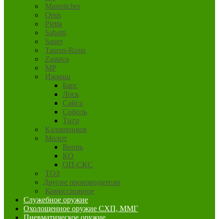
Mannlicher
Orsis
Pietta
Sabatti
Sauer
Taurus-Rossi
Zastava
MP
Ижмаш
Барс
Лось
Сайга
Соболь
Тигр
Калашников
Молот
Вепрь
КО
ОП-СКС
ТОЗ
Другие производители
Комиссионное
Служебное оружие
Охолощенное оружие СХП, ММГ
Пневматическое оружие