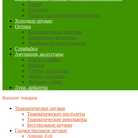
Порох
Капсюли
Товары для снаряжения патронов
Холодное оружие
Оптика
Коллиматорные прицелы
Крепления для оптики
Приборы ночного видения
Страйкбол
Амуниция, аксессуары
Кейсы и кофры
Кобуры
Тубусы для оптики
Чехлы для ружей
Ягдташи, сумки
Луки, арбалеты
Каталог товаров
Травматическое оружие
Травматические пистолеты
Травматические револьверы
Бесствольное оружие
Гладкоствольное оружие
Antonio Zoli