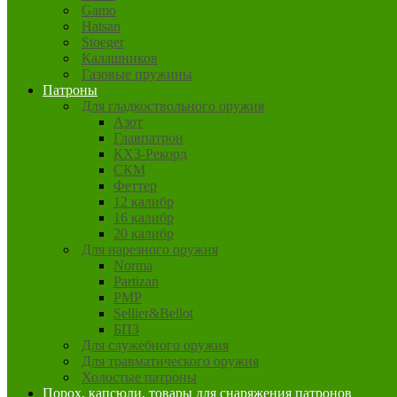
Gamo
Hatsan
Stoeger
Калашников
Газовые пружины
Патроны
Для гладкоствольного оружия
Азот
Главпатрон
КХЗ-Рекорд
СКМ
Феттер
12 калибр
16 калибр
20 калибр
Для нарезного оружия
Norma
Partizan
PMP
Sellier&Bellot
БПЗ
Для служебного оружия
Для травматического оружия
Холостые патроны
Порох, капсюли, товары для снаряжения патронов