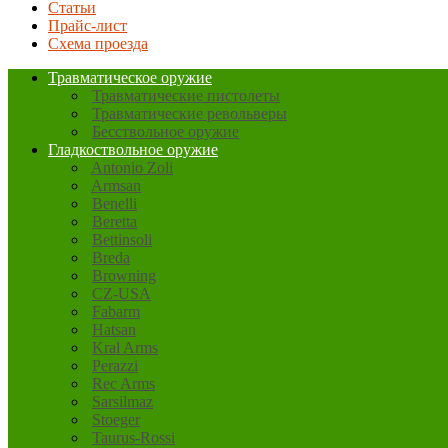
Статьи
Прайс-лист
Схема проезда
Травматическое оружие
Травматические пистолеты
Травматические револьверы
Бесствольное оружие
Гладкоствольное оружие
Antonio Zoli
Armsan
Benelli
Beretta
Bettinsoli
Breda
Browning
CZ-USA
Fabarm
Hatsan
Kral Arms
Perazzi
Rec Arms
Sarsilmaz
Stoeger
Taurus-Rossi