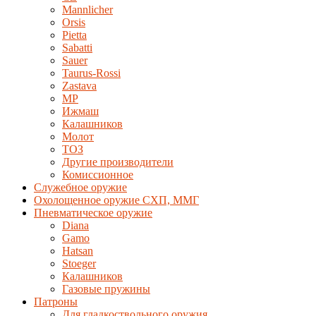
Mannlicher
Orsis
Pietta
Sabatti
Sauer
Taurus-Rossi
Zastava
MP
Ижмаш
Калашников
Молот
ТОЗ
Другие производители
Комиссионное
Служебное оружие
Охолощенное оружие СХП, ММГ
Пневматическое оружие
Diana
Gamo
Hatsan
Stoeger
Калашников
Газовые пружины
Патроны
Для гладкоствольного оружия