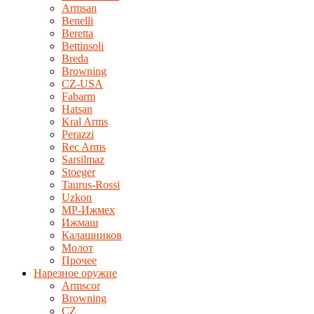
Armsan
Benelli
Beretta
Bettinsoli
Breda
Browning
CZ-USA
Fabarm
Hatsan
Kral Arms
Perazzi
Rec Arms
Sarsilmaz
Stoeger
Taurus-Rossi
Uzkon
MP-Ижмех
Ижмаш
Калашников
Молот
Прочее
Нарезное оружие
Armscor
Browning
CZ