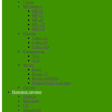
Uzkon
MP-Ижмех
MP-18
MP-27
MP-43
MP-135
MP-155
Ижмаш
Сайга-12
Сайга-20
Сайга-410
Калашников
TG2
TG3
Молот
Бекас
Вепрь-12
Вепрь-366ТКМ
Вепрь-9,6х53 Lancaster
Прочее
Нарезное оружие
Armscor
Browning
CZ
Mannlicher