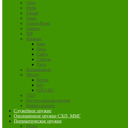
Orsis
Pietta
Sabatti
Sauer
Taurus-Rossi
Zastava
MP
Ижмаш
Барс
Лось
Сайга
Соболь
Тигр
Калашников
Молот
Вепрь
КО
ОП-СКС
ТОЗ
Другие производители
Комиссионное
Служебное оружие
Охолощенное оружие СХП, ММГ
Пневматическое оружие
Diana