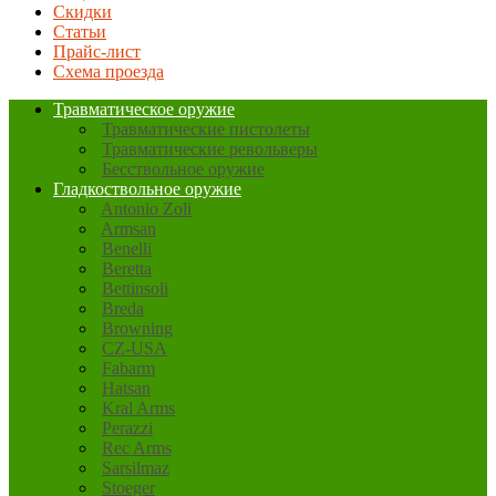
Скидки
Статьи
Прайс-лист
Схема проезда
Травматическое оружие
Травматические пистолеты
Травматические револьверы
Бесствольное оружие
Гладкоствольное оружие
Antonio Zoli
Armsan
Benelli
Beretta
Bettinsoli
Breda
Browning
CZ-USA
Fabarm
Hatsan
Kral Arms
Perazzi
Rec Arms
Sarsilmaz
Stoeger