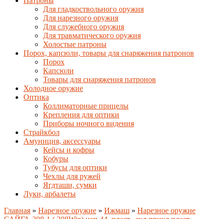
Патроны
Для гладкоствольного оружия
Для нарезного оружия
Для служебного оружия
Для травматического оружия
Холостые патроны
Порох, капсюли, товары для снаряжения патронов
Порох
Капсюли
Товары для снаряжения патронов
Холодное оружие
Оптика
Коллиматорные прицелы
Крепления для оптики
Приборы ночного видения
Страйкбол
Амуниция, аксессуары
Кейсы и кофры
Кобуры
Тубусы для оптики
Чехлы для ружей
Ягдташи, сумки
Луки, арбалеты
Главная
»
Нарезное оружие
»
Ижмаш
»
Нарезное оружие