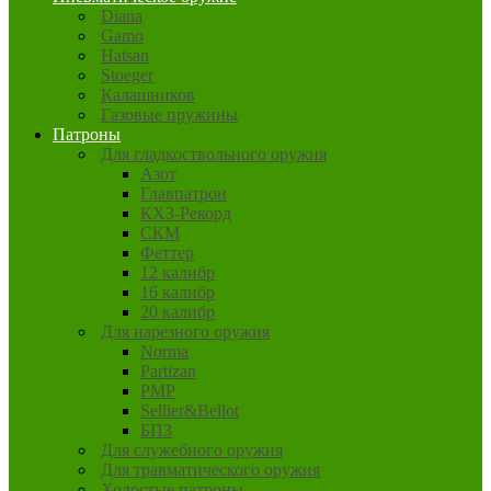
Diana
Gamo
Hatsan
Stoeger
Калашников
Газовые пружины
Патроны
Для гладкоствольного оружия
Азот
Главпатрон
КХЗ-Рекорд
СКМ
Феттер
12 калибр
16 калибр
20 калибр
Для нарезного оружия
Norma
Partizan
PMP
Sellier&Bellot
БПЗ
Для служебного оружия
Для травматического оружия
Холостые патроны