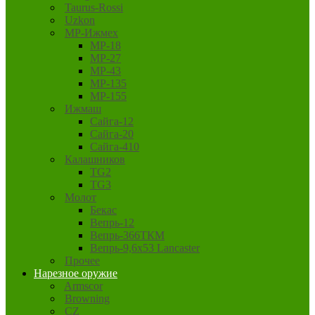
Taurus-Rossi
Uzkon
MP-Ижмех
MP-18
MP-27
MP-43
MP-135
MP-155
Ижмаш
Сайга-12
Сайга-20
Сайга-410
Калашников
TG2
TG3
Молот
Бекас
Вепрь-12
Вепрь-366ТКМ
Вепрь-9,6х53 Lancaster
Прочее
Нарезное оружие
Armscor
Browning
CZ