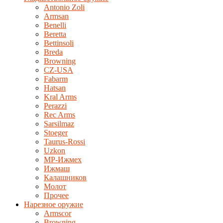
Antonio Zoli
Armsan
Benelli
Beretta
Bettinsoli
Breda
Browning
CZ-USA
Fabarm
Hatsan
Kral Arms
Perazzi
Rec Arms
Sarsilmaz
Stoeger
Taurus-Rossi
Uzkon
MP-Ижмех
Ижмаш
Калашников
Молот
Прочее
Нарезное оружие
Armscor
Browning