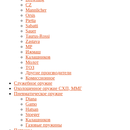
CZ
Mannlicher
Orsis
Pietta
Sabatti
Sauer
Taurus-Rossi
Zastava
MP
Ижмаш
Калашников
Молот
ТОЗ
Другие производители
Комиссионное
Служебное оружие
Охолощенное оружие СХП, ММГ
Пневматическое оружие
Diana
Gamo
Hatsan
Stoeger
Калашников
Газовые пружины