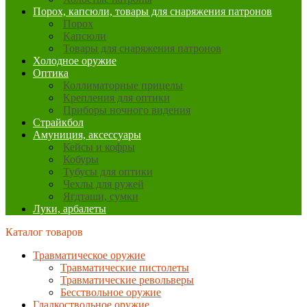
Порох, капсюли, товары для снаряжения патронов
Порох
Капсюли
Товары для снаряжения патронов
Холодное оружие
Оптика
Коллиматорные прицелы
Крепления для оптики
Приборы ночного видения
Страйкбол
Амуниция, аксессуары
Кейсы и кофры
Кобуры
Тубусы для оптики
Чехлы для ружей
Ягдташи, сумки
Луки, арбалеты
Каталог товаров
Травматическое оружие
Травматические пистолеты
Травматические револьверы
Бесствольное оружие
Гладкоствольное оружие