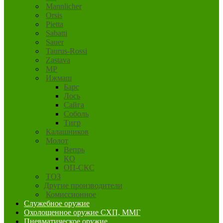
Mannlicher
Orsis
Pietta
Sabatti
Sauer
Taurus-Rossi
Zastava
MP
Ижмаш
Барс
Лось
Сайга
Соболь
Тигр
Калашников
Молот
Вепрь
КО
ОП-СКС
ТОЗ
Другие производители
Комиссионное
Служебное оружие
Охолощенное оружие СХП, ММГ
Пневматическое оружие