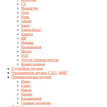
CZ
Mannlicher
Orsis
Pietta
Sabatti
Sauer
Taurus-Rossi
Zastava
MP
Ижмаш
Калашников
Молот
ТОЗ
Другие производители
Комиссионное
Служебное оружие
Охолощенное оружие СХП, ММГ
Пневматическое оружие
Diana
Gamo
Hatsan
Stoeger
Калашников
Газовые пружины