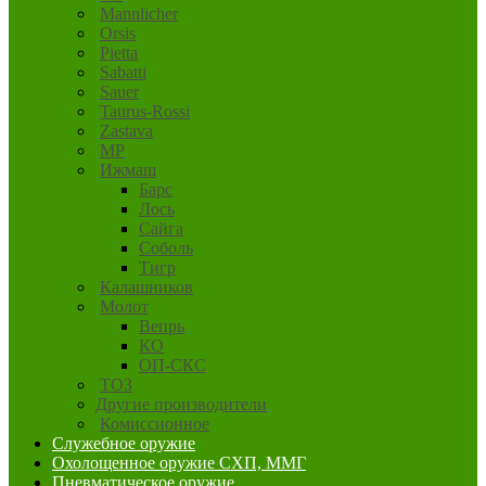
Mannlicher
Orsis
Pietta
Sabatti
Sauer
Taurus-Rossi
Zastava
MP
Ижмаш
Барс
Лось
Сайга
Соболь
Тигр
Калашников
Молот
Вепрь
КО
ОП-СКС
ТОЗ
Другие производители
Комиссионное
Служебное оружие
Охолощенное оружие СХП, ММГ
Пневматическое оружие