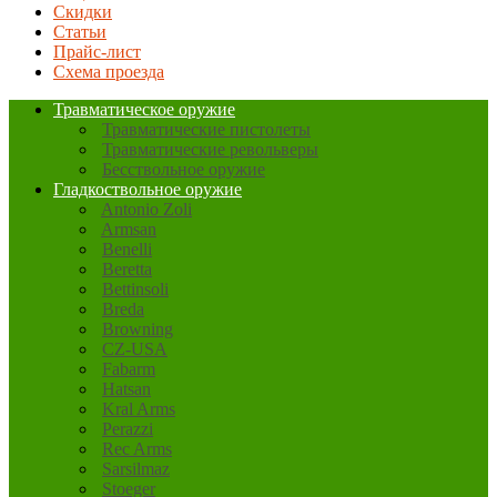
Скидки
Статьи
Прайс-лист
Схема проезда
Травматическое оружие
Травматические пистолеты
Травматические револьверы
Бесствольное оружие
Гладкоствольное оружие
Antonio Zoli
Armsan
Benelli
Beretta
Bettinsoli
Breda
Browning
CZ-USA
Fabarm
Hatsan
Kral Arms
Perazzi
Rec Arms
Sarsilmaz
Stoeger