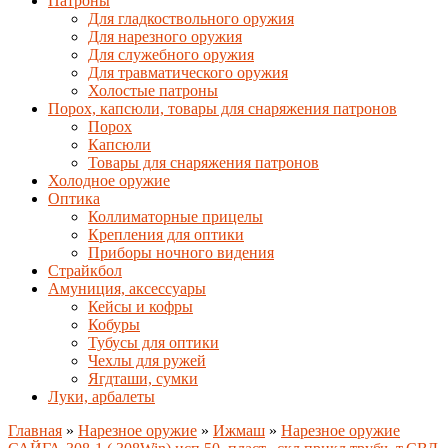
Патроны
Для гладкоствольного оружия
Для нарезного оружия
Для служебного оружия
Для травматического оружия
Холостые патроны
Порох, капсюли, товары для снаряжения патронов
Порох
Капсюли
Товары для снаряжения патронов
Холодное оружие
Оптика
Коллиматорные прицелы
Крепления для оптики
Приборы ночного видения
Страйкбол
Амуниция, аксессуары
Кейсы и кофры
Кобуры
Тубусы для оптики
Чехлы для ружей
Ягдташи, сумки
Луки, арбалеты
Главная
»
Нарезное оружие
»
Ижмаш
»
Нарезное оружие