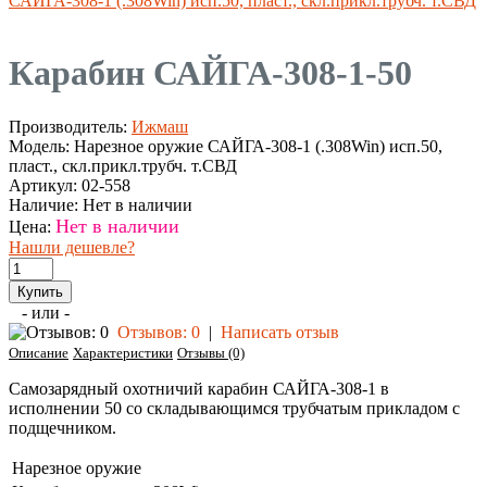
САЙГА-308-1 (.308Win) исп.50, пласт., скл.прикл.трубч. т.СВД
Карабин САЙГА-308-1-50
Производитель:
Ижмаш
Модель:
Нарезное оружие САЙГА-308-1 (.308Win) исп.50,
пласт., скл.прикл.трубч. т.СВД
Артикул:
02-558
Наличие:
Нет в наличии
Нет в наличии
Цена:
Нашли дешевле?
- или -
Отзывов: 0
|
Написать отзыв
Описание
Характеристики
Отзывы (0)
Самозарядный охотничий карабин САЙГА-308-1 в
исполнении 50 со складывающимся трубчатым прикладом с
подщечником.
Нарезное оружие