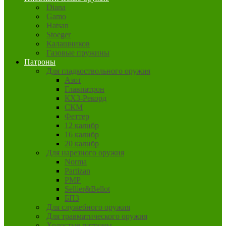
Diana
Gamo
Hatsan
Stoeger
Калашников
Газовые пружины
Патроны
Для гладкоствольного оружия
Азот
Главпатрон
КХЗ-Рекорд
СКМ
Феттер
12 калибр
16 калибр
20 калибр
Для нарезного оружия
Norma
Partizan
PMP
Sellier&Bellot
БПЗ
Для служебного оружия
Для травматического оружия
Холостые патроны