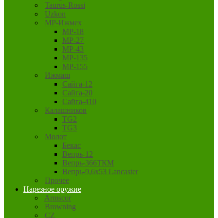
Taurus-Rossi
Uzkon
MP-Ижмех
MP-18
MP-27
MP-43
MP-135
MP-155
Ижмаш
Сайга-12
Сайга-20
Сайга-410
Калашников
TG2
TG3
Молот
Бекас
Вепрь-12
Вепрь-366ТКМ
Вепрь-9,6х53 Lancaster
Прочее
Нарезное оружие
Armscor
Browning
CZ