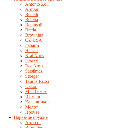
Antonio Zoli
Armsan
Benelli
Beretta
Bettinsoli
Breda
Browning
CZ-USA
Fabarm
Hatsan
Kral Arms
Perazzi
Rec Arms
Sarsilmaz
Stoeger
Taurus-Rossi
Uzkon
MP-Ижмех
Ижмаш
Калашников
Молот
Прочее
Нарезное оружие
Armscor
Browning