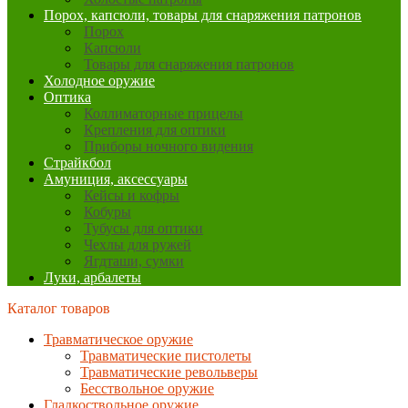
Порох, капсюли, товары для снаряжения патронов
Порох
Капсюли
Товары для снаряжения патронов
Холодное оружие
Оптика
Коллиматорные прицелы
Крепления для оптики
Приборы ночного видения
Страйкбол
Амуниция, аксессуары
Кейсы и кофры
Кобуры
Тубусы для оптики
Чехлы для ружей
Ягдташи, сумки
Луки, арбалеты
Каталог товаров
Травматическое оружие
Травматические пистолеты
Травматические револьверы
Бесствольное оружие
Гладкоствольное оружие