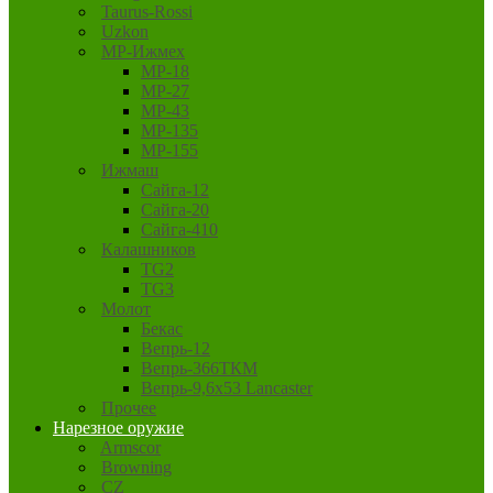
Taurus-Rossi
Uzkon
MP-Ижмех
MP-18
MP-27
MP-43
MP-135
MP-155
Ижмаш
Сайга-12
Сайга-20
Сайга-410
Калашников
TG2
TG3
Молот
Бекас
Вепрь-12
Вепрь-366ТКМ
Вепрь-9,6х53 Lancaster
Прочее
Нарезное оружие
Armscor
Browning
CZ