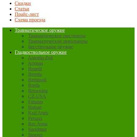
Скидки
Статьи
Прайс-лист
Схема проезда
Травматическое оружие
Травматические пистолеты
Травматические револьверы
Бесствольное оружие
Гладкоствольное оружие
Antonio Zoli
Armsan
Benelli
Beretta
Bettinsoli
Breda
Browning
CZ-USA
Fabarm
Hatsan
Kral Arms
Perazzi
Rec Arms
Sarsilmaz
Stoeger