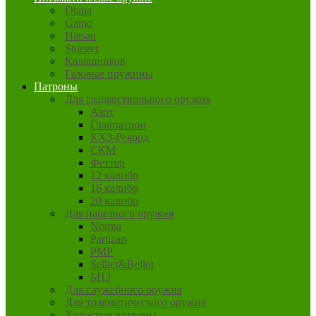
Diana
Gamo
Hatsan
Stoeger
Калашников
Газовые пружины
Патроны
Для гладкоствольного оружия
Азот
Главпатрон
КХЗ-Рекорд
СКМ
Феттер
12 калибр
16 калибр
20 калибр
Для нарезного оружия
Norma
Partizan
PMP
Sellier&Bellot
БПЗ
Для служебного оружия
Для травматического оружия
Холостые патроны