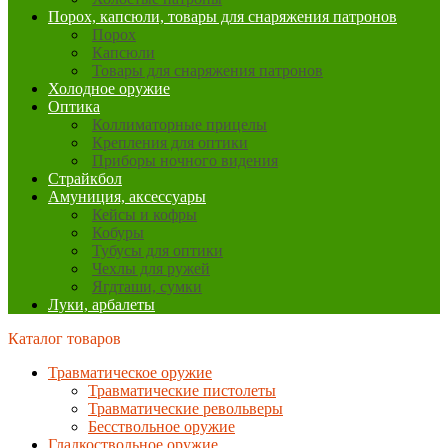
Порох, капсюли, товары для снаряжения патронов
Порох
Капсюли
Товары для снаряжения патронов
Холодное оружие
Оптика
Коллиматорные прицелы
Крепления для оптики
Приборы ночного видения
Страйкбол
Амуниция, аксессуары
Кейсы и кофры
Кобуры
Тубусы для оптики
Чехлы для ружей
Ягдташи, сумки
Луки, арбалеты
Каталог товаров
Травматическое оружие
Травматические пистолеты
Травматические револьверы
Бесствольное оружие
Гладкоствольное оружие