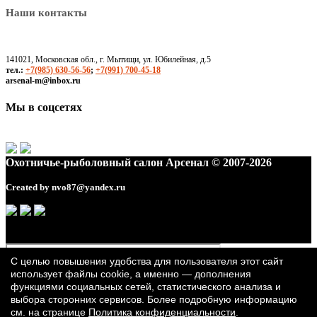
Наши контакты
141021, Московская обл., г. Мытищи, ул. Юбилейная, д.5
тел.:
+7(985) 630-56-56
;
+7(991) 700-45-18
arsenal-m@inbox.ru
Мы в соцсетях
Охотничье-рыболовный салон Арсенал © 2007-2026
Created by
nvo87@yandex.ru
С целью повышения удобства для пользователя этот сайт
использует файлы cookie, а именно — дополнения
функциями социальных сетей, статистического анализа и
выбора сторонних сервисов. Более подробную информацию
см. на странице
Политика конфиденциальности
.