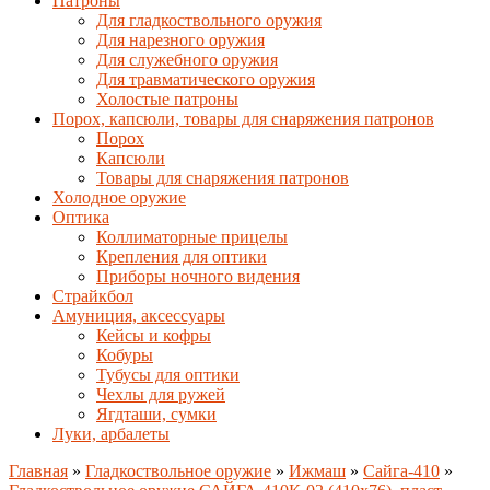
Патроны
Для гладкоствольного оружия
Для нарезного оружия
Для служебного оружия
Для травматического оружия
Холостые патроны
Порох, капсюли, товары для снаряжения патронов
Порох
Капсюли
Товары для снаряжения патронов
Холодное оружие
Оптика
Коллиматорные прицелы
Крепления для оптики
Приборы ночного видения
Страйкбол
Амуниция, аксессуары
Кейсы и кофры
Кобуры
Тубусы для оптики
Чехлы для ружей
Ягдташи, сумки
Луки, арбалеты
Главная
»
Гладкоствольное оружие
»
Ижмаш
»
Сайга-410
»