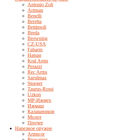
Antonio Zoli
Armsan
Benelli
Beretta
Bettinsoli
Breda
Browning
CZ-USA
Fabarm
Hatsan
Kral Arms
Perazzi
Rec Arms
Sarsilmaz
Stoeger
Taurus-Rossi
Uzkon
MP-Ижмех
Ижмаш
Калашников
Молот
Прочее
Нарезное оружие
Armscor
Browning