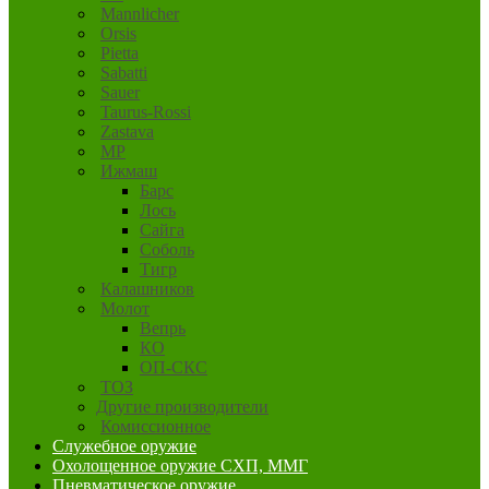
Mannlicher
Orsis
Pietta
Sabatti
Sauer
Taurus-Rossi
Zastava
MP
Ижмаш
Барс
Лось
Сайга
Соболь
Тигр
Калашников
Молот
Вепрь
КО
ОП-СКС
ТОЗ
Другие производители
Комиссионное
Служебное оружие
Охолощенное оружие СХП, ММГ
Пневматическое оружие