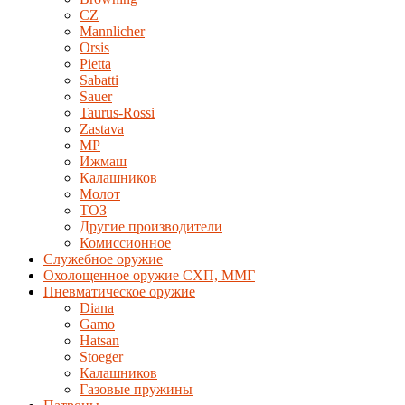
CZ
Mannlicher
Orsis
Pietta
Sabatti
Sauer
Taurus-Rossi
Zastava
MP
Ижмаш
Калашников
Молот
ТОЗ
Другие производители
Комиссионное
Служебное оружие
Охолощенное оружие СХП, ММГ
Пневматическое оружие
Diana
Gamo
Hatsan
Stoeger
Калашников
Газовые пружины