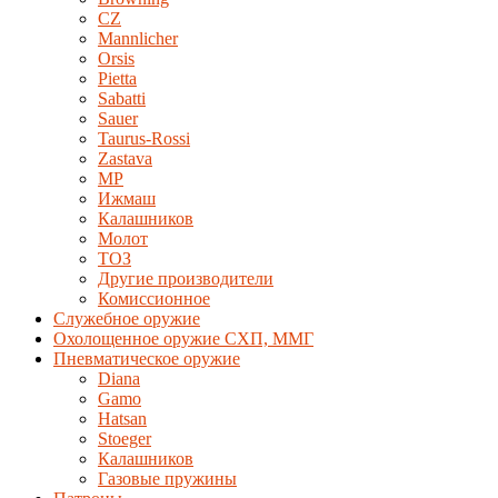
CZ
Mannlicher
Orsis
Pietta
Sabatti
Sauer
Taurus-Rossi
Zastava
MP
Ижмаш
Калашников
Молот
ТОЗ
Другие производители
Комиссионное
Служебное оружие
Охолощенное оружие СХП, ММГ
Пневматическое оружие
Diana
Gamo
Hatsan
Stoeger
Калашников
Газовые пружины