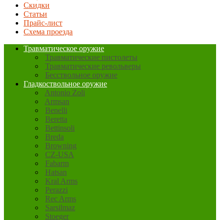
Скидки
Статьи
Прайс-лист
Схема проезда
Травматическое оружие
Травматические пистолеты
Травматические револьверы
Бесствольное оружие
Гладкоствольное оружие
Antonio Zoli
Armsan
Benelli
Beretta
Bettinsoli
Breda
Browning
CZ-USA
Fabarm
Hatsan
Kral Arms
Perazzi
Rec Arms
Sarsilmaz
Stoeger