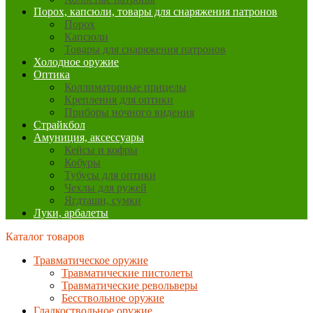
Порох, капсюли, товары для снаряжения патронов
Порох
Капсюли
Товары для снаряжения патронов
Холодное оружие
Оптика
Коллиматорные прицелы
Крепления для оптики
Приборы ночного видения
Страйкбол
Амуниция, аксессуары
Кейсы и кофры
Кобуры
Тубусы для оптики
Чехлы для ружей
Ягдташи, сумки
Луки, арбалеты
Каталог товаров
Травматическое оружие
Травматические пистолеты
Травматические револьверы
Бесствольное оружие
Гладкоствольное оружие