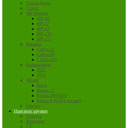
Taurus-Rossi
Uzkon
MP-Ижмех
MP-18
MP-27
MP-43
MP-135
MP-155
Ижмаш
Сайга-12
Сайга-20
Сайга-410
Калашников
TG2
TG3
Молот
Бекас
Вепрь-12
Вепрь-366ТКМ
Вепрь-9,6х53 Lancaster
Прочее
Нарезное оружие
Armscor
Browning
CZ