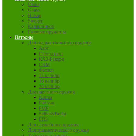
Diana
Gamo
Hatsan
Stoeger
Калашников
Газовые пружины
Патроны
Для гладкоствольного оружия
Азот
Главпатрон
КХЗ-Рекорд
СКМ
Феттер
12 калибр
16 калибр
20 калибр
Для нарезного оружия
Norma
Partizan
PMP
Sellier&Bellot
БПЗ
Для служебного оружия
Для травматического оружия
Холостые патроны