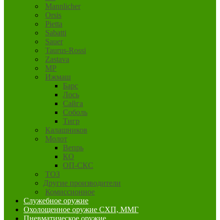
Mannlicher
Orsis
Pietta
Sabatti
Sauer
Taurus-Rossi
Zastava
MP
Ижмаш
Барс
Лось
Сайга
Соболь
Тигр
Калашников
Молот
Вепрь
КО
ОП-СКС
ТОЗ
Другие производители
Комиссионное
Служебное оружие
Охолощенное оружие СХП, ММГ
Пневматическое оружие