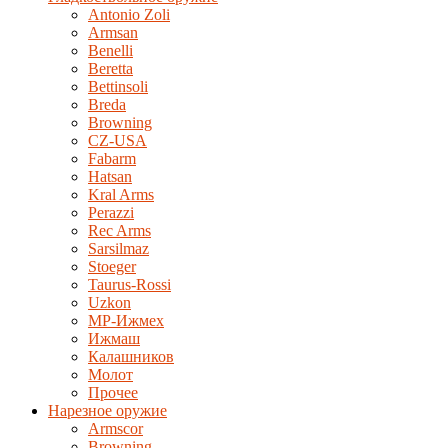
Antonio Zoli
Armsan
Benelli
Beretta
Bettinsoli
Breda
Browning
CZ-USA
Fabarm
Hatsan
Kral Arms
Perazzi
Rec Arms
Sarsilmaz
Stoeger
Taurus-Rossi
Uzkon
MP-Ижмех
Ижмаш
Калашников
Молот
Прочее
Нарезное оружие
Armscor
Browning