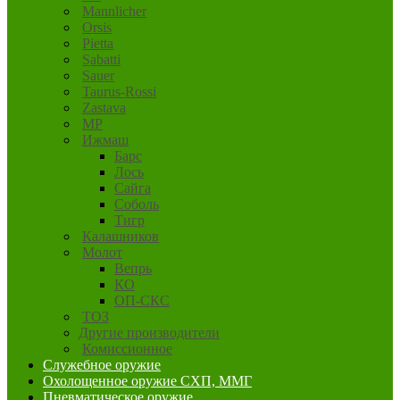
Mannlicher
Orsis
Pietta
Sabatti
Sauer
Taurus-Rossi
Zastava
MP
Ижмаш
Барс
Лось
Сайга
Соболь
Тигр
Калашников
Молот
Вепрь
КО
ОП-СКС
ТОЗ
Другие производители
Комиссионное
Служебное оружие
Охолощенное оружие СХП, ММГ
Пневматическое оружие