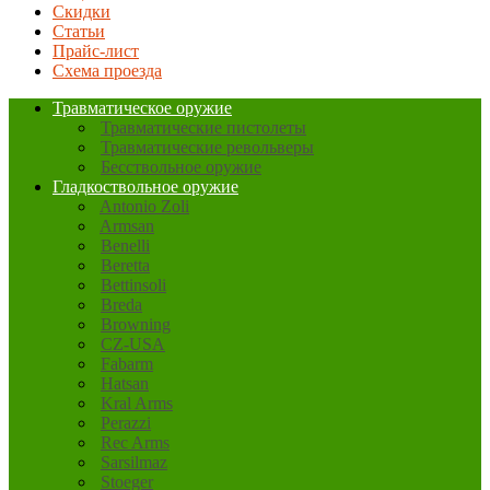
Скидки
Статьи
Прайс-лист
Схема проезда
Травматическое оружие
Травматические пистолеты
Травматические револьверы
Бесствольное оружие
Гладкоствольное оружие
Antonio Zoli
Armsan
Benelli
Beretta
Bettinsoli
Breda
Browning
CZ-USA
Fabarm
Hatsan
Kral Arms
Perazzi
Rec Arms
Sarsilmaz
Stoeger