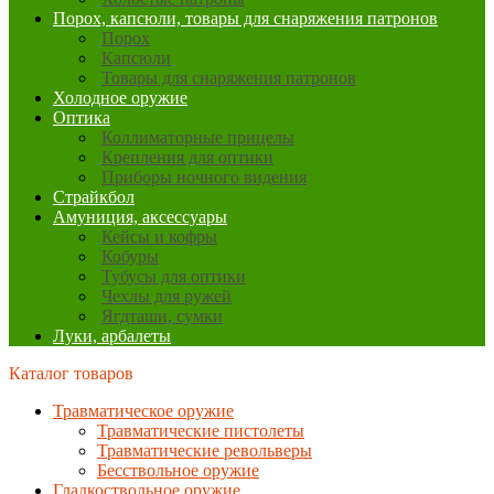
Порох, капсюли, товары для снаряжения патронов
Порох
Капсюли
Товары для снаряжения патронов
Холодное оружие
Оптика
Коллиматорные прицелы
Крепления для оптики
Приборы ночного видения
Страйкбол
Амуниция, аксессуары
Кейсы и кофры
Кобуры
Тубусы для оптики
Чехлы для ружей
Ягдташи, сумки
Луки, арбалеты
Каталог товаров
Травматическое оружие
Травматические пистолеты
Травматические револьверы
Бесствольное оружие
Гладкоствольное оружие