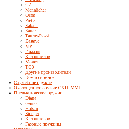
CZ
Mannlicher
Orsis
Pietta
Sabatti
Sauer
Taurus-Rossi
Zastava
MP
Ижмаш
Калашников
Молот
ТОЗ
Другие производители
Комиссионное
Служебное оружие
Охолощенное оружие СХП, ММГ
Пневматическое оружие
Diana
Gamo
Hatsan
Stoeger
Калашников
Газовые пружины