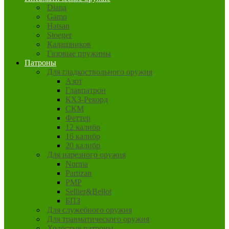
Diana
Gamo
Hatsan
Stoeger
Калашников
Газовые пружины
Патроны
Для гладкоствольного оружия
Азот
Главпатрон
КХЗ-Рекорд
СКМ
Феттер
12 калибр
16 калибр
20 калибр
Для нарезного оружия
Norma
Partizan
PMP
Sellier&Bellot
БПЗ
Для служебного оружия
Для травматического оружия
Холостые патроны