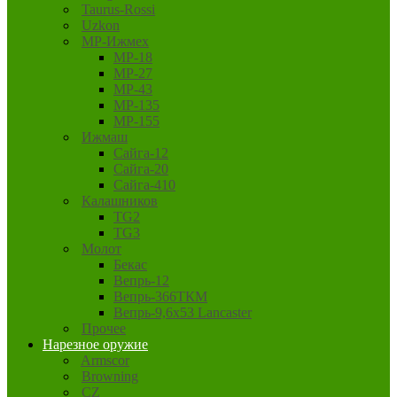
Taurus-Rossi
Uzkon
MP-Ижмех
MP-18
MP-27
MP-43
MP-135
MP-155
Ижмаш
Сайга-12
Сайга-20
Сайга-410
Калашников
TG2
TG3
Молот
Бекас
Вепрь-12
Вепрь-366ТКМ
Вепрь-9,6х53 Lancaster
Прочее
Нарезное оружие
Armscor
Browning
CZ