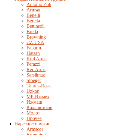
Antonio Zoli
Armsan
Benelli
Beretta
Bettinsoli
Breda
Browning
CZ-USA
Fabarm
Hatsan
Kral Arms
Perazzi
Rec Arms
Sarsilmaz
Stoeger
Taurus-Rossi
Uzkon
MP-Ижмех
Ижмаш
Калашников
Молот
Прочее
Нарезное оружие
Armscor
Browning