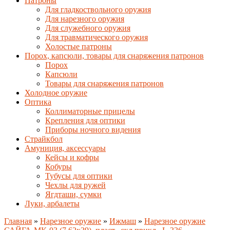
Патроны
Для гладкоствольного оружия
Для нарезного оружия
Для служебного оружия
Для травматического оружия
Холостые патроны
Порох, капсюли, товары для снаряжения патронов
Порох
Капсюли
Товары для снаряжения патронов
Холодное оружие
Оптика
Коллиматорные прицелы
Крепления для оптики
Приборы ночного видения
Страйкбол
Амуниция, аксессуары
Кейсы и кофры
Кобуры
Тубусы для оптики
Чехлы для ружей
Ягдташи, сумки
Луки, арбалеты
Главная
»
Нарезное оружие
»
Ижмаш
»
Нарезное оружие