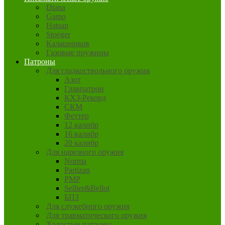
Diana
Gamo
Hatsan
Stoeger
Калашников
Газовые пружины
Патроны
Для гладкоствольного оружия
Азот
Главпатрон
КХЗ-Рекорд
СКМ
Феттер
12 калибр
16 калибр
20 калибр
Для нарезного оружия
Norma
Partizan
PMP
Sellier&Bellot
БПЗ
Для служебного оружия
Для травматического оружия
Холостые патроны