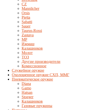
CZ
Mannlicher
Orsis
Pietta
Sabatti
Sauer
Taurus-Rossi
Zastava
MP
Ижмаш
Калашников
Молот
ТОЗ
Другие производители
Комиссионное
Служебное оружие
Охолощенное оружие СХП, ММГ
Пневматическое оружие
Diana
Gamo
Hatsan
Stoeger
Калашников
Газовые пружины