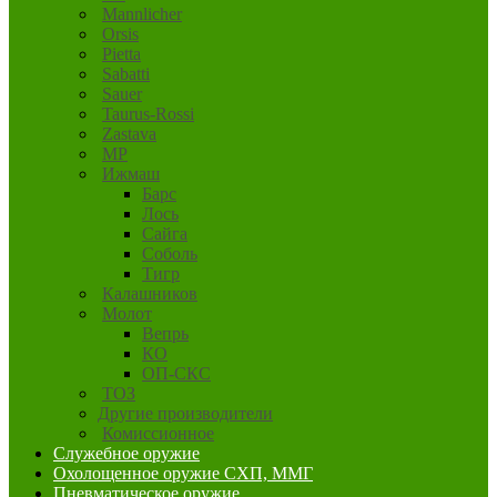
Mannlicher
Orsis
Pietta
Sabatti
Sauer
Taurus-Rossi
Zastava
MP
Ижмаш
Барс
Лось
Сайга
Соболь
Тигр
Калашников
Молот
Вепрь
КО
ОП-СКС
ТОЗ
Другие производители
Комиссионное
Служебное оружие
Охолощенное оружие СХП, ММГ
Пневматическое оружие