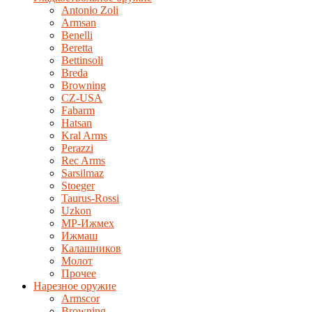
Antonio Zoli
Armsan
Benelli
Beretta
Bettinsoli
Breda
Browning
CZ-USA
Fabarm
Hatsan
Kral Arms
Perazzi
Rec Arms
Sarsilmaz
Stoeger
Taurus-Rossi
Uzkon
MP-Ижмех
Ижмаш
Калашников
Молот
Прочее
Нарезное оружие
Armscor
Browning