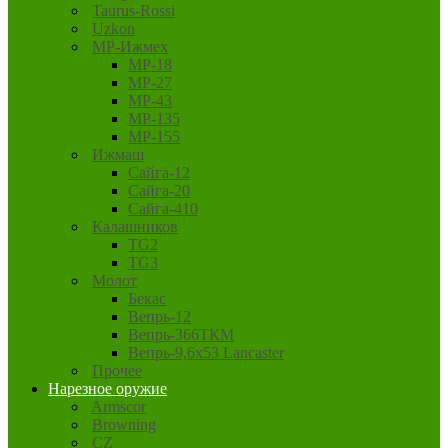
Taurus-Rossi
Uzkon
MP-Ижмех
MP-18
MP-27
MP-43
MP-135
MP-155
Ижмаш
Сайга-12
Сайга-20
Сайга-410
Калашников
TG2
TG3
Молот
Бекас
Вепрь-12
Вепрь-366ТКМ
Вепрь-9,6х53 Lancaster
Прочее
Нарезное оружие
Armscor
Browning
CZ