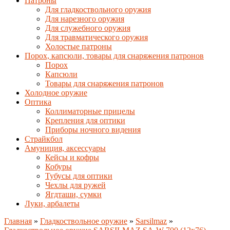
Патроны
Для гладкоствольного оружия
Для нарезного оружия
Для служебного оружия
Для травматического оружия
Холостые патроны
Порох, капсюли, товары для снаряжения патронов
Порох
Капсюли
Товары для снаряжения патронов
Холодное оружие
Оптика
Коллиматорные прицелы
Крепления для оптики
Приборы ночного видения
Страйкбол
Амуниция, аксессуары
Кейсы и кофры
Кобуры
Тубусы для оптики
Чехлы для ружей
Ягдташи, сумки
Луки, арбалеты
Главная
»
Гладкоствольное оружие
»
Sarsilmaz
»