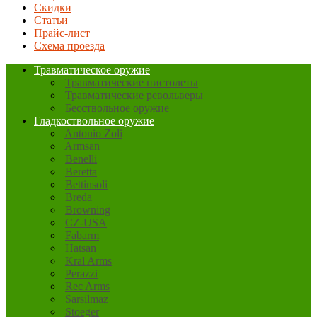
Скидки
Статьи
Прайс-лист
Схема проезда
Травматическое оружие
Травматические пистолеты
Травматические револьверы
Бесствольное оружие
Гладкоствольное оружие
Antonio Zoli
Armsan
Benelli
Beretta
Bettinsoli
Breda
Browning
CZ-USA
Fabarm
Hatsan
Kral Arms
Perazzi
Rec Arms
Sarsilmaz
Stoeger