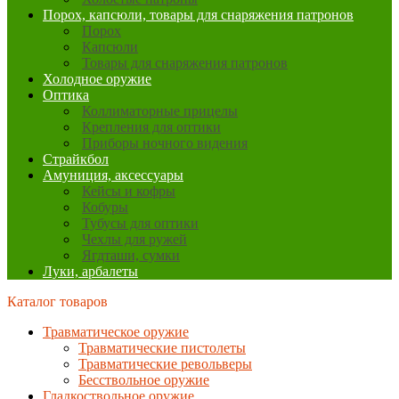
Порох, капсюли, товары для снаряжения патронов
Порох
Капсюли
Товары для снаряжения патронов
Холодное оружие
Оптика
Коллиматорные прицелы
Крепления для оптики
Приборы ночного видения
Страйкбол
Амуниция, аксессуары
Кейсы и кофры
Кобуры
Тубусы для оптики
Чехлы для ружей
Ягдташи, сумки
Луки, арбалеты
Каталог товаров
Травматическое оружие
Травматические пистолеты
Травматические револьверы
Бесствольное оружие
Гладкоствольное оружие