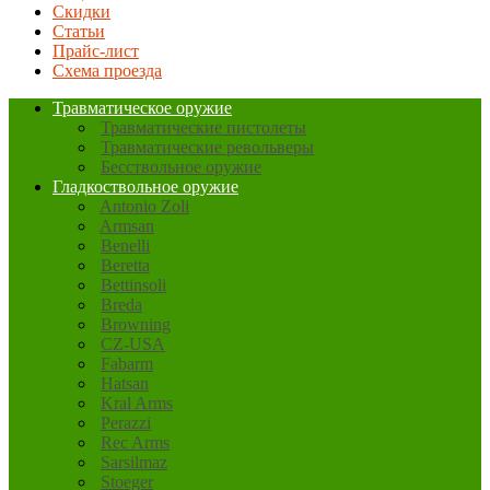
Скидки
Статьи
Прайс-лист
Схема проезда
Травматическое оружие
Травматические пистолеты
Травматические револьверы
Бесствольное оружие
Гладкоствольное оружие
Antonio Zoli
Armsan
Benelli
Beretta
Bettinsoli
Breda
Browning
CZ-USA
Fabarm
Hatsan
Kral Arms
Perazzi
Rec Arms
Sarsilmaz
Stoeger