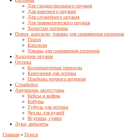
Патроны
Для гладкоствольного оружия
Для нарезного оружия
Для служебного оружия
Для травматического оружия
Холостые патроны
Порох, капсюли, товары для снаряжения патронов
Порох
Капсюли
Товары для снаряжения патронов
Холодное оружие
Оптика
Коллиматорные прицелы
Крепления для оптики
Приборы ночного видения
Страйкбол
Амуниция, аксессуары
Кейсы и кофры
Кобуры
Тубусы для оптики
Чехлы для ружей
Ягдташи, сумки
Луки, арбалеты
Главная
»
Поиск