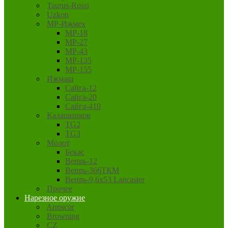
Taurus-Rossi
Uzkon
MP-Ижмех
MP-18
MP-27
MP-43
MP-135
MP-155
Ижмаш
Сайга-12
Сайга-20
Сайга-410
Калашников
TG2
TG3
Молот
Бекас
Вепрь-12
Вепрь-366ТКМ
Вепрь-9,6х53 Lancaster
Прочее
Нарезное оружие
Armscor
Browning
CZ