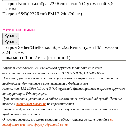
Патрон Norma калибра .222Rem с пулей Oryx массой 3,6
грамма.
Патрон S&B(.222Rem) FMJ 3,24г (20шт.)
Нет в наличии
Патрон Sellier&Bellot калибра .222Rem с пулей FMJ массой
3,24 грамма.
Показано с 1 по 2 из 2 (страниц: 1)
Торговля гражданским и служебным оружием и патронами к нему
осуществляется на основании лицензий ТО №0059176, ТП №0000676.
Покупка оружия возможна только при личном посещении магазина и наличии
необходимых документов в соответствии с Федеральным
законом от 13.12.1996 №150-ФЗ "Об оружии". Дистанционная торговля оружием
на территории РФ запрещена.
Цены на товары, указанные на сайте, не являются публичной офертой. Наличие
товара в
розничном магазине
не гарантируется.
Внешний вид, характеристики и комплектация товара могут отличаться от
представленных на сайте.
О наличии товара, его комплектации и об актуальных ценах уточняйте
по
телефонам или через форму обратной связи
.