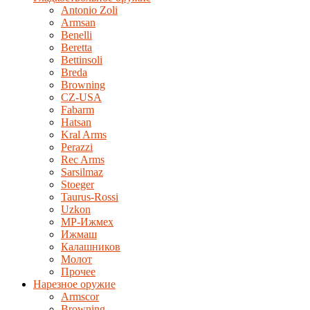
Antonio Zoli
Armsan
Benelli
Beretta
Bettinsoli
Breda
Browning
CZ-USA
Fabarm
Hatsan
Kral Arms
Perazzi
Rec Arms
Sarsilmaz
Stoeger
Taurus-Rossi
Uzkon
MP-Ижмех
Ижмаш
Калашников
Молот
Прочее
Нарезное оружие
Armscor
Browning