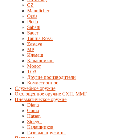
CZ
Mannlicher
Orsis
Pietta
Sabatti
Sauer
Taurus-Rossi
Zastava
MP
Ижмаш
Калашников
Молот
ТОЗ
Другие производители
Комиссионное
Служебное оружие
Охолощенное оружие СХП, ММГ
Пневматическое оружие
Diana
Gamo
Hatsan
Stoeger
Калашников
Газовые пружины