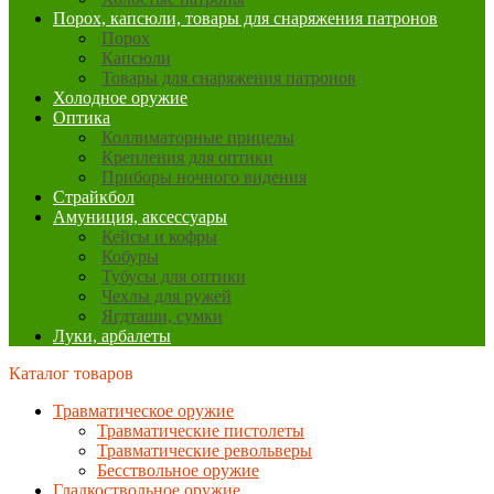
Порох, капсюли, товары для снаряжения патронов
Порох
Капсюли
Товары для снаряжения патронов
Холодное оружие
Оптика
Коллиматорные прицелы
Крепления для оптики
Приборы ночного видения
Страйкбол
Амуниция, аксессуары
Кейсы и кофры
Кобуры
Тубусы для оптики
Чехлы для ружей
Ягдташи, сумки
Луки, арбалеты
Каталог товаров
Травматическое оружие
Травматические пистолеты
Травматические револьверы
Бесствольное оружие
Гладкоствольное оружие