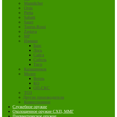
Mannlicher
Orsis
Pietta
Sabatti
Sauer
Taurus-Rossi
Zastava
MP
Ижмаш
Барс
Лось
Сайга
Соболь
Тигр
Калашников
Молот
Вепрь
КО
ОП-СКС
ТОЗ
Другие производители
Комиссионное
Служебное оружие
Охолощенное оружие СХП, ММГ
Пневматическое оружие