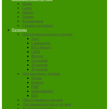
Diana
Gamo
Hatsan
Stoeger
Калашников
Газовые пружины
Патроны
Для гладкоствольного оружия
Азот
Главпатрон
КХЗ-Рекорд
СКМ
Феттер
12 калибр
16 калибр
20 калибр
Для нарезного оружия
Norma
Partizan
PMP
Sellier&Bellot
БПЗ
Для служебного оружия
Для травматического оружия
Холостые патроны