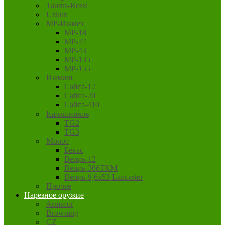
Taurus-Rossi
Uzkon
MP-Ижмех
MP-18
MP-27
MP-43
MP-135
MP-155
Ижмаш
Сайга-12
Сайга-20
Сайга-410
Калашников
TG2
TG3
Молот
Бекас
Вепрь-12
Вепрь-366ТКМ
Вепрь-9,6х53 Lancaster
Прочее
Нарезное оружие
Armscor
Browning
CZ