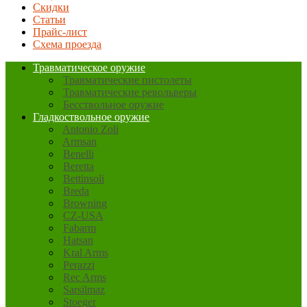
Скидки
Статьи
Прайс-лист
Схема проезда
Травматическое оружие
Травматические пистолеты
Травматические револьверы
Бесствольное оружие
Гладкоствольное оружие
Antonio Zoli
Armsan
Benelli
Beretta
Bettinsoli
Breda
Browning
CZ-USA
Fabarm
Hatsan
Kral Arms
Perazzi
Rec Arms
Sarsilmaz
Stoeger