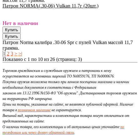
массой 11,7 грамма.
Патрон NORMA(.30-06) Vulkan 11,7г (20шт.)
Нет в наличии
Патрон Norma калибра .30-06 Spr с пулей Vulkan массой 11,7
грамма.
1
2
3
>
>|
Показано с 1 по 10 из 26 (страниц: 3)
Торговля гражданским и служебным оружием и патронами к нему
осуществляется на основании лицензий ТО №0059176, ТП №0000676.
Покупка оружия возможна только при личном посещении магазина и наличии
необходимых документов в соответствии с Федеральным
законом от 13.12.1996 №150-ФЗ "Об оружии". Дистанционная торговля оружием
на территории РФ запрещена.
Цены на товары, указанные на сайте, не являются публичной офертой. Наличие
товара в
розничном магазине
не гарантируется.
Внешний вид, характеристики и комплектация товара могут отличаться от
представленных на сайте.
О наличии товара, его комплектации и об актуальных ценах уточняйте
по
телефонам или через форму обратной связи
.