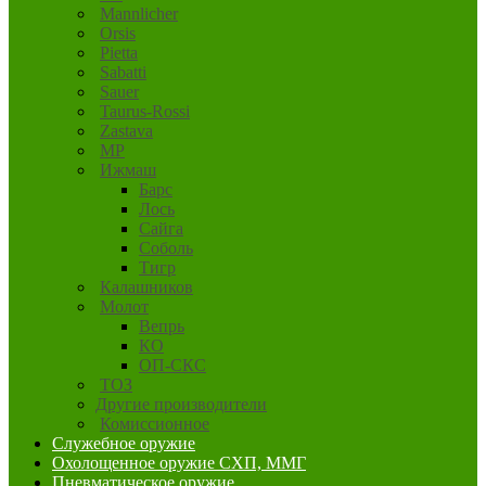
Mannlicher
Orsis
Pietta
Sabatti
Sauer
Taurus-Rossi
Zastava
MP
Ижмаш
Барс
Лось
Сайга
Соболь
Тигр
Калашников
Молот
Вепрь
КО
ОП-СКС
ТОЗ
Другие производители
Комиссионное
Служебное оружие
Охолощенное оружие СХП, ММГ
Пневматическое оружие