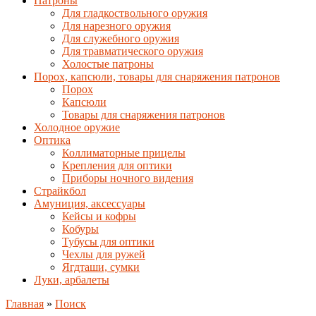
Патроны
Для гладкоствольного оружия
Для нарезного оружия
Для служебного оружия
Для травматического оружия
Холостые патроны
Порох, капсюли, товары для снаряжения патронов
Порох
Капсюли
Товары для снаряжения патронов
Холодное оружие
Оптика
Коллиматорные прицелы
Крепления для оптики
Приборы ночного видения
Страйкбол
Амуниция, аксессуары
Кейсы и кофры
Кобуры
Тубусы для оптики
Чехлы для ружей
Ягдташи, сумки
Луки, арбалеты
Главная
»
Поиск