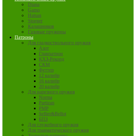
Diana
Gamo
Hatsan
Stoeger
Калашников
Газовые пружины
Патроны
Для гладкоствольного оружия
Азот
Главпатрон
КХЗ-Рекорд
СКМ
Феттер
12 калибр
16 калибр
20 калибр
Для нарезного оружия
Norma
Partizan
PMP
Sellier&Bellot
БПЗ
Для служебного оружия
Для травматического оружия
Холостые патроны