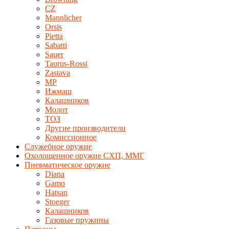
CZ
Mannlicher
Orsis
Pietta
Sabatti
Sauer
Taurus-Rossi
Zastava
MP
Ижмаш
Калашников
Молот
ТОЗ
Другие производители
Комиссионное
Служебное оружие
Охолощенное оружие СХП, ММГ
Пневматическое оружие
Diana
Gamo
Hatsan
Stoeger
Калашников
Газовые пружины