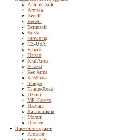
Antonio Zoli
Armsan
Benelli
Beretta
Bettinsoli
Breda
Browning
CZ-USA
Fabarm
Hatsan
Kral Arms
Perazzi
Rec Arms
Sarsilmaz
Stoeger
Taurus-Rossi
Uzkon
MP-Ижмех
Ижмаш
Калашников
Молот
Прочее
Нарезное оружие
Armscor
Browning