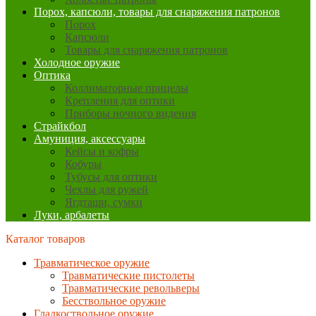
Порох, капсюли, товары для снаряжения патронов
Порох
Капсюли
Товары для снаряжения патронов
Холодное оружие
Оптика
Коллиматорные прицелы
Крепления для оптики
Приборы ночного видения
Страйкбол
Амуниция, аксессуары
Кейсы и кофры
Кобуры
Тубусы для оптики
Чехлы для ружей
Ягдташи, сумки
Луки, арбалеты
Каталог товаров
Травматическое оружие
Травматические пистолеты
Травматические револьверы
Бесствольное оружие
Гладкоствольное оружие