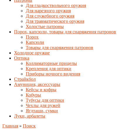
Патроны
Для гладкоствольного оружия
Для нарезного оружия
Для служебного оружия
Для травматического оружия
Холостые патроны
Порох, капсюли, товары для снаряжения патронов
Порох
Капсюли
Товары для снаряжения патронов
Холодное оружие
Оптика
Коллиматорные прицелы
Крепления для оптики
Приборы ночного видения
Страйкбол
Амуниция, аксессуары
Кейсы и кофры
Кобуры
Тубусы для оптики
Чехлы для ружей
Ягдташи, сумки
Луки, арбалеты
Главная
»
Поиск