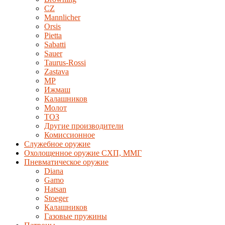
CZ
Mannlicher
Orsis
Pietta
Sabatti
Sauer
Taurus-Rossi
Zastava
MP
Ижмаш
Калашников
Молот
ТОЗ
Другие производители
Комиссионное
Служебное оружие
Охолощенное оружие СХП, ММГ
Пневматическое оружие
Diana
Gamo
Hatsan
Stoeger
Калашников
Газовые пружины