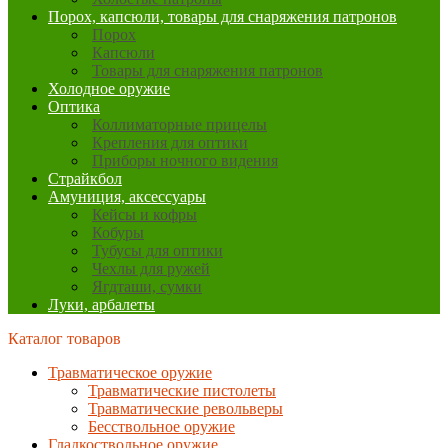
Порох, капсюли, товары для снаряжения патронов
Порох
Капсюли
Товары для снаряжения патронов
Холодное оружие
Оптика
Коллиматорные прицелы
Крепления для оптики
Приборы ночного видения
Страйкбол
Амуниция, аксессуары
Кейсы и кофры
Кобуры
Тубусы для оптики
Чехлы для ружей
Ягдташи, сумки
Луки, арбалеты
Каталог товаров
Травматическое оружие
Травматические пистолеты
Травматические револьверы
Бесствольное оружие
Гладкоствольное оружие