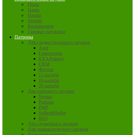
Diana
Gamo
Hatsan
Stoeger
Калашников
Газовые пружины
Патроны
Для гладкоствольного оружия
Азот
Главпатрон
КХЗ-Рекорд
СКМ
Феттер
12 калибр
16 калибр
20 калибр
Для нарезного оружия
Norma
Partizan
PMP
Sellier&Bellot
БПЗ
Для служебного оружия
Для травматического оружия
Холостые патроны