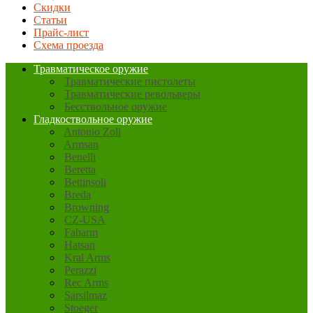
Скидки
Статьи
Прайс-лист
Схема проезда
Травматическое оружие
Травматические пистолеты
Травматические револьверы
Бесствольное оружие
Гладкоствольное оружие
Antonio Zoli
Armsan
Benelli
Beretta
Bettinsoli
Breda
Browning
CZ-USA
Fabarm
Hatsan
Kral Arms
Perazzi
Rec Arms
Sarsilmaz
Stoeger