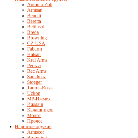
Antonio Zoli
Armsan
Benelli
Beretta
Bettinsoli
Breda
Browning
CZ-USA
Fabarm
Hatsan
Kral Arms
Perazzi
Rec Arms
Sarsilmaz
Stoeger
Taurus-Rossi
Uzkon
MP-Ижмех
Ижмаш
Калашников
Молот
Прочее
Нарезное оружие
Armscor
Browning