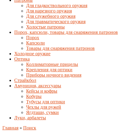
Патроны
Для гладкоствольного оружия
Для нарезного оружия
Для служебного оружия
Для травматического оружия
Холостые патроны
Порох, капсюли, товары для снаряжения патронов
Порох
Капсюли
Товары для снаряжения патронов
Холодное оружие
Оптика
Коллиматорные прицелы
Крепления для оптики
Приборы ночного видения
Страйкбол
Амуниция, аксессуары
Кейсы и кофры
Кобуры
Тубусы для оптики
Чехлы для ружей
Ягдташи, сумки
Луки, арбалеты
Главная
»
Поиск