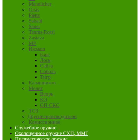
Mannlicher
Orsis
Pietta
Sabatti
Sauer
Taurus-Rossi
Zastava
MP
Ижмаш
Барс
Лось
Сайга
Соболь
Тигр
Калашников
Молот
Вепрь
КО
ОП-СКС
ТОЗ
Другие производители
Комиссионное
Служебное оружие
Охолощенное оружие СХП, ММГ
Пневматическое оружие