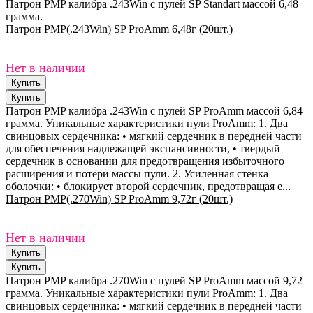
Патрон PMP калибра .243Win с пулей SP Standart массой 6,48
грамма.
Патрон PMP(.243Win) SP ProAmm 6,48г (20шт.)
Нет в наличии
Патрон PMP калибра .243Win с пулей SP ProAmm массой 6,84
грамма. Уникальные характеристики пули ProAmm: 1. Два
свинцовых сердечника: • мягкий сердечник в передней части
для обеспечения надлежащей экспансивности, • твердый
сердечник в основании для предотвращения избыточного
расширения и потери массы пули. 2. Усиленная стенка
оболочки: • блокирует второй сердечник, предотвращая е...
Патрон PMP(.270Win) SP ProAmm 9,72г (20шт.)
Нет в наличии
Патрон PMP калибра .270Win с пулей SP ProAmm массой 9,72
грамма. Уникальные характеристики пули ProAmm: 1. Два
свинцовых сердечника: • мягкий сердечник в передней части