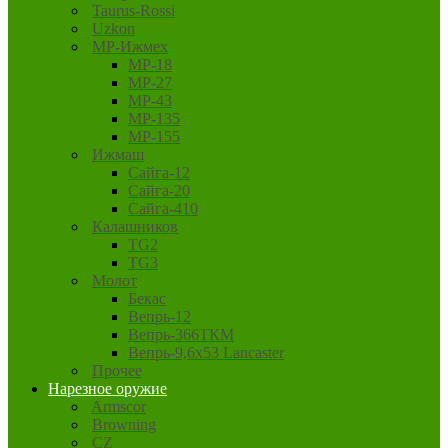
Taurus-Rossi
Uzkon
MP-Ижмех
MP-18
MP-27
MP-43
MP-135
MP-155
Ижмаш
Сайга-12
Сайга-20
Сайга-410
Калашников
TG2
TG3
Молот
Бекас
Вепрь-12
Вепрь-366ТКМ
Вепрь-9,6х53 Lancaster
Прочее
Нарезное оружие
Armscor
Browning
CZ