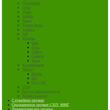
Mannlicher
Orsis
Pietta
Sabatti
Sauer
Taurus-Rossi
Zastava
MP
Ижмаш
Барс
Лось
Сайга
Соболь
Тигр
Калашников
Молот
Вепрь
КО
ОП-СКС
ТОЗ
Другие производители
Комиссионное
Служебное оружие
Охолощенное оружие СХП, ММГ
Пневматическое оружие