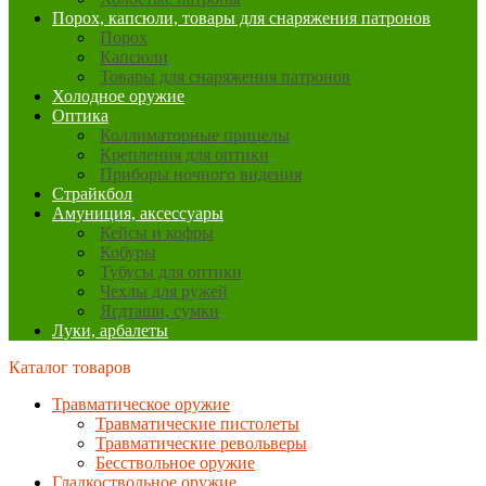
Порох, капсюли, товары для снаряжения патронов
Порох
Капсюли
Товары для снаряжения патронов
Холодное оружие
Оптика
Коллиматорные прицелы
Крепления для оптики
Приборы ночного видения
Страйкбол
Амуниция, аксессуары
Кейсы и кофры
Кобуры
Тубусы для оптики
Чехлы для ружей
Ягдташи, сумки
Луки, арбалеты
Каталог товаров
Травматическое оружие
Травматические пистолеты
Травматические револьверы
Бесствольное оружие
Гладкоствольное оружие