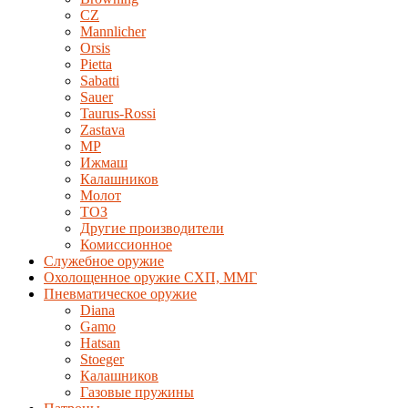
CZ
Mannlicher
Orsis
Pietta
Sabatti
Sauer
Taurus-Rossi
Zastava
MP
Ижмаш
Калашников
Молот
ТОЗ
Другие производители
Комиссионное
Служебное оружие
Охолощенное оружие СХП, ММГ
Пневматическое оружие
Diana
Gamo
Hatsan
Stoeger
Калашников
Газовые пружины