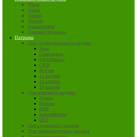
Diana
Gamo
Hatsan
Stoeger
Калашников
Газовые пружины
Патроны
Для гладкоствольного оружия
Азот
Главпатрон
КХЗ-Рекорд
СКМ
Феттер
12 калибр
16 калибр
20 калибр
Для нарезного оружия
Norma
Partizan
PMP
Sellier&Bellot
БПЗ
Для служебного оружия
Для травматического оружия
Холостые патроны