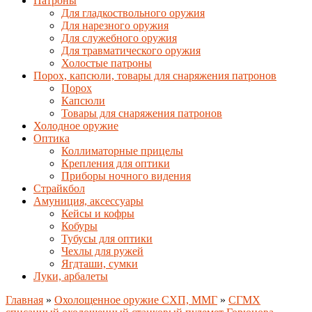
Патроны
Для гладкоствольного оружия
Для нарезного оружия
Для служебного оружия
Для травматического оружия
Холостые патроны
Порох, капсюли, товары для снаряжения патронов
Порох
Капсюли
Товары для снаряжения патронов
Холодное оружие
Оптика
Коллиматорные прицелы
Крепления для оптики
Приборы ночного видения
Страйкбол
Амуниция, аксессуары
Кейсы и кофры
Кобуры
Тубусы для оптики
Чехлы для ружей
Ягдташи, сумки
Луки, арбалеты
Главная
»
Охолощенное оружие СХП, ММГ
»
СГМХ