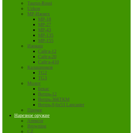
Taurus-Rossi
Uzkon
MP-Ижмех
MP-18
MP-27
MP-43
MP-135
MP-155
Ижмаш
Сайга-12
Сайга-20
Сайга-410
Калашников
TG2
TG3
Молот
Бекас
Вепрь-12
Вепрь-366ТКМ
Вепрь-9,6х53 Lancaster
Прочее
Нарезное оружие
Armscor
Browning
CZ