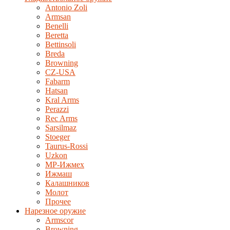
Antonio Zoli
Armsan
Benelli
Beretta
Bettinsoli
Breda
Browning
CZ-USA
Fabarm
Hatsan
Kral Arms
Perazzi
Rec Arms
Sarsilmaz
Stoeger
Taurus-Rossi
Uzkon
MP-Ижмех
Ижмаш
Калашников
Молот
Прочее
Нарезное оружие
Armscor
Browning