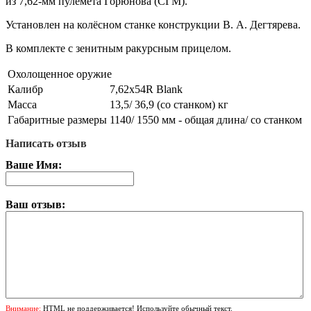
из 7,62-мм пулемета Горюнова (СГМ).
Установлен на колёсном станке конструкции В. А. Дегтярева.
В комплекте с зенитным ракурсным прицелом.
Охолощенное оружие
Калибр
7,62х54R Blank
Масса
13,5/ 36,9 (со станком) кг
Габаритные размеры
1140/ 1550 мм - общая длина/ со станком
Написать отзыв
Ваше Имя:
Ваш отзыв:
Внимание:
HTML не поддерживается! Используйте обычный текст.