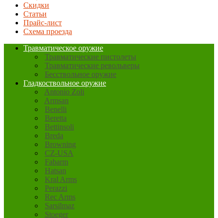
Скидки
Статьи
Прайс-лист
Схема проезда
Травматическое оружие
Травматические пистолеты
Травматические револьверы
Бесствольное оружие
Гладкоствольное оружие
Antonio Zoli
Armsan
Benelli
Beretta
Bettinsoli
Breda
Browning
CZ-USA
Fabarm
Hatsan
Kral Arms
Perazzi
Rec Arms
Sarsilmaz
Stoeger